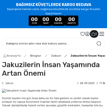
BAĞIMSIZ KÜVETLERDE KARGO BEDAVA
Siparişinizi hemen verin, bağımsız küvetlerde ücretsiz kargo fırsatını
kaçırmayın!
00
00
00
00
GÜN
SAAT
DAKIKA
SANIYE
(
)
Anasayfa
Bloglar
Jakuzi
Jakuzilerin İnsan Yaşa
Jakuzilerin İnsan Yaşamında
Artan Önemi
Jakuzi
28-09-2020
11:36
Günlük hayatın her gün biraz daha zor bir hale gelmesi ve sürekli olarak kişileri
zorlayan bir yapıya bürünmesi insanları farklı rahatlama yollarına itmeye başlıyor.
Yüksek standartlarda hizmet verilen saunalar, güzellik merkezleri, hamamlar bile bu