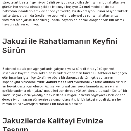
süreçte artık yeterli gelmiyor. Belirli periyotlarda gidilse de insanlar bu rahatlamayı
günün her anında olacak şekilde istemeye başlıyor.
Jakuzi
modelleri de bu
bakımdan insanların artık evlerinde yer verdiği bir dekorasyon ürünü oluyor. Yüksek
kalite standartlarında üretilen ve uzun yıllar bedensel ve ruhsal rahatlamanıza
yardımcı olan jakuzi modelleri gündelik hayatın en önemli araçlarından biri olarak
hayatınızda yer ediniyor.
Jakuzi ile Rahatlamanın Keyfini
Sürün
Bedensel olarak çok ağır şartlarda çalışmak ya da sürekli stres yükü çekmek
insanların hayatını zora sokan en büyük faktörlerden biridir. Bu faktörler her geçen
gün insanları içten içe tüketir ve böyle bir durumda da tüm çıkış yollarının
kapandığını hissedebilirsiniz.
Jakuzi
modelleri
evlerinizde ve teraslarınızda sizlerin
en büyük destekçisi oluyor. Fiziksel ve ruhsal tüm sorunlarınızda sizlere en iyi
şekilde yardımcı olan jakuzi modelleri son derece yüksek standartlardadır. Kaliteli bir
model seçmek hem yaşadığınız evin daha lüks görünmesini sağlayacak hem de son
derece iyi bir yaşam sürmenize yardımcı olacaktır. İyi bir jakuzi modeli sizlere her
zaman en iyi avantajları sunacak bir tasarım olacaktır.
Jakuzilerde Kaliteyi Evinize
Taşıyın