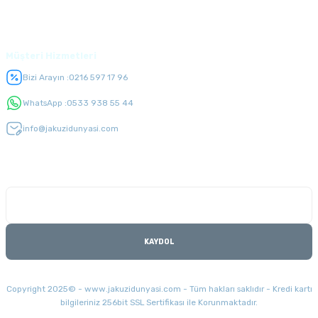
Üyelik
Müşteri Hizmetleri
Bizi Arayın :
0216 597 17 96
WhatsApp :
0533 938 55 44
info@jakuzidunyasi.com
E-Bülten Listesi
Kampanyaları kaçırmayın
KAYDOL
Copyright 2025© - www.jakuzidunyasi.com - Tüm hakları saklıdır - Kredi kartı
bilgileriniz 256bit SSL Sertifikası ile Korunmaktadır.