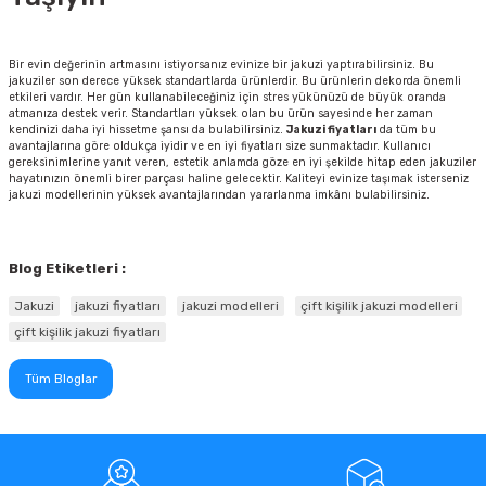
Bir evin değerinin artmasını istiyorsanız evinize bir jakuzi yaptırabilirsiniz. Bu
jakuziler son derece yüksek standartlarda ürünlerdir. Bu ürünlerin dekorda önemli
etkileri vardır. Her gün kullanabileceğiniz için stres yükünüzü de büyük oranda
atmanıza destek verir. Standartları yüksek olan bu ürün sayesinde her zaman
kendinizi daha iyi hissetme şansı da bulabilirsiniz.
Jakuzi fiyatları
da tüm bu
avantajlarına göre oldukça iyidir ve en iyi fiyatları size sunmaktadır. Kullanıcı
gereksinimlerine yanıt veren, estetik anlamda göze en iyi şekilde hitap eden jakuziler
hayatınızın önemli birer parçası haline gelecektir. Kaliteyi evinize taşımak isterseniz
jakuzi modellerinin yüksek avantajlarından yararlanma imkânı bulabilirsiniz.
Blog Etiketleri :
Jakuzi
jakuzi fiyatları
jakuzi modelleri
çift kişilik jakuzi modelleri
çift kişilik jakuzi fiyatları
Tüm Bloglar