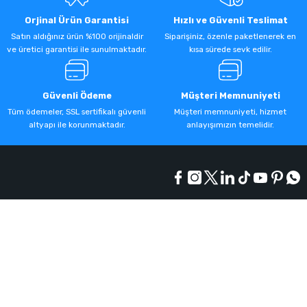
Orjinal Ürün Garantisi
Hızlı ve Güvenli Teslimat
Satın aldığınız ürün %100 orijinaldir
Siparişiniz, özenle paketlenerek en
ve üretici garantisi ile sunulmaktadır.
kısa sürede sevk edilir.
Güvenli Ödeme
Müşteri Memnuniyeti
Tüm ödemeler, SSL sertifikalı güvenli
Müşteri memnuniyeti, hizmet
altyapı ile korunmaktadır.
anlayışımızın temelidir.
Kurumsal
Alışveriş