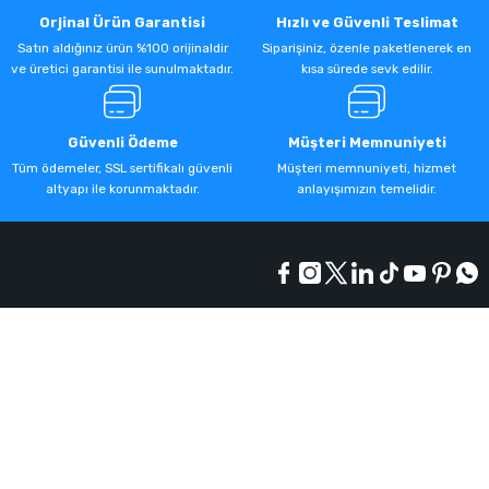
Orjinal Ürün Garantisi
Hızlı ve Güvenli Teslimat
Satın aldığınız ürün %100 orijinaldir
Siparişiniz, özenle paketlenerek en
ve üretici garantisi ile sunulmaktadır.
kısa sürede sevk edilir.
Güvenli Ödeme
Müşteri Memnuniyeti
Tüm ödemeler, SSL sertifikalı güvenli
Müşteri memnuniyeti, hizmet
altyapı ile korunmaktadır.
anlayışımızın temelidir.
Kurumsal
Alışveriş