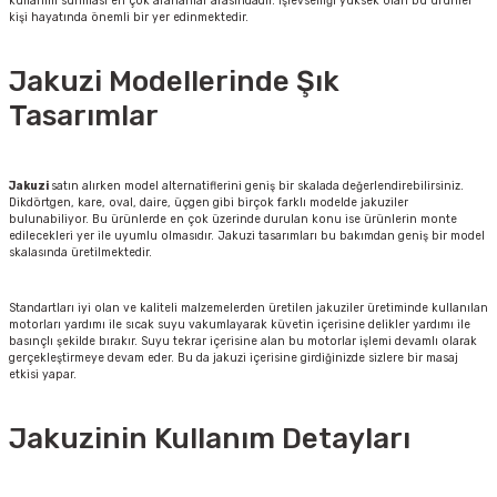
kullanım sunması en çok arananlar arasındadır. İşlevselliği yüksek olan bu ürünler
kişi hayatında önemli bir yer edinmektedir.
Jakuzi Modellerinde Şık
Tasarımlar
Jakuzi
satın alırken model alternatiflerini geniş bir skalada değerlendirebilirsiniz.
Dikdörtgen, kare, oval, daire, üçgen gibi birçok farklı modelde jakuziler
bulunabiliyor. Bu ürünlerde en çok üzerinde durulan konu ise ürünlerin monte
edilecekleri yer ile uyumlu olmasıdır. Jakuzi tasarımları bu bakımdan geniş bir model
skalasında üretilmektedir.
Standartları iyi olan ve kaliteli malzemelerden üretilen jakuziler üretiminde kullanılan
motorları yardımı ile sıcak suyu vakumlayarak küvetin içerisine delikler yardımı ile
basınçlı şekilde bırakır. Suyu tekrar içerisine alan bu motorlar işlemi devamlı olarak
gerçekleştirmeye devam eder. Bu da jakuzi içerisine girdiğinizde sizlere bir masaj
etkisi yapar.
Jakuzinin Kullanım Detayları