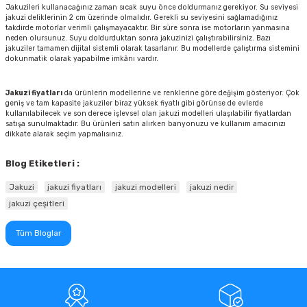
Jakuzileri kullanacağınız zaman sıcak suyu önce doldurmanız gerekiyor. Su seviyesi
jakuzi deliklerinin 2 cm üzerinde olmalıdır. Gerekli su seviyesini sağlamadığınız
takdirde motorlar verimli çalışmayacaktır. Bir süre sonra ise motorların yanmasına
neden olursunuz. Suyu doldurduktan sonra jakuzinizi çalıştırabilirsiniz. Bazı
jakuziler tamamen dijital sistemli olarak tasarlanır. Bu modellerde çalıştırma sistemini
dokunmatik olarak yapabilme imkânı vardır.
Jakuzi fiyatları
da ürünlerin modellerine ve renklerine göre değişim gösteriyor. Çok
geniş ve tam kapasite jakuziler biraz yüksek fiyatlı gibi görünse de evlerde
kullanılabilecek ve son derece işlevsel olan jakuzi modelleri ulaşılabilir fiyatlardan
satışa sunulmaktadır. Bu ürünleri satın alırken banyonuzu ve kullanım amacınızı
dikkate alarak seçim yapmalısınız.
Blog Etiketleri :
Jakuzi
jakuzi fiyatları
jakuzi modelleri
jakuzi nedir
jakuzi çeşitleri
Tüm Bloglar