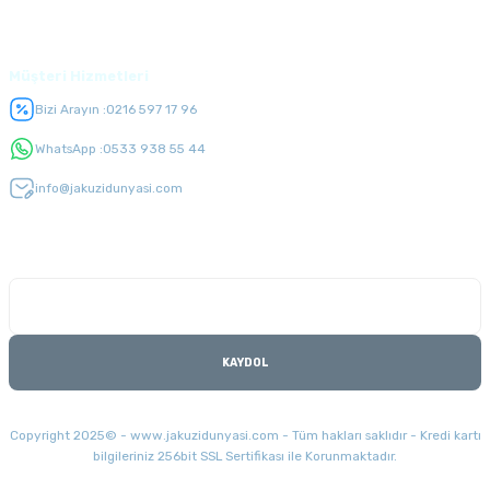
Üyelik
Müşteri Hizmetleri
Bizi Arayın :
0216 597 17 96
WhatsApp :
0533 938 55 44
info@jakuzidunyasi.com
E-Bülten Listesi
Kampanyaları kaçırmayın
KAYDOL
Copyright 2025© - www.jakuzidunyasi.com - Tüm hakları saklıdır - Kredi kartı
bilgileriniz 256bit SSL Sertifikası ile Korunmaktadır.