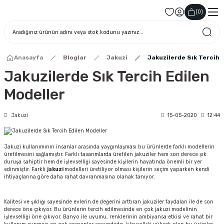
(
0
)
Anasayfa
Bloglar
Jakuzi
Jakuzilerde Sık Tercih 
Jakuzilerde Sık Tercih Edilen
Modeller
Jakuzi
15-05-2020
12:44
Jakuzi kullanımının insanlar arasında yaygınlaşması bu ürünlerde farklı modellerin
üretilmesini sağlamıştır. Farklı tasarımlarda üretilen jakuziler hem son derece şık
duruşa sahiptir hem de işlevselliği sayesinde kişilerin hayatında önemli bir yer
edinmiştir. Farklı
jakuzi
modelleri üretiliyor olması kişilerin seçim yaparken kendi
ihtiyaçlarına göre daha rahat davranmasına olanak tanıyor.
Kalitesi ve şıklığı sayesinde evlerin de değerini arttıran jakuziler faydaları ile de son
derece öne çıkıyor. Bu ürünlerin tercih edilmesinde en çok jakuzi modelinin
işlevselliği öne çıkıyor. Banyo ile uyumu, renklerinin ambiyansa etkisi ve rahat bir