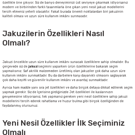
özellikle öne çıkıyor. Siz de banyo deneyiminizi üst seviyeye çıkarmak istiyorsanız
modern ve birbirinden farklı tasarımlarla öne çıkan yeni nesil jakuzi modellerini
tercih etmeniz yeterli olacaktır. Fakat burada önemli noktalardan biri jakuzinin
kaliteli olması ve uzun süre kullanım imkânı sunmasıdır.
Jakuzilerin Özellikleri Nasıl
Olmalı?
Jakuzi öncelikle uzun süre kullanım imkânı sunacak özelliklere sahip olmalıdır. Bu
çerçevede siz de
jakuzi
seçimini yaparken ürün özelliklerine bakarak seçim
yapmalısınız. Saf akrilik malzemeden üretilmiş olan jakuziler çok daha uzun süre
kullanım imkânı sunmaktadır. Bu da darbelere karşı dayanıklı olmasını sağlayarak
çok daha keyifli ve güvenilir kullanım imkânı ve avantaj sunmaktadır.
Ayrıca ham madde yanı sıra jet özellikleri ve daha birçok detaya dikkat edilerek seçim
yapmak gerekir. Siz de İçerisine girdiğinizde Jet özellikleri ile kaslarınızın
gevşemesine istiyorsanız, tek yapmanız gereken yeni nesil özelliklere sahip jakuzi
modellerini tercih ederek rahatlama ve huzur bulma gibi birçok özelliğinden de
faydalanmış olursunuz.
Yeni Nesil Özellikler İlk Seçiminiz
Olmalı