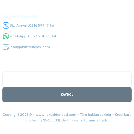
Üyelik
Müşteri Hizmetleri
Bizi Arayın :
0216 597 17 96
WhatsApp :
0533 938 55 44
info@jakuzidunyasi.com
E-Bülten Listesi
Kampanyaları kaçırmayın
KAYDOL
Copyright 2025© - www.jakuzidunyasi.com - Tüm hakları saklıdır - Kredi kartı
bilgileriniz 256bit SSL Sertifikası ile Korunmaktadır.