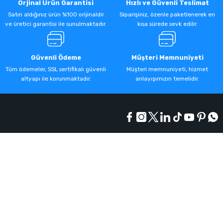
Orjinal Ürün Garantisi
Hızlı ve Güvenli Teslimat
Satın aldığınız ürün %100 orijinaldir
Siparişiniz, özenle paketlenerek en
ve üretici garantisi ile sunulmaktadır.
kısa sürede sevk edilir.
Güvenli Ödeme
Müşteri Memnuniyeti
Tüm ödemeler, SSL sertifikalı güvenli
Müşteri memnuniyeti, hizmet
altyapı ile korunmaktadır.
anlayışımızın temelidir.
Kurumsal
Alışveriş