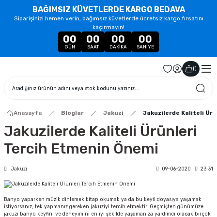
BAĞIMSIZ KÜVETLERDE KARGO BEDAVA
Siparişinizi hemen verin, bağımsız küvetlerde ücretsiz kargo fırsatını
kaçırmayın!
00
00
00
00
GÜN
SAAT
DAKIKA
SANIYE
(
)
Anasayfa
Bloglar
Jakuzi
Jakuzilerde Kaliteli Ür
Jakuzilerde Kaliteli Ürünleri
Tercih Etmenin Önemi
Jakuzi
09-06-2020
23:31
Banyo yaparken müzik dinlemek kitap okumak ya da bu keyfi doyasıya yaşamak
istiyorsanız, tek yapmanız gereken jakuziyi tercih etmektir. Geçmişten günümüze
jakuzi banyo keyfini ve deneyimini en iyi şekilde yaşamanıza yardımcı olacak birçok