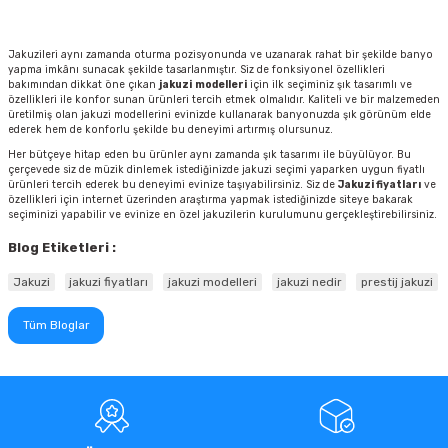
Jakuzileri aynı zamanda oturma pozisyonunda ve uzanarak rahat bir şekilde banyo
yapma imkânı sunacak şekilde tasarlanmıştır. Siz de fonksiyonel özellikleri
bakımından dikkat öne çıkan
jakuzi
modelleri
için ilk seçiminiz şık tasarımlı ve
özellikleri ile konfor sunan ürünleri tercih etmek olmalıdır. Kaliteli ve bir malzemeden
üretilmiş olan jakuzi modellerini evinizde kullanarak banyonuzda şık görünüm elde
ederek hem de konforlu şekilde bu deneyimi artırmış olursunuz.
Her bütçeye hitap eden bu ürünler aynı zamanda şık tasarımı ile büyülüyor. Bu
çerçevede siz de müzik dinlemek istediğinizde jakuzi seçimi yaparken uygun fiyatlı
ürünleri tercih ederek bu deneyimi evinize taşıyabilirsiniz. Siz de
Jakuzi fiyatları
ve
özellikleri için internet üzerinden araştırma yapmak istediğinizde siteye bakarak
seçiminizi yapabilir ve evinize en özel jakuzilerin kurulumunu gerçekleştirebilirsiniz.
Blog Etiketleri :
Jakuzi
jakuzi fiyatları
jakuzi modelleri
jakuzi nedir
prestij jakuzi
Tüm Bloglar