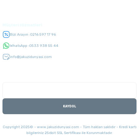
Üyelik
Müşteri Hizmetleri
Bizi Arayın :
0216 597 17 96
WhatsApp :
0533 938 55 44
info@jakuzidunyasi.com
E-Bülten Listesi
Kampanyaları kaçırmayın
KAYDOL
Copyright 2025© - www.jakuzidunyasi.com - Tüm hakları saklıdır - Kredi kartı
bilgileriniz 256bit SSL Sertifikası ile Korunmaktadır.