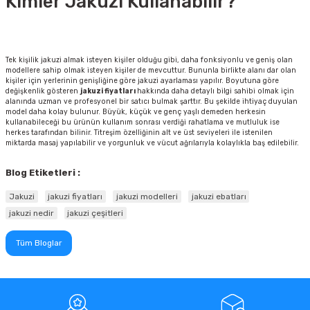
Kimler Jakuzi Kullanabilir?
Tek kişilik jakuzi almak isteyen kişiler olduğu gibi, daha fonksiyonlu ve geniş olan
modellere sahip olmak isteyen kişiler de mevcuttur. Bununla birlikte alanı dar olan
kişiler için yerlerinin genişliğine göre jakuzi ayarlaması yapılır. Boyutuna göre
değişkenlik gösteren
jakuzi fiyatları
hakkında daha detaylı bilgi sahibi olmak için
alanında uzman ve profesyonel bir satıcı bulmak şarttır. Bu şekilde ihtiyaç duyulan
model daha kolay bulunur. Büyük, küçük ve genç yaşlı demeden herkesin
kullanabileceği bu ürünün kullanım sonrası verdiği rahatlama ve mutluluk ise
herkes tarafından bilinir. Titreşim özelliğinin alt ve üst seviyeleri ile istenilen
miktarda masaj yapılabilir ve yorgunluk ve vücut ağrılarıyla kolaylıkla baş edilebilir.
Blog Etiketleri :
Jakuzi
jakuzi fiyatları
jakuzi modelleri
jakuzi ebatları
jakuzi nedir
jakuzi çeşitleri
Tüm Bloglar