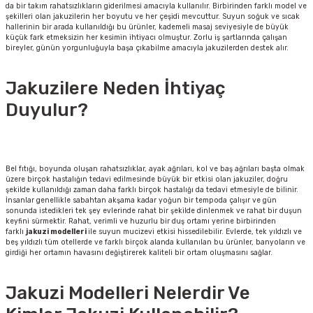
da bir takım rahatsızlıkların giderilmesi amacıyla kullanılır. Birbirinden farklı model ve
şekilleri olan jakuzilerin her boyutu ve her çeşidi mevcuttur. Suyun soğuk ve sıcak
hallerinin bir arada kullanıldığı bu ürünler, kademeli masaj seviyesiyle de büyük
küçük fark etmeksizin her kesimin ihtiyacı olmuştur. Zorlu iş şartlarında çalışan
bireyler, günün yorgunluğuyla başa çıkabilme amacıyla jakuzilerden destek alır.
Jakuzilere Neden İhtiyaç
Duyulur?
Bel fıtığı, boyunda oluşan rahatsızlıklar, ayak ağrıları, kol ve baş ağrıları başta olmak
üzere birçok hastalığın tedavi edilmesinde büyük bir etkisi olan jakuziler, doğru
şekilde kullanıldığı zaman daha farklı birçok hastalığı da tedavi etmesiyle de bilinir.
İnsanlar genellikle sabahtan akşama kadar yoğun bir tempoda çalışır ve gün
sonunda istedikleri tek şey evlerinde rahat bir şekilde dinlenmek ve rahat bir duşun
keyfini sürmektir. Rahat, verimli ve huzurlu bir duş ortamı yerine birbirinden
farklı
jakuzi modelleri
ile suyun mucizevi etkisi hissedilebilir. Evlerde, tek yıldızlı ve
beş yıldızlı tüm otellerde ve farklı birçok alanda kullanılan bu ürünler, banyoların ve
girdiği her ortamın havasını değiştirerek kaliteli bir ortam oluşmasını sağlar.
Jakuzi Modelleri Nelerdir Ve