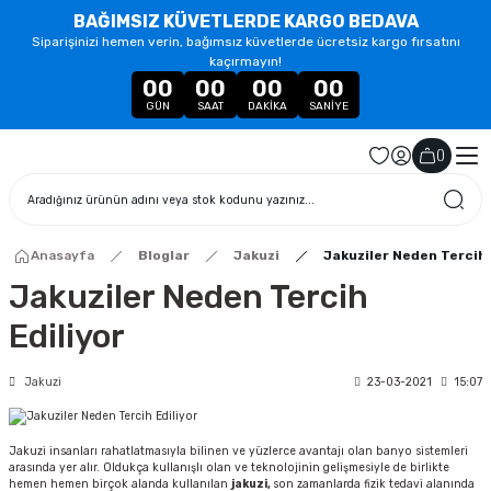
BAĞIMSIZ KÜVETLERDE KARGO BEDAVA
Siparişinizi hemen verin, bağımsız küvetlerde ücretsiz kargo fırsatını
kaçırmayın!
00
00
00
00
GÜN
SAAT
DAKIKA
SANIYE
(
)
Anasayfa
Bloglar
Jakuzi
Jakuziler Neden Tercih 
Jakuziler Neden Tercih
Ediliyor
Jakuzi
23-03-2021
15:07
Jakuzi insanları rahatlatmasıyla bilinen ve yüzlerce avantajı olan banyo sistemleri
arasında yer alır. Oldukça kullanışlı olan ve teknolojinin gelişmesiyle de birlikte
hemen hemen birçok alanda kullanılan
jakuzi,
son zamanlarda fizik tedavi alanında