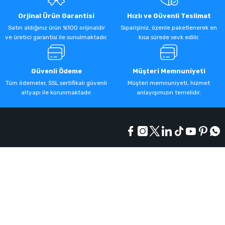
Orjinal Ürün Garantisi
Hızlı ve Güvenli Teslimat
Satın aldığınız ürün %100 orijinaldir
Siparişiniz, özenle paketlenerek en
ve üretici garantisi ile sunulmaktadır.
kısa sürede sevk edilir.
Güvenli Ödeme
Müşteri Memnuniyeti
Tüm ödemeler, SSL sertifikalı güvenli
Müşteri memnuniyeti, hizmet
altyapı ile korunmaktadır.
anlayışımızın temelidir.
Kurumsal
Alışveriş