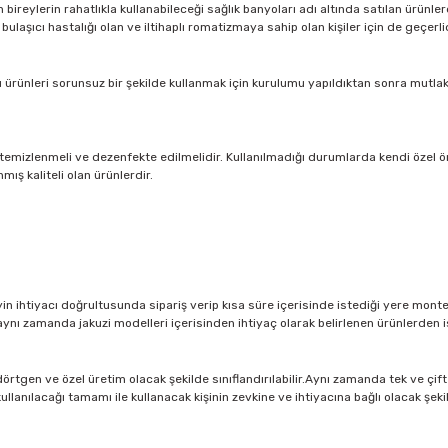
ylerin rahatlıkla kullanabileceği sağlık banyoları adı altında satılan ürünlerd
ulaşıcı hastalığı olan ve iltihaplı romatizmaya sahip olan kişiler için de geçerlid
.Bu ürünleri sorunsuz bir şekilde kullanmak için kurulumu yapıldıktan sonra mutl
 temizlenmeli ve dezenfekte edilmelidir. Kullanılmadığı durumlarda kendi özel ör
ış kaliteli olan ürünlerdir.
in ihtiyacı doğrultusunda sipariş verip kısa süre içerisinde istediği yere monte e
 zamanda jakuzi modelleri içerisinden ihtiyaç olarak belirlenen ürünlerden ist
örtgen ve özel üretim olacak şekilde sınıflandırılabilir.Aynı zamanda tek ve çift 
ullanılacağı tamamı ile kullanacak kişinin zevkine ve ihtiyacına bağlı olacak şek