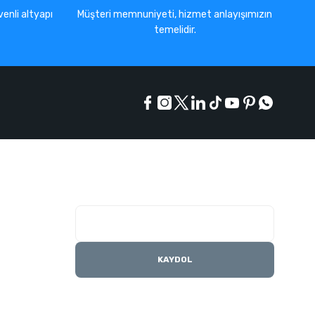
enli altyapı
Müşteri memnuniyeti, hizmet anlayışımızın
temelidir.
E-Bülten Listesi
Kampanyaları kaçırmayın
KAYDOL