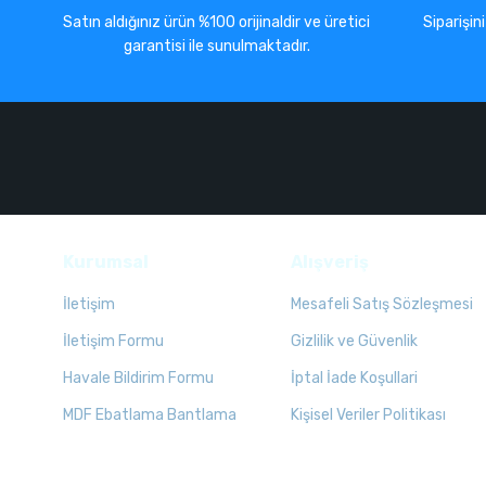
Satın aldığınız ürün %100 orijinaldir ve üretici
Siparişin
garantisi ile sunulmaktadır.
Kurumsal
Alışveriş
İletişim
Mesafeli Satış Sözleşmesi
İletişim Formu
Gizlilik ve Güvenlik
Havale Bildirim Formu
İptal İade Koşullari
MDF Ebatlama Bantlama
Kişisel Veriler Politikası