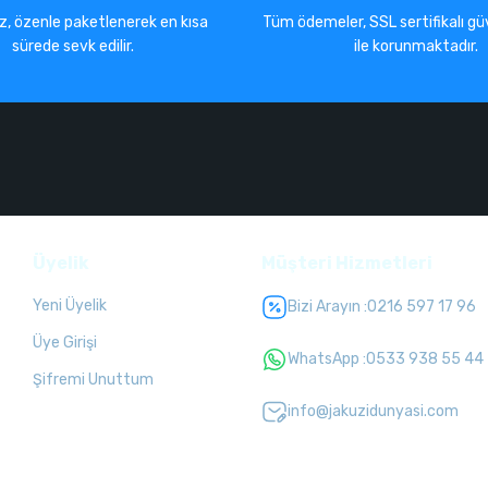
iz, özenle paketlenerek en kısa
Tüm ödemeler, SSL sertifikalı güv
sürede sevk edilir.
ile korunmaktadır.
Üyelik
Müşteri Hizmetleri
Yeni Üyelik
Bizi Arayın :
0216 597 17 96
Üye Girişi
WhatsApp :
0533 938 55 44
Şifremi Unuttum
info@jakuzidunyasi.com