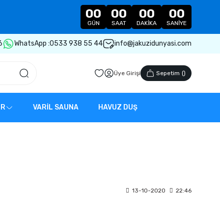
00
00
00
00
GÜN
SAAT
DAKIKA
SANIYE
6
WhatsApp :
0533 938 55 44
info@jakuzidunyasi.com
Üye Girişi
Sepetim
(
)
ER
VARİL SAUNA
HAVUZ DUŞ
13-10-2020
22:46