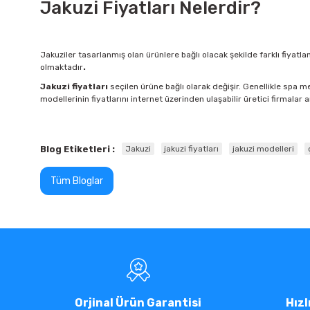
Jakuzi Fiyatları Nelerdir?
Jakuziler tasarlanmış olan ürünlere bağlı olacak şekilde farklı fiyatla
olmaktadır
.
Jakuzi fiyatları
seçilen ürüne bağlı olarak değişir. Genellikle spa 
modellerinin fiyatlarını internet üzerinden ulaşabilir üretici firmalar a
Blog Etiketleri :
Jakuzi
jakuzi fiyatları
jakuzi modelleri
Tüm Bloglar
Orjinal Ürün Garantisi
Hızl