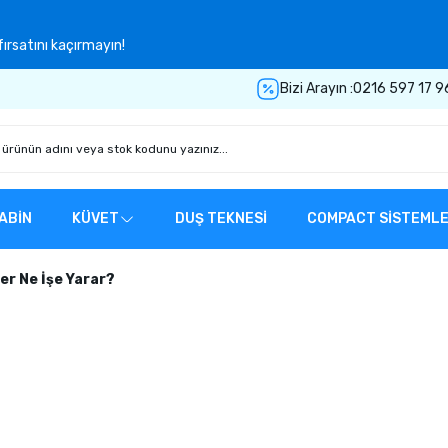
ırsatını kaçırmayın!
Bizi Arayın :
0216 597 17 9
ABİN
KÜVET
DUŞ TEKNESİ
COMPACT SİSTEML
er Ne İşe Yarar?