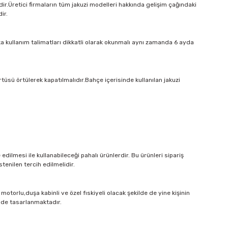
ir.Üretici firmaların tüm jakuzi modelleri hakkında gelişim çağındaki
ir.
aka kullanım talimatları dikkatli olarak okunmalı aynı zamanda 6 ayda
tüsü örtülerek kapatılmalıdır.Bahçe içerisinde kullanılan jakuzi
dilmesi ile kullanabileceği pahalı ürünlerdir. Bu ürünleri sipariş
enilen tercih edilmelidir.
motorlu,duşa kabinli ve özel fıskiyeli olacak şekilde de yine kişinin
ilde tasarlanmaktadır.