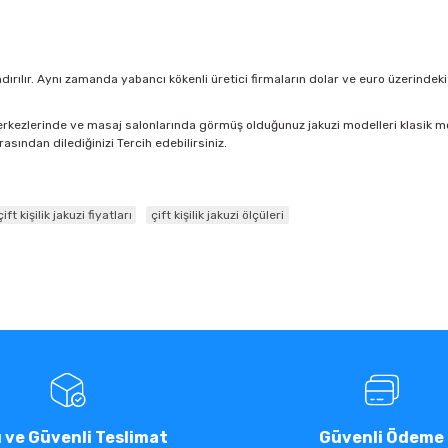
ndırılır. Aynı zamanda yabancı kökenli üretici firmaların dolar ve euro üzerindeki
merkezlerinde ve masaj salonlarında görmüş olduğunuz jakuzi modelleri klasik mo
rasından dilediğinizi Tercih edebilirsiniz.
çift kişilik jakuzi fiyatları
çift kişilik jakuzi ölçüleri
ı ve Güvenli Teslimat
Güvenli Ödeme