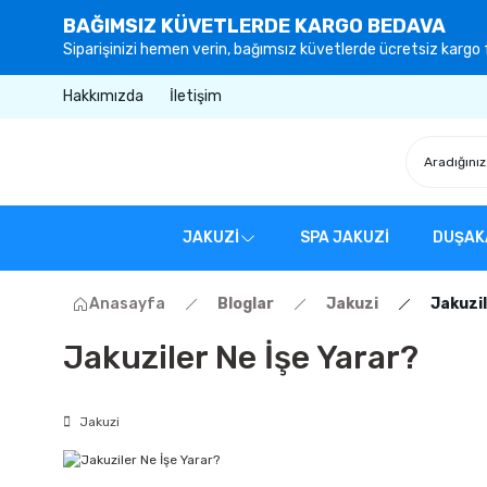
BAĞIMSIZ KÜVETLERDE KARGO BEDAVA
Siparişinizi hemen verin, bağımsız küvetlerde ücretsiz kargo f
Hakkımızda
İletişim
JAKUZİ
SPA JAKUZİ
DUŞAK
Anasayfa
Bloglar
Jakuzi
Jakuzil
Jakuziler Ne İşe Yarar?
Jakuzi