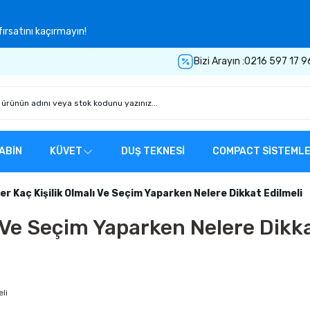
ırsatını kaçırmayın!
Bizi Arayın :
0216 597 17 9
ABİN
KÜVET
DUŞ TEKNESİ
COMPACT SİSTEML
er Kaç Kişilik Olmalı Ve Seçim Yaparken Nelere Dikkat Edilmeli
ı Ve Seçim Yaparken Nelere Dikka