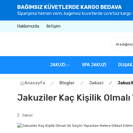
BAĞIMSIZ KÜVETLERDE KARGO BEDAVA
Siparişinizi hemen verin, bağımsız küvetlerde ücretsiz kargo f
Hakkımızda
İletişim
JAKUZİ
SPA JAKUZİ
DUŞAK
Anasayfa
Bloglar
Jakuzi
Jakuzil
Jakuziler Kaç Kişilik Olmal
Jakuzi