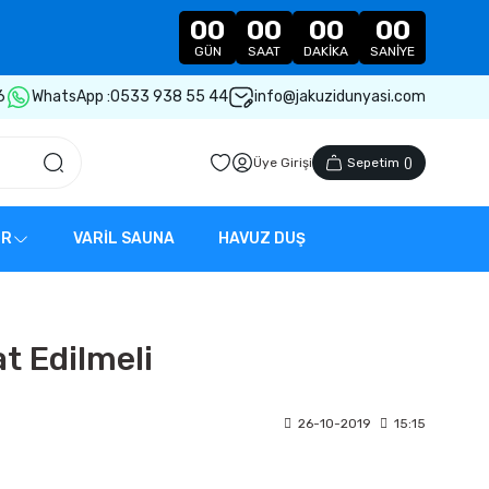
00
00
00
00
GÜN
SAAT
DAKIKA
SANIYE
6
WhatsApp :
0533 938 55 44
info@jakuzidunyasi.com
Üye Girişi
Sepetim
(
)
ER
VARİL SAUNA
HAVUZ DUŞ
t Edilmeli
26-10-2019
15:15