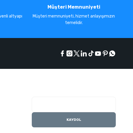
Müşteri Memnuniyeti
enli altyapı
Müşteri memnuniyeti, hizmet anlayışımızın
temelidir.
E-Bülten Listesi
Kampanyaları kaçırmayın
KAYDOL