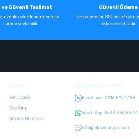
ı ve Güvenli Teslimat
Güvenli Ödeme
iz, özenle paketlenerek en kısa
Tüm ödemeler, SSL sertifikalı güv
sürede sevk edilir.
ile korunmaktadır.
Üyelik
Müşteri Hizmetleri
Yeni Üyelik
Bizi Arayın :
0216 597 17 96
Üye Girişi
WhatsApp :
0533 938 55 44
Şifremi Unuttum
info@jakuzidunyasi.com