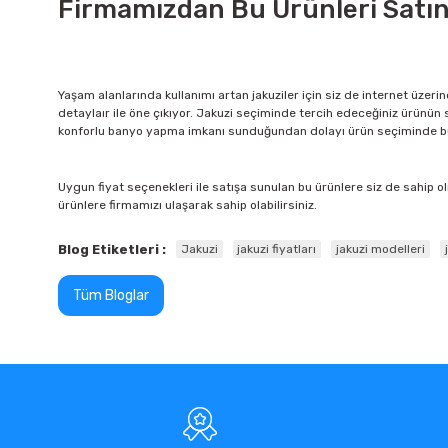
Firmamızdan Bu Ürünleri Satın 
Yaşam alanlarında kullanımı artan jakuziler için siz de internet üzeri
detaylaır ile öne çıkıyor. Jakuzi seçiminde tercih edeceğiniz ürünün
konforlu banyo yapma imkanı sunduğundan dolayı ürün seçiminde bu
Uygun fiyat seçenekleri ile satışa sunulan bu ürünlere siz de sahip ol
ürünlere firmamızı ulaşarak sahip olabilirsiniz.
Blog Etiketleri :
Jakuzi
jakuzi fiyatları
jakuzi modelleri
Tüm Bloglar