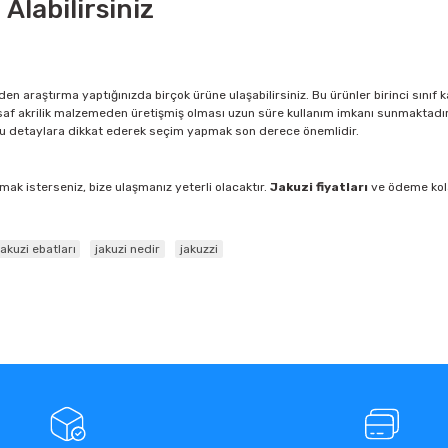
Alabilirsiniz
nden araştırma yaptığınızda birçok ürüne ulaşabilirsiniz. Bu ürünler birinci sın
 saf akrilik malzemeden üretişmiş olması uzun süre kullanım imkanı sunmaktadır
 detaylara dikkat ederek seçim yapmak son derece önemlidir.
mak isterseniz, bize ulaşmanız yeterli olacaktır.
Jakuzi fiyatları
ve ödeme kola
jakuzi ebatları
jakuzi nedir
jakuzzi