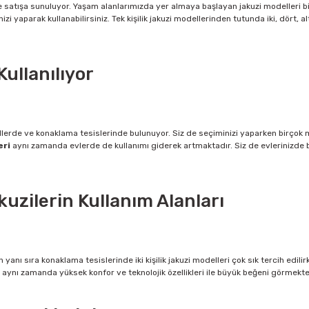
atışa sunuluyor. Yaşam alanlarımızda yer almaya başlayan jakuzi modelleri birbi
zi yaparak kullanabilirsiniz. Tek kişilik jakuzi modellerinden tutunda iki, dört, 
Kullanılıyor
tellerde ve konaklama tesislerinde bulunuyor. Siz de seçiminizi yaparken birçok
eri
aynı zamanda evlerde de kullanımı giderek artmaktadır. Siz de evlerinizde bu
kuzilerin Kullanım Alanları
n yanı sıra konaklama tesislerinde iki kişilik jakuzi modelleri çok sık tercih edi
ler aynı zamanda yüksek konfor ve teknolojik özellikleri ile büyük beğeni görmekte