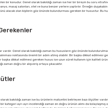
len bir konudur. Genel olarak bakıldığı zaman ise her bir bireyin bu soru etrafı
banyo, masaj salonları, otel ve buna benzer yerlere yaptırılır. Örneğin duşakabi
 ürünü alacak olan kişilerin göz önünde bulundurması gereken bir husustur. Bu h
 Gerekenler
ar vardır. Genel olarak bakıldığı zaman bu hususların göz önünde bulundurulmas
 alınması noktasında önemli bir adım atmış olabilir. Bir başka dikkat edilmesi g
başka dikkat edilmesi gereken husus ise uzun süreli kullanım için kaliteli ürün
tiği zaman doğru bir alışveriş ortaya çıkacaktır.
çütler
 olarak bakıldığı zaman ise bu ürünlerin maliyetini belirleyen bazı ölçütler vardı
er bir kategori ayrı ayrı incelendiği zaman en doğru ürünün alımı da kolaylaşmı