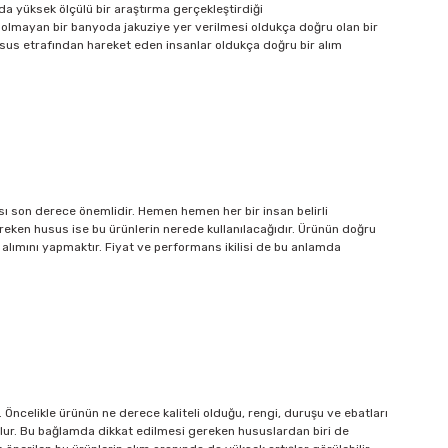
nda yüksek ölçülü bir araştırma gerçekleştirdiği
n olmayan bir banyoda jakuziye yer verilmesi oldukça doğru olan bir
usus etrafından hareket eden insanlar oldukça doğru bir alım
ı son derece önemlidir. Hemen hemen her bir insan belirli
ereken husus ise bu ürünlerin nerede kullanılacağıdır. Ürünün doğru
 alımını yapmaktır. Fiyat ve performans ikilisi de bu anlamda
r. Öncelikle ürünün ne derece kaliteli olduğu, rengi, duruşu ve ebatları
ş olur. Bu bağlamda dikkat edilmesi gereken hususlardan biri de