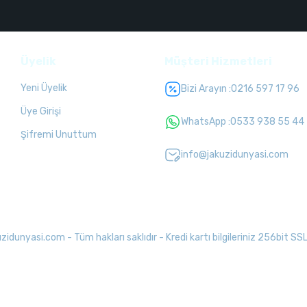
Üyelik
Müşteri Hizmetleri
Yeni Üyelik
Bizi Arayın :
0216 597 17 96
Üye Girişi
WhatsApp :
0533 938 55 44
Şifremi Unuttum
info@jakuzidunyasi.com
unyasi.com - Tüm hakları saklıdır - Kredi kartı bilgileriniz 256bit SSL 