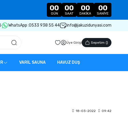
00
00
00
00
GÜN
SAAT
DAKIKA
SANIYE
6
WhatsApp :
0533 938 55 44
info@jakuzidunyasi.com
Üye Girişi
Sepetim
(
)
ER
VARİL SAUNA
HAVUZ DUŞ
18-03-2022
09:42