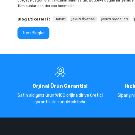
bütçeye uygun olan jakuzinin alınmasıdır. Bütçeye uygun bir şekilde a
Tüm bunlar son derece önemlidir.
Blog Etiketleri :
Jakuzi
jakuzi fiyatları
jakuzi modelleri
Tüm Bloglar
Orjinal Ürün Garantisi
Hızl
Satın aldığınız ürün %100 orijinaldir ve üretici
Siparişin
garantisi ile sunulmaktadır.