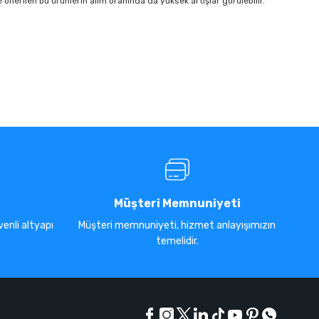
önerilen bu ürünlerin alım oranında da yüksek artışlar görülebilir.
Müşteri Memnuniyeti
enli altyapı
Müşteri memnuniyeti, hizmet anlayışımızın
temelidir.