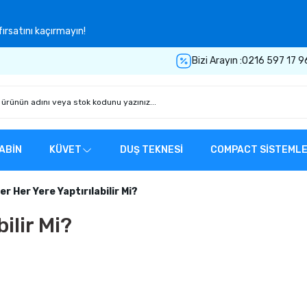
ırsatını kaçırmayın!
Bizi Arayın :
0216 597 17 9
ABİN
KÜVET
DUŞ TEKNESİ
COMPACT SİSTEML
er Her Yere Yaptırılabilir Mi?
ilir Mi?