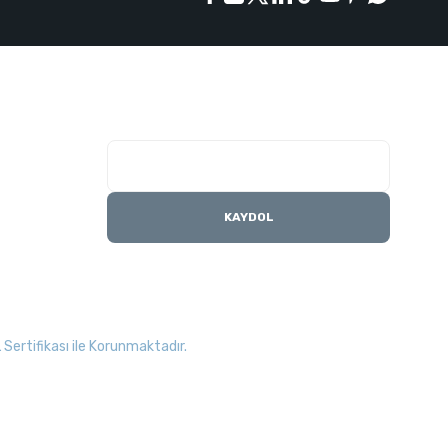
E-Bülten Listesi
Kampanyaları kaçırmayın
KAYDOL
Sertifikası ile Korunmaktadır.