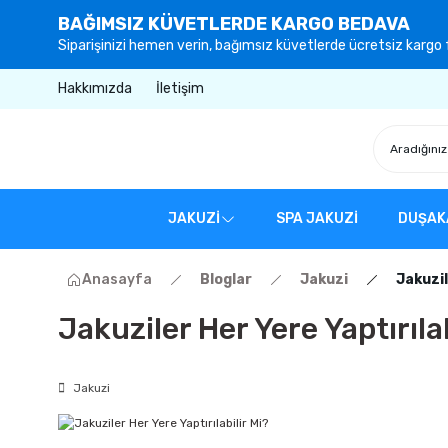
BAĞIMSIZ KÜVETLERDE KARGO BEDAVA
Siparişinizi hemen verin, bağımsız küvetlerde ücretsiz kargo f
Hakkımızda
İletişim
JAKUZİ
SPA JAKUZİ
DUŞAK
Anasayfa
Bloglar
Jakuzi
Jakuzil
Jakuziler Her Yere Yaptırılab
Jakuzi