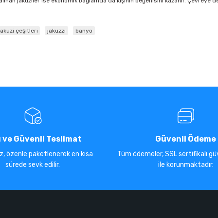
lınan jakuziler ise ekonomik bağlamda da kişinin beğenisini kazanır. Çevreye de 
jakuzi çeşitleri
jakuzzi
banyo
ı ve Güvenli Teslimat
Güvenli Ödeme
iz, özenle paketlenerek en kısa
Tüm ödemeler, SSL sertifikalı güv
sürede sevk edilir.
ile korunmaktadır.