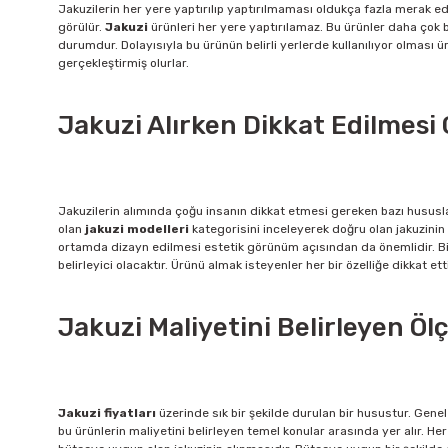
Jakuzilerin her yere yaptırılıp yaptırılmaması oldukça fazla merak edi
görülür.
Jakuzi
ürünleri her yere yaptırılamaz. Bu ürünler daha çok 
durumdur. Dolayısıyla bu ürünün belirli yerlerde kullanılıyor olması
gerçekleştirmiş olurlar.
Jakuzi Alırken Dikkat Edilmesi
Jakuzilerin alımında çoğu insanın dikkat etmesi gereken bazı hususl
olan
jakuzi
modelleri
kategorisini inceleyerek doğru olan jakuzinin
ortamda dizayn edilmesi estetik görünüm açısından da önemlidir. Bir 
belirleyici olacaktır. Ürünü almak isteyenler her bir özelliğe dikkat et
Jakuzi Maliyetini Belirleyen Öl
Jakuzi fiyatları
üzerinde sık bir şekilde durulan bir husustur. Genel
bu ürünlerin maliyetini belirleyen temel konular arasında yer alır. H