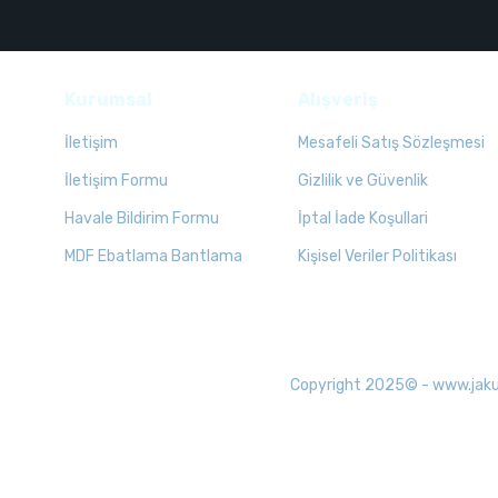
Kurumsal
Alışveriş
İletişim
Mesafeli Satış Sözleşmesi
İletişim Formu
Gizlilik ve Güvenlik
Havale Bildirim Formu
İptal İade Koşullari
MDF Ebatlama Bantlama
Kişisel Veriler Politikası
Copyright 2025© - www.jakuzid