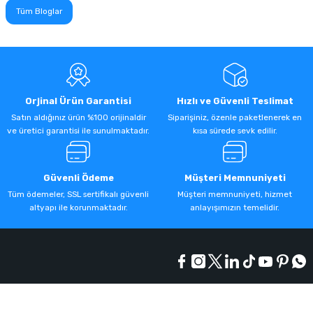
Tüm Bloglar
Orjinal Ürün Garantisi
Hızlı ve Güvenli Teslimat
Satın aldığınız ürün %100 orijinaldir
Siparişiniz, özenle paketlenerek en
ve üretici garantisi ile sunulmaktadır.
kısa sürede sevk edilir.
Güvenli Ödeme
Müşteri Memnuniyeti
Tüm ödemeler, SSL sertifikalı güvenli
Müşteri memnuniyeti, hizmet
altyapı ile korunmaktadır.
anlayışımızın temelidir.