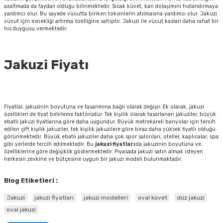
azaltmada da faydalı olduğu bilinmektedir. Sıcak küvet, kan dolaşımını hızlandırmaya
yardımcı olur. Bu sayede vücutta biriken toksinlerin atılmasına yardımcı olur. Jakuzi
vücut için esnekliği artırma özelliğine sahiptir. Jakuzi ile vücut kasları daha rahat bir
his duygusu vermektedir.
Jakuzi Fiyatı
Fiyatlar, jakuzinin boyutuna ve tasarımına bağlı olarak değişir. Ek olarak, jakuzi
özellikleri de fiyat belirleme faktörüdür. Tek kişilik olarak tasarlanan jakuziler, büyük
ebatlı jakuzi fiyatlarına göre daha uygundur. Büyük metrekareli banyolar için tercih
edilen çift kişilik jakuziler, tek kişilik jakuzilere göre biraz daha yüksek fiyatlı olduğu
görünmektedir. Büyük ebatlı jakuziler daha çok spor salonları, oteller, kaplıcalar, spa
gibi yerlerde tercih edilmektedir. Bu
jakuzi fiyatları
da jakuzinin boyutuna ve
özelliklerine göre değişiklik göstermektedir. Piyasada jakuzi satın almak isteyen
herkesin zevkine ve bütçesine uygun bir jakuzi modeli bulunmaktadır.
Blog Etiketleri :
Jakuzi
jakuzi fiyatları
jakuzi modelleri
oval küvet
düz jakuzi
oval jakuzi