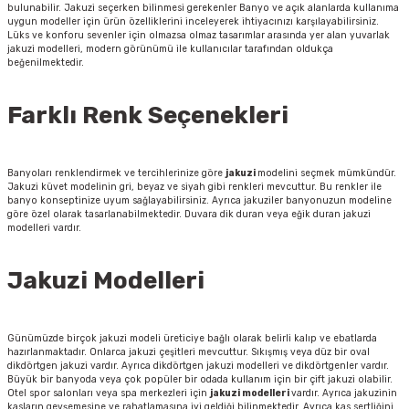
bulunabilir. Jakuzi seçerken bilinmesi gerekenler Banyo ve açık alanlarda kullanıma
uygun modeller için ürün özelliklerini inceleyerek ihtiyacınızı karşılayabilirsiniz.
Lüks ve konforu sevenler için olmazsa olmaz tasarımlar arasında yer alan yuvarlak
jakuzi modelleri, modern görünümü ile kullanıcılar tarafından oldukça
beğenilmektedir.
Farklı Renk Seçenekleri
Banyoları renklendirmek ve tercihlerinize göre
jakuzi
modelini seçmek mümkündür.
Jakuzi küvet modelinin gri, beyaz ve siyah gibi renkleri mevcuttur. Bu renkler ile
banyo konseptinize uyum sağlayabilirsiniz. Ayrıca jakuziler banyonuzun modeline
göre özel olarak tasarlanabilmektedir. Duvara dik duran veya eğik duran jakuzi
modelleri vardır.
Jakuzi Modelleri
Günümüzde birçok jakuzi modeli üreticiye bağlı olarak belirli kalıp ve ebatlarda
hazırlanmaktadır. Onlarca jakuzi çeşitleri mevcuttur. Sıkışmış veya düz bir oval
dikdörtgen jakuzi vardır. Ayrıca dikdörtgen jakuzi modelleri ve dikdörtgenler vardır.
Büyük bir banyoda veya çok popüler bir odada kullanım için bir çift jakuzi olabilir.
Otel spor salonları veya spa merkezleri için
jakuzi modelleri
vardır. Ayrıca jakuzinin
kasların gevşemesine ve rahatlamasına iyi geldiği bilinmektedir. Ayrıca kas sertliğini