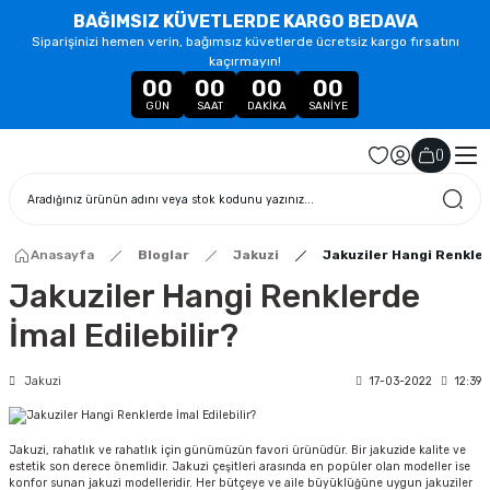
BAĞIMSIZ KÜVETLERDE KARGO BEDAVA
Siparişinizi hemen verin, bağımsız küvetlerde ücretsiz kargo fırsatını
kaçırmayın!
00
00
00
00
GÜN
SAAT
DAKIKA
SANIYE
(
)
Anasayfa
Bloglar
Jakuzi
Jakuziler Hangi Renkler
Jakuziler Hangi Renklerde
İmal Edilebilir?
Jakuzi
17-03-2022
12:39
Jakuzi, rahatlık ve rahatlık için günümüzün favori ürünüdür. Bir jakuzide kalite ve
estetik son derece önemlidir. Jakuzi çeşitleri arasında en popüler olan modeller ise
konfor sunan jakuzi modelleridir. Her bütçeye ve aile büyüklüğüne uygun jakuziler