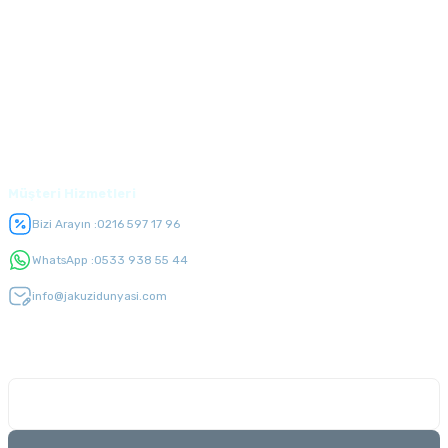
Kurumsal
Alışveriş
Üyelik
Müşteri Hizmetleri
Bizi Arayın :
0216 597 17 96
WhatsApp :
0533 938 55 44
info@jakuzidunyasi.com
E-Bülten Listesi
Kampanyaları kaçırmayın