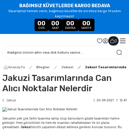
BAĞIMSIZ KÜVETLERDE KARGO BEDAVA
Siparişinizi hemen verin, bağımsız küvetlerde ücretsiz kargo fırsatını
kaçırmayın!
00
00
00
00
GÜN
SAAT
DAKIKA
SANIYE
(
)
Anasayfa
Bloglar
Jakuzi
Jakuzi Tasarımlarında C
Jakuzi Tasarımlarında Can
Alıcı Noktalar Nelerdir
Jakuzi
20-09-2021
12:47
Jakuziler pek çok farklı tasarıma sahip olup banyoların gözde tasarımları haline
gelmiştir. Hem görüntüleri ile hem de insanları rahatlatmaları ile ön plana
çıkmaktadır.
Jakuzi
tercihi yaparken dikkat edilmesi gereken konular bulunur. Bu