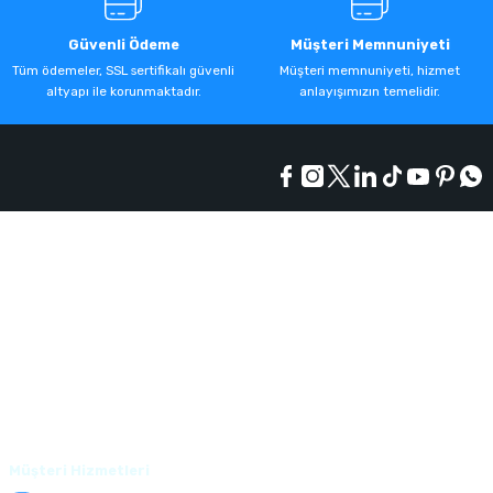
Güvenli Ödeme
Müşteri Memnuniyeti
Tüm ödemeler, SSL sertifikalı güvenli
Müşteri memnuniyeti, hizmet
altyapı ile korunmaktadır.
anlayışımızın temelidir.
Kurumsal
Alışveriş
Üyelik
Müşteri Hizmetleri