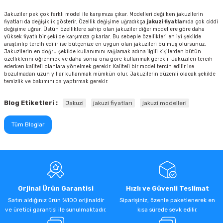
Jakuziler pek çok farklı model ile karşımıza çıkar. Modelleri değilken jakuzilerin
fiyatları da değişiklik gösterir. Özellik değişime uğradıkça
jakuzi fiyatları
da çok ciddi
değişime uğrar. Üstün özelliklere sahip olan jakuziler diğer modellere göre daha
yüksek fiyatlı bir şekilde karşımıza çıkarlar. Bu sebeple özellikleri en iyi şekilde
araştırılıp tercih edilir ise bütçenize en uygun olan jakuzileri bulmuş olursunuz.
Jakuzilerin en doğru şekilde kullanımını sağlamak adına ilgili kişilerden bütün
özelliklerini öğrenmek ve daha sonra ona göre kullanmak gerekir. Jakuzileri tercih
ederken kaliteli olanlara yönelmek gerekir. Kaliteli bir model tercih edilir ise
bozulmadan uzun yıllar kullanmak mümkün olur. Jakuzilerin düzenli olacak şekilde
temizlik ve bakımını da yaptırmak gerekir.
Blog Etiketleri :
Jakuzi
jakuzi fiyatları
jakuzi modelleri
Tüm Bloglar
Orjinal Ürün Garantisi
Hızlı ve Güvenli Teslimat
Satın aldığınız ürün %100 orijinaldir
Siparişiniz, özenle paketlenerek en
ve üretici garantisi ile sunulmaktadır.
kısa sürede sevk edilir.