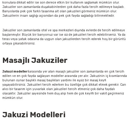
konulara dikkat edilir ise son derece etkin bir kullanım sağlamak mümkün olur.
Jakuziler son zamanlarda duşakabinlerden çok daha fazla tercih edilmeye başladı.
Banyolarda pek çok farklı tasarıma ait olan jakuzileri görmeniz mümkün olur.
Jakuzilerin insan sağlığı açısından da pek çok fayda sağladığı bilinmektedir.
Jakuziler son zamanlarda otel ve spa merkezleri dışında evlerde de tercih edilmeye
başlanmıştır. Büyük bir banyonuz var ise siz de jakuzileri tercih edebilirseniz. Ya da
teras veya yatak odasına da uygun olan jakuzilerden tercih ederek hoş bir görüntü
ortaya çıkarabilirsiniz.
Masajlı Jakuziler
Jakuzi modelleri
arasında yer alan masajlı jakuziler son zamanlarda en çok tercih
edilen ve en çok fayda sağlayan modeller arasında yer alır. Jakuzinin iç kısımlarında
bulunan oynar başlıklı masaj başlıkları yardımı ile eşsiz bir masaj keyfi
yaşayabilirsiniz. Jakuzileri tercih ederken bu özelliğe çok dikkat etmek gerekir. Can
alıcı bir tasarım için yuvarlak olan jakuzileri tercih etmeniz çok daha faydalı
olacaktır. Jakuziler sayesinde hem duş alıp hem de çok keyifli bir vakit geçirmeniz
mümkün olur.
Jakuzi Modelleri