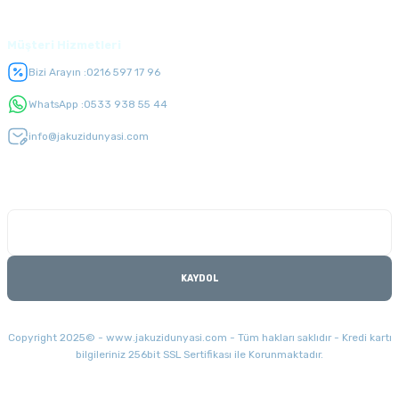
Müşteri Hizmetleri
Bizi Arayın :
0216 597 17 96
WhatsApp :
0533 938 55 44
info@jakuzidunyasi.com
E-Bülten Listesi
Kampanyaları kaçırmayın
KAYDOL
Copyright 2025© - www.jakuzidunyasi.com - Tüm hakları saklıdır - Kredi kartı
bilgileriniz 256bit SSL Sertifikası ile Korunmaktadır.