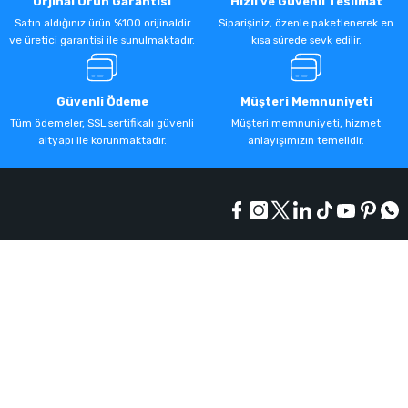
Orjinal Ürün Garantisi
Hızlı ve Güvenli Teslimat
Satın aldığınız ürün %100 orijinaldir
Siparişiniz, özenle paketlenerek en
ve üretici garantisi ile sunulmaktadır.
kısa sürede sevk edilir.
Güvenli Ödeme
Müşteri Memnuniyeti
Tüm ödemeler, SSL sertifikalı güvenli
Müşteri memnuniyeti, hizmet
altyapı ile korunmaktadır.
anlayışımızın temelidir.
Kurumsal
Alışveriş
Üyelik