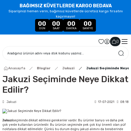
BAĞIMSIZ KÜVETLERDE KARGO BEDAVA
Siparişinizi hemen verin, bağımsız küvetlerde ücretsiz kargo fırsatını
kaçırmayın!
00
00
00
00
GÜN
SAAT
DAKIKA
SANIYE
(
)
Anasayfa
Bloglar
Jakuzi
Jakuzi Seçiminde Neye D
Jakuzi Seçiminde Neye Dikkat
Edilir?
Jakuzi
17-07-2021
08:18
Jakuzi
seçiminde dikkat edilmesi gerekenler vardır. Bu ürünler banyo ve daha pek
çok yerde kullanılan ürünlerdir. Bu ürünün seçiminde pek çok kişi önemli olan püf
noktalara dikkat edilmelidir. Çünkü bu durum doğru jakuzi alımını da beraberinde