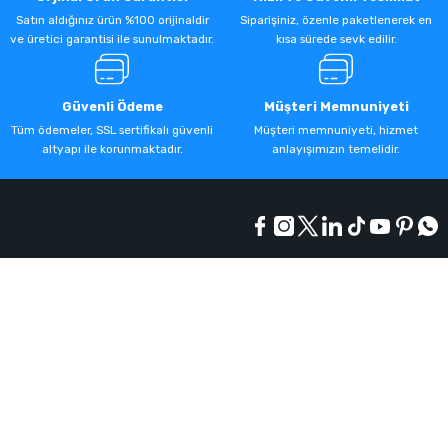
Satın aldığınız ürün %100 orijinaldir
Siparişiniz, özenle paketlenerek en
ve üretici garantisi ile sunulmaktadır.
kısa sürede sevk edilir.
Güvenli Ödeme
Müşteri Memnuniyeti
Tüm ödemeler, SSL sertifikalı güvenli
Müşteri memnuniyeti, hizmet
altyapı ile korunmaktadır.
anlayışımızın temelidir.
Kurumsal
Alışveriş
Üyelik