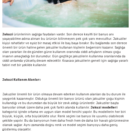
Jakuzi
ürünlerinin sağlığa faydaları vardır. Son derece keyifli bir banyo anı
yaşayabilme adına alınan bu ürünün bilinmeyen pek çok yanı mevcuttur. Jakuziler
kişiyi rahatlatır ve eşsiz bir masaj etkisi ile baş başa bırakır. Bu bağlamda son derece
önemli bir ürün haline gelen jakuziler kullanan kişilerin beğenisini kazanır. Sağlığa
olan yararları ile de günden güne kullanım oranında ciddi artışların olması çoğu
insanın amaçladığı bir durumdur. Gün geçtikçe jakuzilerin kullanma oranlarında da
ciddi anlamda yükseliş devam edecektir. Kısacası jakuzilerin geneli için sağlığa yararlı
tabiri net bir şekilde kullanılır.
Jakuzi Kullanım Alanları
Jakuziler önemli bir ürün olmaya devam ederken kullanım alanları da bu durum ile
yaygınlık kazanmıştır. Oldukça önemli bir banyo ürünü olan jakuziler çoğu kişinin
kullandığı ve bu durumdan da büyük bir zevk aldığı ürünlerdir. Jakuziler başta
banyolar olmak üzere daha pek çok farklı alanda kullanılır.
Jakuzi
modelleri
kategorisi içinde ortama en uygun olan model tercihi yapılır. Bu modellerin her biri
büyük, küçük, orta büyüklükte olur. Renk seçimi ise banyo ile uyumlu olabilecek
şekilde yapılır. Bu da banyonun hem daha fresh hem de daha bir havalı görünmesine
olanak sağlar. Aynı zamanda doğru renk ve model seçimi banyoyu daha geniş
göstermiş olacaktır.