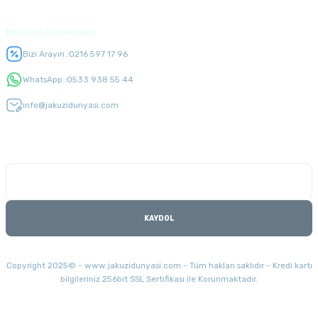
Müşteri Hizmetleri
Bizi Arayın :
0216 597 17 96
WhatsApp :
0533 938 55 44
info@jakuzidunyasi.com
E-Bülten Listesi
Kampanyaları kaçırmayın
KAYDOL
Copyright 2025© - www.jakuzidunyasi.com - Tüm hakları saklıdır - Kredi kartı
bilgileriniz 256bit SSL Sertifikası ile Korunmaktadır.