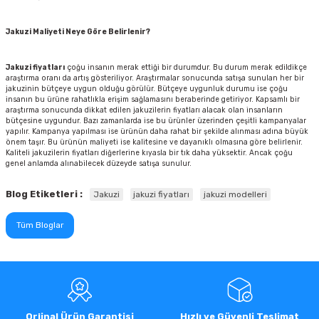
Jakuzi Maliyeti Neye Göre Belirlenir?
Jakuzi fiyatları
çoğu insanın merak ettiği bir durumdur. Bu durum merak edildikçe
araştırma oranı da artış gösteriliyor. Araştırmalar sonucunda satışa sunulan her bir
jakuzinin bütçeye uygun olduğu görülür. Bütçeye uygunluk durumu ise çoğu
insanın bu ürüne rahatlıkla erişim sağlamasını beraberinde getiriyor. Kapsamlı bir
araştırma sonucunda dikkat edilen jakuzilerin fiyatları alacak olan insanların
bütçesine uygundur. Bazı zamanlarda ise bu ürünler üzerinden çeşitli kampanyalar
yapılır. Kampanya yapılması ise ürünün daha rahat bir şekilde alınması adına büyük
önem taşır. Bu ürünün maliyeti ise kalitesine ve dayanıklı olmasına göre belirlenir.
Kaliteli jakuzilerin fiyatları diğerlerine kıyasla bir tık daha yüksektir. Ancak çoğu
genel anlamda alınabilecek düzeyde satışa sunulur.
Blog Etiketleri :
Jakuzi
jakuzi fiyatları
jakuzi modelleri
Tüm Bloglar
Orjinal Ürün Garantisi
Hızlı ve Güvenli Teslimat