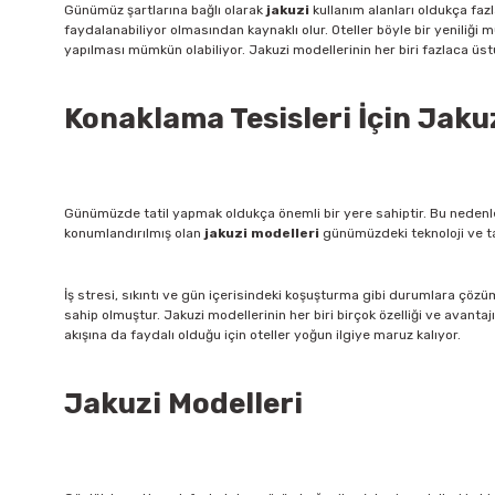
Günümüz şartlarına bağlı olarak
jakuzi
kullanım alanları oldukça fazl
faydalanabiliyor olmasından kaynaklı olur. Oteller böyle bir yeniliği 
yapılması mümkün olabiliyor. Jakuzi modellerinin her biri fazlaca üst
Konaklama Tesisleri İçin Jak
Günümüzde tatil yapmak oldukça önemli bir yere sahiptir. Bu nedenle
konumlandırılmış olan
jakuzi modelleri
günümüzdeki teknoloji ve ta
İş stresi, sıkıntı ve gün içerisindeki koşuşturma gibi durumlara çözü
sahip olmuştur. Jakuzi modellerinin her biri birçok özelliği ve avantaj
akışına da faydalı olduğu için oteller yoğun ilgiye maruz kalıyor.
Jakuzi Modelleri