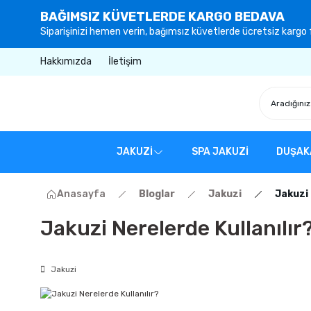
BAĞIMSIZ KÜVETLERDE KARGO BEDAVA
Siparişinizi hemen verin, bağımsız küvetlerde ücretsiz kargo f
Hakkımızda
İletişim
JAKUZİ
SPA JAKUZİ
DUŞAK
Anasayfa
Bloglar
Jakuzi
Jakuzi 
Jakuzi Nerelerde Kullanılır
Jakuzi