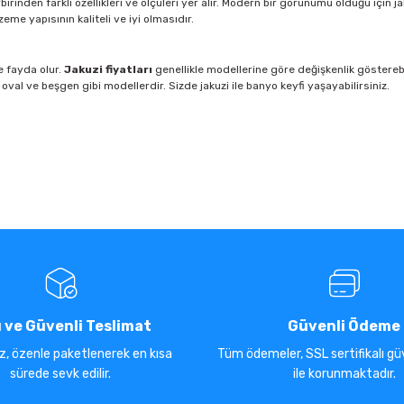
irinden farklı özellikleri ve ölçüleri yer alır. Modern bir görünümü olduğu için j
me yapısının kaliteli ve iyi olmasıdır.
e fayda olur.
Jakuzi fiyatları
genellikle modellerine göre değişkenlik göstereb
val ve beşgen gibi modellerdir. Sizde jakuzi ile banyo keyfi yaşayabilirsiniz.
ı ve Güvenli Teslimat
Güvenli Ödeme
iz, özenle paketlenerek en kısa
Tüm ödemeler, SSL sertifikalı güv
sürede sevk edilir.
ile korunmaktadır.