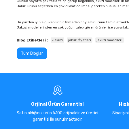
Günlük hayatta çok fazla talep görüp beğenilen jakuzi modelleri in birb
Jaluzi ürünü seçerken en çok dikkat edilmesi gereken husus ise malze
Bu yüzden iyi ve güvenilir bir firmadan böyle bir ürünü temin etmekt
Jakuzi modellerinden en çok yoğun talep gören ürünler ise yuvarlak, o
Blog Etiketleri :
Jakuzi
jakuzi fiyatları
jakuzi modelleri
Tüm Bloglar
Orjinal Ürün Garantisi
Hızl
Satın aldığınız ürün %100 orijinaldir ve üretici
Siparişin
garantisi ile sunulmaktadır.