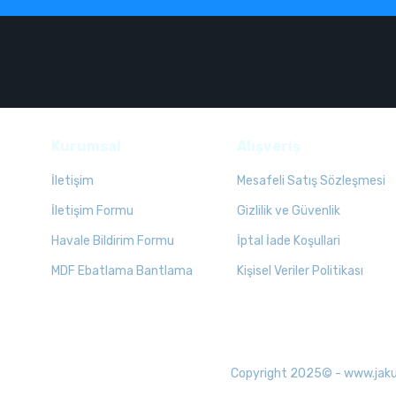
Kurumsal
Alışveriş
İletişim
Mesafeli Satış Sözleşmesi
İletişim Formu
Gizlilik ve Güvenlik
Havale Bildirim Formu
İptal İade Koşullari
MDF Ebatlama Bantlama
Kişisel Veriler Politikası
Copyright 2025© - www.jakuzid