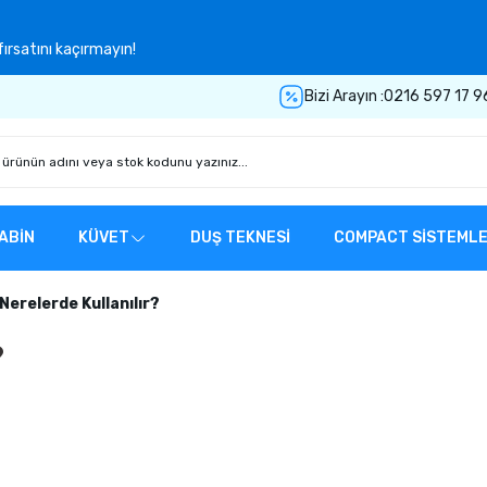
ırsatını kaçırmayın!
Bizi Arayın :
0216 597 17 9
ABİN
KÜVET
DUŞ TEKNESİ
COMPACT SİSTEML
Nerelerde Kullanılır?
?