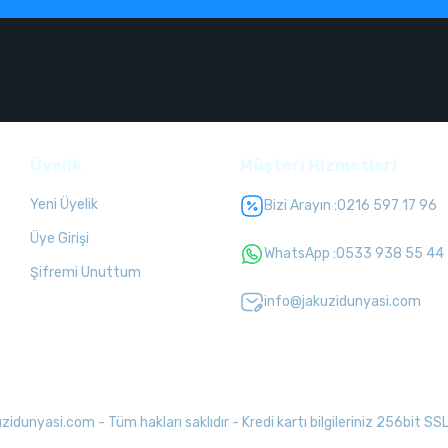
Üyelik
Müşteri Hizmetleri
Yeni Üyelik
Bizi Arayın :
0216 597 17 96
Üye Girişi
WhatsApp :
0533 938 55 44
Şifremi Unuttum
info@jakuzidunyasi.com
unyasi.com - Tüm hakları saklıdır - Kredi kartı bilgileriniz 256bit SSL 