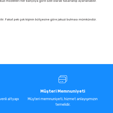
akuzi modelleri her banyoya göre özel olarak tasarlanıp ayarlanabilir.
ilir. Fakat pek çok kişinin bütçesine göre jakuzi bulması mümkündür.
Müşteri Memnuniyeti
enli altyapı
Müşteri memnuniyeti, hizmet anlayışımızın
temelidir.