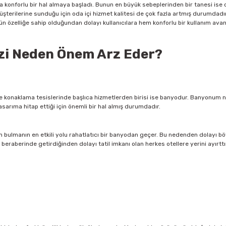
a konforlu bir hal almaya başladı. Bunun en büyük sebeplerinden bir tanesi ise o
müşterilerine sunduğu için oda içi hizmet kalitesi de çok fazla artmış durumdadır
ün özelliğe sahip olduğundan dolayı kullanıcılara hem konforlu bir kullanım ava
uzi Neden Önem Arz Eder?
 konaklama tesislerinde başlıca hizmetlerden birisi ise banyodur. Banyonum ne 
sarıma hitap ettiği için önemli bir hal almış durumdadır.
m bulmanın en etkili yolu rahatlatıcı bir banyodan geçer. Bu nedenden dolayı bö
ı beraberinde getirdiğinden dolayı tatil imkanı olan herkes otellere yerini ayırtt