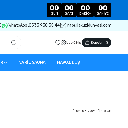
00
00
00
00
GÜN
SAAT
DAKIKA
SANIYE
6
WhatsApp :
0533 938 55 44
info@jakuzidunyasi.com
Üye Girişi
Sepetim
(
)
ER
VARİL SAUNA
HAVUZ DUŞ
02-07-2021
08:38