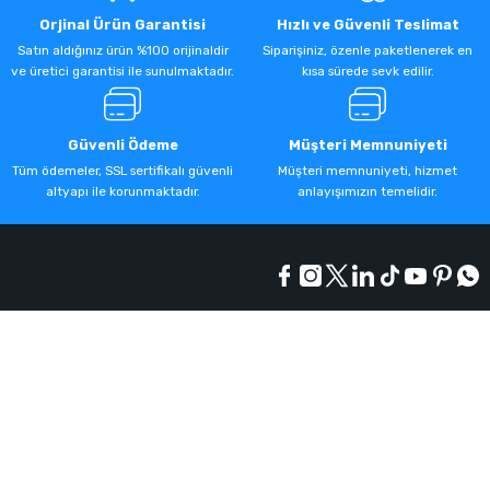
Orjinal Ürün Garantisi
Hızlı ve Güvenli Teslimat
Satın aldığınız ürün %100 orijinaldir
Siparişiniz, özenle paketlenerek en
ve üretici garantisi ile sunulmaktadır.
kısa sürede sevk edilir.
Güvenli Ödeme
Müşteri Memnuniyeti
Tüm ödemeler, SSL sertifikalı güvenli
Müşteri memnuniyeti, hizmet
altyapı ile korunmaktadır.
anlayışımızın temelidir.
Kurumsal
Alışveriş