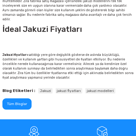
muhtemeldir. Zira fabrika satış mağazası içerisindeki jakuzi modellerini tek tek
inceleyerek size en uygun olanına karar vermenizde daha çok yardımcı olacaktır.
Aynı zamanda görevli olan kişiler size kullanım şeklini de göstererek bilgi sahibi
olmanızı sağlar. Bu nedenle fabrika satış mağazası daha avantajlı ve daha çok tercih
edilir.
İdeal Jakuzi Fiyatları
Jakuzi fiyatları
satıldığı yere göre değişiklik gösterse de aslında büyüklüğü,
özellikleri ve kullanım şartları gibi hususiyetleri de fiyatları etkiliyor. Bu nedenle
öncelikle nerede kullanacağınıza karar vermelisiniz. Ailecek ya da kendinize özel
olarak kullanım sunmayı da belirledikten sonra araştırmaya başlamak daha doğru
olacaktır. Zira tüm bu özellikler fiyatlarına etki ettiği için aklınızda belirledikten sonra
fiyat araştırması yapmanız yerinde olacaktır.
Blog Etiketleri :
Jakuzi
jakuzi fiyatları
jakuzi modelleri
Tüm Bloglar