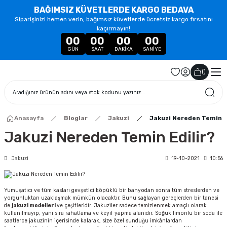
BAĞIMSIZ KÜVETLERDE KARGO BEDAVA
Siparişinizi hemen verin, bağımsız küvetlerde ücretsiz kargo fırsatını
kaçırmayın!
00
00
00
00
GÜN
SAAT
DAKIKA
SANIYE
(
)
Anasayfa
Bloglar
Jakuzi
Jakuzi Nereden Temin E
Jakuzi Nereden Temin Edilir?
Jakuzi
19-10-2021
10:56
Yumuşatıcı ve tüm kasları gevşetici köpüklü bir banyodan sonra tüm streslerden ve
yorgunluktan uzaklaşmak mümkün olacaktır. Bunu sağlayan gereçlerden bir tanesi
de
jakuzi
modelleri
ve çeşitleridir. Jakuziler sadece temizlenmek amaçlı olarak
kullanılmayıp, yanı sıra rahatlama ve keyif yapma alanıdır. Soğuk limonlu bir soda ile
saatlerce jakuzinin içerisinde kalarak, size özel sunduğu imkânlardan