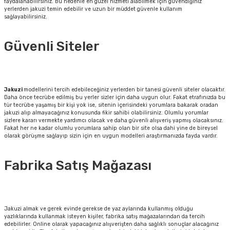
faydalanabilirsiniz. Bu nedenle en güzel hizmeti alabilmek için güvendiğiniz
yerlerden jakuzi temin edebilir ve uzun bir müddet güvenle kullanım
sağlayabilirsiniz.
Güvenli Siteler
Jakuzi
modellerini tercih edebileceğiniz yerlerden bir tanesi güvenli siteler olacaktır.
Daha önce tecrübe edilmiş bu yerler sizler için daha uygun olur. Fakat etrafınızda bu
tür tecrübe yaşamış bir kişi yok ise, sitenin içerisindeki yorumlara bakarak oradan
jakuzi alıp almayacağınız konusunda fikir sahibi olabilirsiniz. Olumlu yorumlar
sizlere kararı vermekte yardımcı olacak ve daha güvenli alışveriş yapmış olacaksınız.
Fakat her ne kadar olumlu yorumlara sahip olan bir site olsa dahi yine de bireysel
olarak görüşme sağlayıp sizin için en uygun modelleri araştırmanızda fayda vardır.
Fabrika Satış Mağazası
Jakuzi almak ve gerek evinde gerekse de yaz aylarında kullanmış olduğu
yazlıklarında kullanmak isteyen kişiler, fabrika satış mağazalarından da tercih
edebilirler. Online olarak yapacağınız alışverişten daha sağlıklı sonuçlar alacağınız