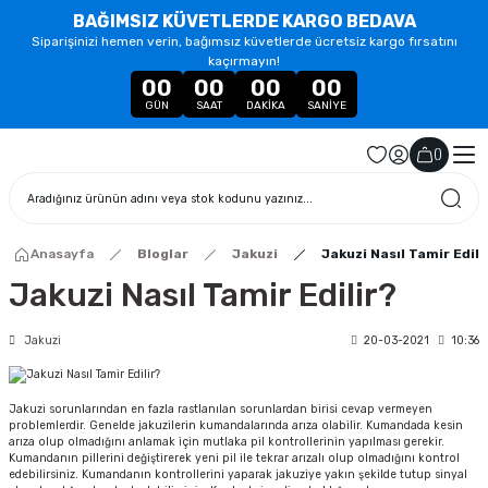
BAĞIMSIZ KÜVETLERDE KARGO BEDAVA
Siparişinizi hemen verin, bağımsız küvetlerde ücretsiz kargo fırsatını
kaçırmayın!
00
00
00
00
GÜN
SAAT
DAKIKA
SANIYE
(
)
Anasayfa
Bloglar
Jakuzi
Jakuzi Nasıl Tamir Edili
Jakuzi Nasıl Tamir Edilir?
Jakuzi
20-03-2021
10:36
Jakuzi sorunlarından en fazla rastlanılan sorunlardan birisi cevap vermeyen
problemlerdir. Genelde jakuzilerin kumandalarında arıza olabilir. Kumandada kesin
arıza olup olmadığını anlamak için mutlaka pil kontrollerinin yapılması gerekir.
Kumandanın pillerini değiştirerek yeni pil ile tekrar arızalı olup olmadığını kontrol
edebilirsiniz. Kumandanın kontrollerini yaparak jakuziye yakın şekilde tutup sinyal