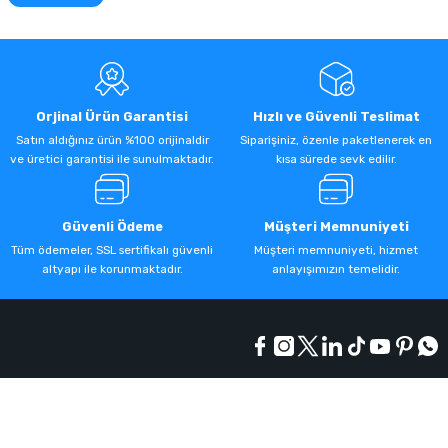
Orjinal Ürün Garantisi
Hızlı ve Güvenli Teslimat
Satın aldığınız ürün %100 orijinaldir
Siparişiniz, özenle paketlenerek en
ve üretici garantisi ile sunulmaktadır.
kısa sürede sevk edilir.
Güvenli Ödeme
Müşteri Memnuniyeti
Tüm ödemeler, SSL sertifikalı güvenli
Müşteri memnuniyeti, hizmet
altyapı ile korunmaktadır.
anlayışımızın temelidir.
Kurumsal