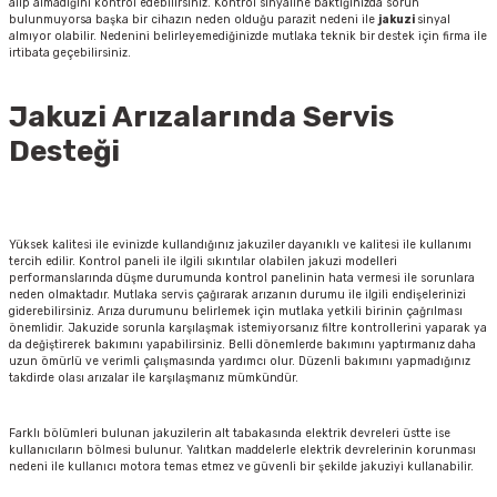
alıp almadığını kontrol edebilirsiniz. Kontrol sinyaline baktığınızda sorun
bulunmuyorsa başka bir cihazın neden olduğu parazit nedeni ile
jakuzi
sinyal
almıyor olabilir. Nedenini belirleyemediğinizde mutlaka teknik bir destek için firma ile
irtibata geçebilirsiniz.
Jakuzi Arızalarında Servis
Desteği
Yüksek kalitesi ile evinizde kullandığınız jakuziler dayanıklı ve kalitesi ile kullanımı
tercih edilir. Kontrol paneli ile ilgili sıkıntılar olabilen jakuzi modelleri
performanslarında düşme durumunda kontrol panelinin hata vermesi ile sorunlara
neden olmaktadır. Mutlaka servis çağırarak arızanın durumu ile ilgili endişelerinizi
giderebilirsiniz. Arıza durumunu belirlemek için mutlaka yetkili birinin çağrılması
önemlidir. Jakuzide sorunla karşılaşmak istemiyorsanız filtre kontrollerini yaparak ya
da değiştirerek bakımını yapabilirsiniz. Belli dönemlerde bakımını yaptırmanız daha
uzun ömürlü ve verimli çalışmasında yardımcı olur. Düzenli bakımını yapmadığınız
takdirde olası arızalar ile karşılaşmanız mümkündür.
Farklı bölümleri bulunan jakuzilerin alt tabakasında elektrik devreleri üstte ise
kullanıcıların bölmesi bulunur. Yalıtkan maddelerle elektrik devrelerinin korunması
nedeni ile kullanıcı motora temas etmez ve güvenli bir şekilde jakuziyi kullanabilir.