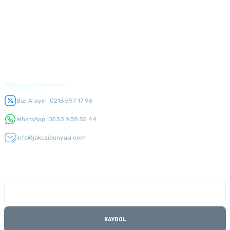
Alışveriş
Üyelik
Müşteri Hizmetleri
Bizi Arayın :
0216 597 17 96
WhatsApp :
0533 938 55 44
info@jakuzidunyasi.com
E-Bülten Listesi
Kampanyaları kaçırmayın
KAYDOL