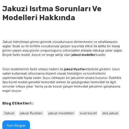
Jakuzi Isıtma Sorunları Ve
Modelleri Hakkında
Jakuzi hidroterapi görevi görerek vücudunuzun dinlenmesini ve rahatlamasını
sağlar. Sıcak su ile birlikte vücudunuza çarpan suyunda etkisi ile adeta bir masaj
görevi yapan araç günün yorgunluğunu üstünüzden atmada oldukça yarar sağlar.
Birçok farklı model, boyut ve renge sahip olan
jakuzi modelleri
vardır.
Ürün modellerinin farklı olması nedeni ile
jakuzi fiyatları
farklılık gösterir. Uzun
vadeli kullanmak istiyorsanız düzenli olarak temizliğini ve kontrollerini
yaptırmanızda fayda vardır. Suyu ısıtmayan bir jakuzinin arızası bulunur. Özellikle
Spa küvet modeli genelde termostat sistemi ile çalıştığından termostat ile ilgili
sorunlar ortaya çıkar.
Yanlış ya da bozuk çalışan termostat jakuzinin çalışmasına
engel oluyor.
Blog Etiketleri :
Jakuzi
jakuzi fiyatları
jakuzi modelleri
oval küvet
düz jakuzi
Tüm Bloglar