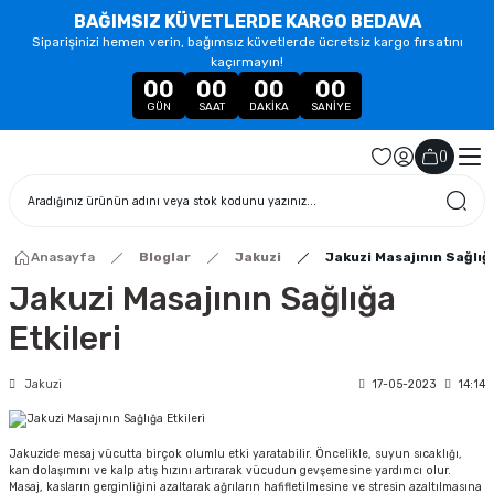
BAĞIMSIZ KÜVETLERDE KARGO BEDAVA
Siparişinizi hemen verin, bağımsız küvetlerde ücretsiz kargo fırsatını
kaçırmayın!
00
00
00
00
GÜN
SAAT
DAKIKA
SANIYE
(
)
Anasayfa
Bloglar
Jakuzi
Jakuzi Masajının Sağlığa
Jakuzi Masajının Sağlığa
Etkileri
Jakuzi
17-05-2023
14:14
Jakuzide mesaj vücutta birçok olumlu etki yaratabilir. Öncelikle, suyun sıcaklığı,
kan dolaşımını ve kalp atış hızını artırarak vücudun gevşemesine yardımcı olur.
Masaj, kasların gerginliğini azaltarak ağrıların hafifletilmesine ve stresin azaltılmasına