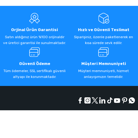
Orjinal Ürün Garantisi
Hızlı ve Güvenli Teslimat
Satın aldığınız ürün %100 orijinaldir
Siparişiniz, özenle paketlenerek en
ve üretici garantisi ile sunulmaktadır.
kısa sürede sevk edilir.
Güvenli Ödeme
Müşteri Memnuniyeti
Tüm ödemeler, SSL sertifikalı güvenli
Müşteri memnuniyeti, hizmet
altyapı ile korunmaktadır.
anlayışımızın temelidir.
Kurumsal