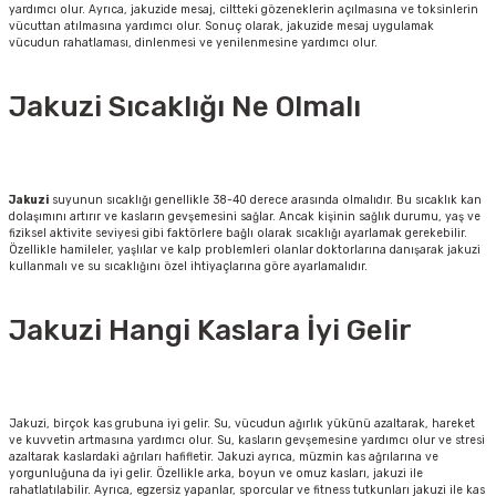
yardımcı olur. Ayrıca, jakuzide mesaj, ciltteki gözeneklerin açılmasına ve toksinlerin
vücuttan atılmasına yardımcı olur. Sonuç olarak, jakuzide mesaj uygulamak
vücudun rahatlaması, dinlenmesi ve yenilenmesine yardımcı olur.
Jakuzi Sıcaklığı Ne Olmalı
Jakuzi
suyunun sıcaklığı genellikle 38-40 derece arasında olmalıdır. Bu sıcaklık kan
dolaşımını artırır ve kasların gevşemesini sağlar. Ancak kişinin sağlık durumu, yaş ve
fiziksel aktivite seviyesi gibi faktörlere bağlı olarak sıcaklığı ayarlamak gerekebilir.
Özellikle hamileler, yaşlılar ve kalp problemleri olanlar doktorlarına danışarak jakuzi
kullanmalı ve su sıcaklığını özel ihtiyaçlarına göre ayarlamalıdır.
Jakuzi Hangi Kaslara İyi Gelir
Jakuzi, birçok kas grubuna iyi gelir. Su, vücudun ağırlık yükünü azaltarak, hareket
ve kuvvetin artmasına yardımcı olur. Su, kasların gevşemesine yardımcı olur ve stresi
azaltarak kaslardaki ağrıları hafifletir. Jakuzi ayrıca, müzmin kas ağrılarına ve
yorgunluğuna da iyi gelir. Özellikle arka, boyun ve omuz kasları, jakuzi ile
rahatlatılabilir. Ayrıca, egzersiz yapanlar, sporcular ve fitness tutkunları jakuzi ile kas