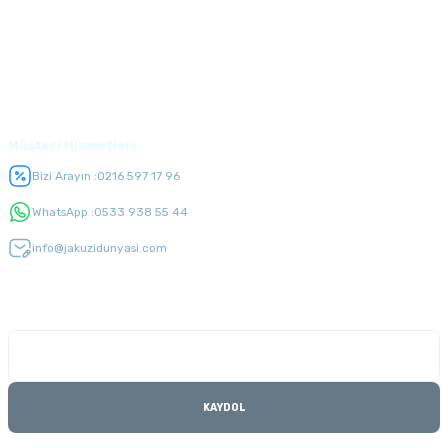
Alışveriş
Üyelik
Müşteri Hizmetleri
Bizi Arayın :
0216 597 17 96
WhatsApp :
0533 938 55 44
info@jakuzidunyasi.com
E-Bülten Listesi
Kampanyaları kaçırmayın
KAYDOL