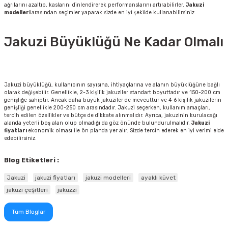
ağrılarını azaltıp, kaslarını dinlendirerek performanslarını artırabilirler.
Jakuzi
modelleri
arasından seçimler yaparak sizde en iyi şekilde kullanabilirsiniz.
Jakuzi Büyüklüğü Ne Kadar Olmalı
Jakuzi büyüklüğü, kullanıcının sayısına, ihtiyaçlarına ve alanın büyüklüğüne bağlı
olarak değişebilir. Genellikle, 2-3 kişilik jakuziler standart boyuttadır ve 150-200 cm
genişliğe sahiptir. Ancak daha büyük jakuziler de mevcuttur ve 4-6 kişilik jakuzilerin
genişliği genellikle 200-250 cm arasındadır. Jakuzi seçerken, kullanım amaçları,
tercih edilen özellikler ve bütçe de dikkate alınmalıdır. Ayrıca, jakuzinin kurulacağı
alanda yeterli boş alan olup olmadığı da göz önünde bulundurulmalıdır.
Jakuzi
fiyatları
ekonomik olması ile ön planda yer alır. Sizde tercih ederek en iyi verimi elde
edebilirsiniz.
Blog Etiketleri :
Jakuzi
jakuzi fiyatları
jakuzi modelleri
ayaklı küvet
jakuzi çeşitleri
jakuzzi
Tüm Bloglar