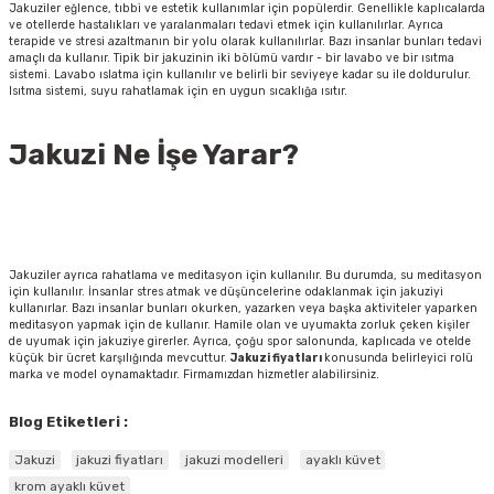
Jakuziler eğlence, tıbbi ve estetik kullanımlar için popülerdir. Genellikle kaplıcalarda
ve otellerde hastalıkları ve yaralanmaları tedavi etmek için kullanılırlar. Ayrıca
terapide ve stresi azaltmanın bir yolu olarak kullanılırlar. Bazı insanlar bunları tedavi
amaçlı da kullanır. Tipik bir jakuzinin iki bölümü vardır - bir lavabo ve bir ısıtma
sistemi. Lavabo ıslatma için kullanılır ve belirli bir seviyeye kadar su ile doldurulur.
Isıtma sistemi, suyu rahatlamak için en uygun sıcaklığa ısıtır.
Jakuzi Ne İşe Yarar?
Jakuziler ayrıca rahatlama ve meditasyon için kullanılır. Bu durumda, su meditasyon
için kullanılır. İnsanlar stres atmak ve düşüncelerine odaklanmak için jakuziyi
kullanırlar. Bazı insanlar bunları okurken, yazarken veya başka aktiviteler yaparken
meditasyon yapmak için de kullanır. Hamile olan ve uyumakta zorluk çeken kişiler
de uyumak için jakuziye girerler. Ayrıca, çoğu spor salonunda, kaplıcada ve otelde
küçük bir ücret karşılığında mevcuttur.
Jakuzi fiyatları
konusunda belirleyici rolü
marka ve model oynamaktadır. Firmamızdan hizmetler alabilirsiniz.
Blog Etiketleri :
Jakuzi
jakuzi fiyatları
jakuzi modelleri
ayaklı küvet
krom ayaklı küvet