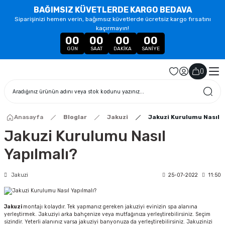
BAĞIMSIZ KÜVETLERDE KARGO BEDAVA
Siparişinizi hemen verin, bağımsız küvetlerde ücretsiz kargo fırsatını
kaçırmayın!
00
00
00
00
GÜN
SAAT
DAKIKA
SANIYE
(
)
Anasayfa
Bloglar
Jakuzi
Jakuzi Kurulumu Nasıl Y
Jakuzi Kurulumu Nasıl
Yapılmalı?
Jakuzi
25-07-2022
11:50
Jakuzi
montajı kolaydır. Tek yapmanız gereken jakuziyi evinizin spa alanına
yerleştirmek. Jakuziyi arka bahçenize veya mutfağınıza yerleştirebilirsiniz. Seçim
sizindir. Yeterli alanınız varsa jakuziyi banyonuza da yerleştirebilirsiniz. Jakuzinizi