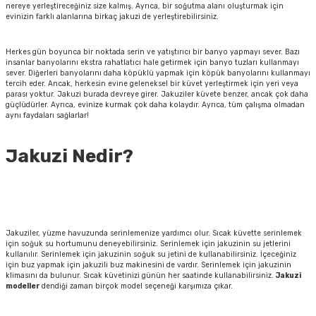
nereye yerleştireceğiniz size kalmış. Ayrıca, bir soğutma alanı oluşturmak için
evinizin farklı alanlarına birkaç jakuzi de yerleştirebilirsiniz.
Herkes gün boyunca bir noktada serin ve yatıştırıcı bir banyo yapmayı sever. Bazı
insanlar banyolarını ekstra rahatlatıcı hale getirmek için banyo tuzları kullanmayı
sever. Diğerleri banyolarını daha köpüklü yapmak için köpük banyolarını kullanmayı
tercih eder. Ancak, herkesin evine geleneksel bir küvet yerleştirmek için yeri veya
parası yoktur. Jakuzi burada devreye girer. Jakuziler küvete benzer, ancak çok daha
güçlüdürler. Ayrıca, evinize kurmak çok daha kolaydır. Ayrıca, tüm çalışma olmadan
aynı faydaları sağlarlar!
Jakuzi Nedir?
Jakuziler, yüzme havuzunda serinlemenize yardımcı olur. Sıcak küvette serinlemek
için soğuk su hortumunu deneyebilirsiniz. Serinlemek için jakuzinin su jetlerini
kullanılır. Serinlemek için jakuzinin soğuk su jetini de kullanabilirsiniz. İçeceğiniz
için buz yapmak için jakuzili buz makinesini de vardır. Serinlemek için jakuzinin
klimasını da bulunur. Sıcak küvetinizi günün her saatinde kullanabilirsiniz.
Jakuzi
modeller
dendiği zaman birçok model seçeneği karşımıza çıkar.