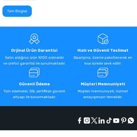
Tüm Bloglar
Orjinal Ürün Garantisi
Hızlı ve Güvenli Teslimat
Satın aldığınız ürün %100 orijinaldir
Siparişiniz, özenle paketlenerek en
ve üretici garantisi ile sunulmaktadır.
kısa sürede sevk edilir.
Güvenli Ödeme
Müşteri Memnuniyeti
Tüm ödemeler, SSL sertifikalı güvenli
Müşteri memnuniyeti, hizmet
altyapı ile korunmaktadır.
anlayışımızın temelidir.