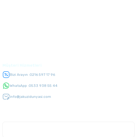
Kurumsal
Alışveriş
Üyelik
Müşteri Hizmetleri
Bizi Arayın :
0216 597 17 96
WhatsApp :
0533 938 55 44
info@jakuzidunyasi.com
E-Bülten Listesi
Kampanyaları kaçırmayın