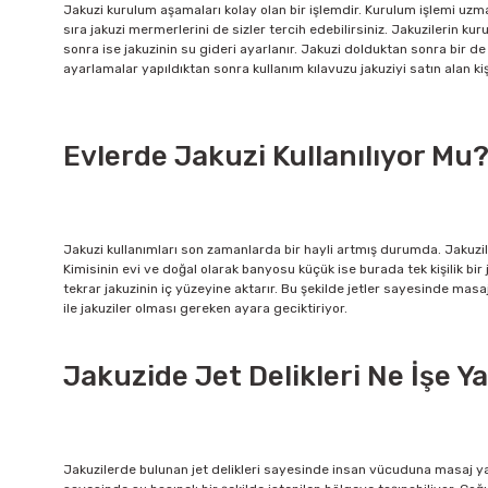
Jakuzi kurulum aşamaları kolay olan bir işlemdir. Kurulum işlemi uzma
sıra jakuzi mermerlerini de sizler tercih edebilirsiniz. Jakuzilerin k
sonra ise jakuzinin su gideri ayarlanır. Jakuzi dolduktan sonra bir de b
ayarlamalar yapıldıktan sonra kullanım kılavuzu jakuziyi satın alan ki
Evlerde Jakuzi Kullanılıyor Mu
Jakuzi kullanımları son zamanlarda bir hayli artmış durumda. Jakuziler g
Kimisinin evi ve doğal olarak banyosu küçük ise burada tek kişilik bir 
tekrar jakuzinin iç yüzeyine aktarır. Bu şekilde jetler sayesinde masaj
ile jakuziler olması gereken ayara geciktiriyor.
Jakuzide Jet Delikleri Ne İşe Y
Jakuzilerde bulunan jet delikleri sayesinde insan vücuduna masaj yap