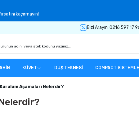
ırsatını kaçırmayın!
Bizi Arayın :
0216 597 17 9
ABİN
KÜVET
DUŞ TEKNESİ
COMPACT SİSTEML
 Kurulum Aşamaları Nelerdir?
Nelerdir?