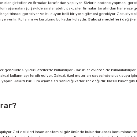
n olan şirketler ve firmalar tarafından yapılıyor. Sizlerin sadece yapması gerek
urulum aşamaları şu şekilde sıralanabilir; Jakuziler firmalar tarafından hanenize 
oşaltılması gerekiyor ve bu suyun belli bir yere gitmesi gerekiyor. Jakuziye bir g
şiye verilir. Kullanım ve kurulumu bu kadar kolaydır.
Jakuzi modelleri
değişken
?
enellikle 5 yıldızlı otellerde kullanılıyor. Jakuziler evlerde de kullanılabiliyor
jakuzi kullanmayı tercih ediyor. Jakuzi, özel motorları sayesinde sıcak suyu içine
 yapılır. Jakuzi kurulum aşamaları sanıldığı kadar zor değildir. Klasik küvet gib
arar?
ılıyor. Jet delikleri insan anatomisi göz önünde bulundurularak konumlandırılmı