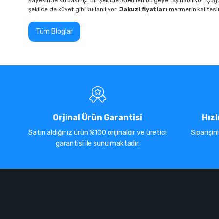
sayesinde su basınçlı bir şekilde istenilen bölgeye taşınabiliyor. Çoğun
şekilde de küvet gibi kullanılıyor.
Jakuzi fiyatları
mermerin kalitesin
Tüm Bloglar
Orjinal Ürün Garantisi
Hızl
Satın aldığınız ürün %100 orijinaldir ve üretici
Siparişin
garantisi ile sunulmaktadır.