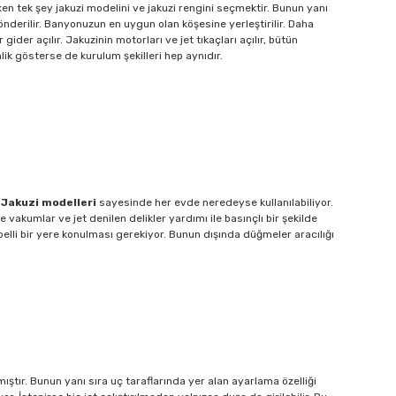
en tek şey jakuzi modelini ve jakuzi rengini seçmektir. Bunun yanı
gönderilir. Banyonuzun en uygun olan köşesine yerleştirilir. Daha
ider açılır. Jakuzinin motorları ve jet tıkaçları açılır, bütün
lik gösterse de kurulum şekilleri hep aynıdır.
.
Jakuzi modelleri
sayesinde her evde neredeyse kullanılabiliyor.
 vakumlar ve jet denilen delikler yardımı ile basınçlı bir şekilde
i belli bir yere konulması gerekiyor. Bunun dışında düğmeler aracılığı
ştır. Bunun yanı sıra uç taraflarında yer alan ayarlama özelliği