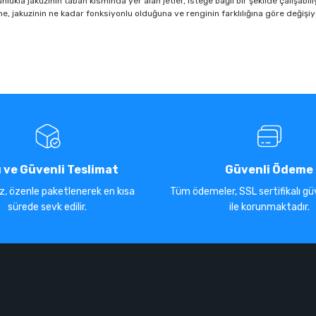
lukla jakuzinin taban kısmında yer alan jetler, isteğe bağlı bir şekilde çalışabiliy
e, jakuzinin ne kadar fonksiyonlu olduğuna ve renginin farklılığına göre değişiyor
ı ve Güvenli Teslimat
Güvenli Ödeme
iz, özenle paketlenerek en kısa
Tüm ödemeler, SSL sertifikalı güv
sürede sevk edilir.
ile korunmaktadır.