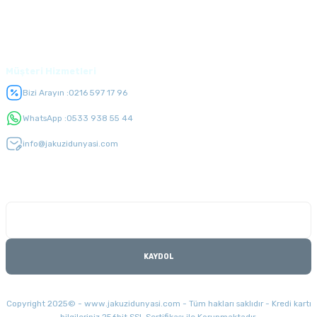
Üyelik
Müşteri Hizmetleri
Bizi Arayın :
0216 597 17 96
WhatsApp :
0533 938 55 44
info@jakuzidunyasi.com
E-Bülten Listesi
Kampanyaları kaçırmayın
KAYDOL
Copyright 2025© - www.jakuzidunyasi.com - Tüm hakları saklıdır - Kredi kartı