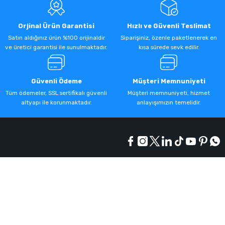
Orjinal Ürün Garantisi
Hızlı ve Güvenli Teslimat
Satın aldığınız ürün %100 orijinaldir
Siparişiniz, özenle paketlenerek en
ve üretici garantisi ile sunulmaktadır.
kısa sürede sevk edilir.
Güvenli Ödeme
Müşteri Memnuniyeti
Tüm ödemeler, SSL sertifikalı güvenli
Müşteri memnuniyeti, hizmet
altyapı ile korunmaktadır.
anlayışımızın temelidir.
Kurumsal
Alışveriş