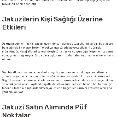
eden bu ürünler standartların ötesinde ürünlerdir ve özellikle kişi sağlığı açısından
büyük bir öneme sahiptir.
Jakuzilerin Kişi Sağlığı Üzerine
Etkileri
Jakuzi
modellerinin kişi sağlığı üzerinde son derece güzel etkileri vardır. Bu etkilere
bakıldığında ilk olarak bedeni oldukça kısa sürede gevşetebildiğini görmek
mümkündür. Masaj etkileri sayesinde günün stres ve yorgunluğu ile gerilen kasların
yumuşaması sağlanıyor. Bu da gece uykularının daha rahat uyunabilmesine yardımcı
oluyor.
Tüm bu etkilerin yanında metabolizmayı hızlandıran ve kan dolaşımının düzene
girmesine yardımcı olan jakuziler zayıflama konusunda da oldukça etkili ürünlerdir.
Sağlıklı yaşamın en önemli etkilerini sunan bu ürünlerde model ve renk seçenekleri
de oldukça fazladır. Ulaşılabilir fiyatlarda satışa sunulması ve hemen her banyo için
farklı bir tasarım oluşturulabilmesi jakuzilerin beğenilen ürünler arasında olmasına
yardımcı oluyor.
Jakuzi Satın Alımında Püf
Noktalar