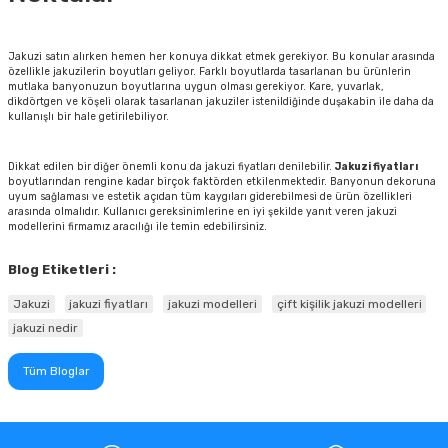
Jakuzi satın alırken hemen her konuya dikkat etmek gerekiyor. Bu konular arasında
özellikle jakuzilerin boyutları geliyor. Farklı boyutlarda tasarlanan bu ürünlerin
mutlaka banyonuzun boyutlarına uygun olması gerekiyor. Kare, yuvarlak,
dikdörtgen ve köşeli olarak tasarlanan jakuziler istenildiğinde duşakabin ile daha da
kullanışlı bir hale getirilebiliyor.
Dikkat edilen bir diğer önemli konu da jakuzi fiyatları denilebilir.
Jakuzi fiyatları
boyutlarından rengine kadar birçok faktörden etkilenmektedir. Banyonun dekoruna
uyum sağlaması ve estetik açıdan tüm kaygıları giderebilmesi de ürün özellikleri
arasında olmalıdır. Kullanıcı gereksinimlerine en iyi şekilde yanıt veren jakuzi
modellerini firmamız aracılığı ile temin edebilirsiniz.
Blog Etiketleri :
Jakuzi
jakuzi fiyatları
jakuzi modelleri
çift kişilik jakuzi modelleri
jakuzi nedir
Tüm Bloglar