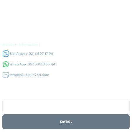
Alışveriş
Üyelik
Müşteri Hizmetleri
Bizi Arayın :
0216 597 17 96
WhatsApp :
0533 938 55 44
info@jakuzidunyasi.com
E-Bülten Listesi
Kampanyaları kaçırmayın
KAYDOL