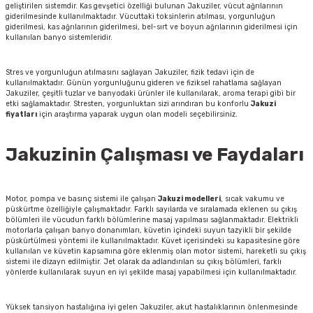
geliştirilen sistemdir. Kas gevşetici özelliği bulunan Jakuziler, vücut ağrılarının
giderilmesinde kullanılmaktadır. Vücuttaki toksinlerin atılması, yorgunluğun
giderilmesi, kas ağrılarının giderilmesi, bel-sırt ve boyun ağrılarının giderilmesi için
kullanılan banyo sistemleridir.
Stres ve yorgunluğun atılmasını sağlayan Jakuziler, fizik tedavi için de
kullanılmaktadır. Günün yorgunluğunu gideren ve fiziksel rahatlama sağlayan
Jakuziler, çeşitli tuzlar ve banyodaki ürünler ile kullanılarak, aroma terapi gibi bir
etki sağlamaktadır. Stresten, yorgunluktan sizi arındıran bu konforlu
Jakuzi
fiyatları
için araştırma yaparak uygun olan modeli seçebilirsiniz.
Jakuzinin Çalışması ve Faydaları
Motor, pompa ve basınç sistemi ile çalışan
Jakuzi modelleri
, sıcak vakumu ve
püskürtme özelliğiyle çalışmaktadır. Farklı sayılarda ve sıralamada eklenen su çıkış
bölümleri ile vücudun farklı bölümlerine masaj yapılması sağlanmaktadır. Elektrikli
motorlarla çalışan banyo donanımları, küvetin içindeki suyun tazyikli bir şekilde
püskürtülmesi yöntemi ile kullanılmaktadır. Küvet içerisindeki su kapasitesine göre
kullanılan ve küvetin kapsamına göre eklenmiş olan motor sistemi, hareketli su çıkış
sistemi ile dizayn edilmiştir. Jet olarak da adlandırılan su çıkış bölümleri, farklı
yönlerde kullanılarak suyun en iyi şekilde masaj yapabilmesi için kullanılmaktadır.
Yüksek tansiyon hastalığına iyi gelen Jakuziler, akut hastalıklarının önlenmesinde