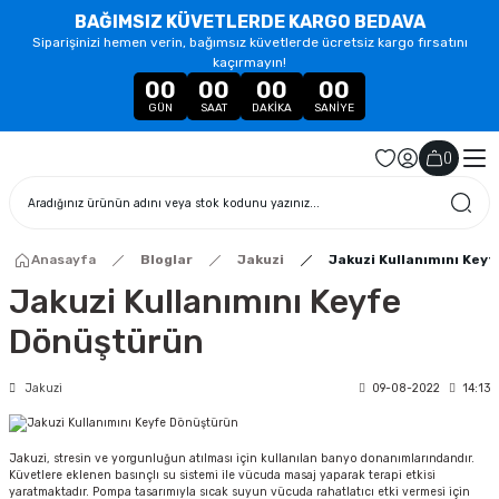
BAĞIMSIZ KÜVETLERDE KARGO BEDAVA
Siparişinizi hemen verin, bağımsız küvetlerde ücretsiz kargo fırsatını
kaçırmayın!
00
00
00
00
GÜN
SAAT
DAKIKA
SANIYE
(
)
Anasayfa
Bloglar
Jakuzi
Jakuzi Kullanımını Key
Jakuzi Kullanımını Keyfe
Dönüştürün
Jakuzi
09-08-2022
14:13
Jakuzi, stresin ve yorgunluğun atılması için kullanılan banyo donanımlarındandır.
Küvetlere eklenen basınçlı su sistemi ile vücuda masaj yaparak terapi etkisi
yaratmaktadır. Pompa tasarımıyla sıcak suyun vücuda rahatlatıcı etki vermesi için