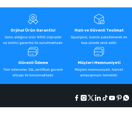
Orjinal Ürün Garantisi
Hızlı ve Güvenli Teslimat
Satın aldığınız ürün %100 orijinaldir
Siparişiniz, özenle paketlenerek en
ve üretici garantisi ile sunulmaktadır.
kısa sürede sevk edilir.
Güvenli Ödeme
Müşteri Memnuniyeti
Tüm ödemeler, SSL sertifikalı güvenli
Müşteri memnuniyeti, hizmet
altyapı ile korunmaktadır.
anlayışımızın temelidir.
Kurumsal