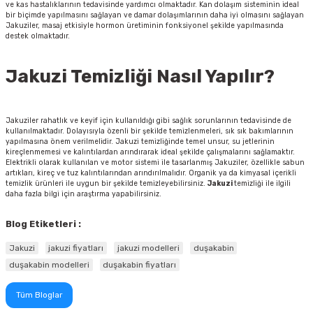
ve kas hastalıklarının tedavisinde yardımcı olmaktadır. Kan dolaşım sisteminin ideal
bir biçimde yapılmasını sağlayan ve damar dolaşımlarının daha iyi olmasını sağlayan
Jakuziler, masaj etkisiyle hormon üretiminin fonksiyonel şekilde yapılmasında
destek olmaktadır.
Jakuzi Temizliği Nasıl Yapılır?
Jakuziler rahatlık ve keyif için kullanıldığı gibi sağlık sorunlarının tedavisinde de
kullanılmaktadır. Dolayısıyla özenli bir şekilde temizlenmeleri, sık sık bakımlarının
yapılmasına önem verilmelidir. Jakuzi temizliğinde temel unsur, su jetlerinin
kireçlenmemesi ve kalıntılardan arındırarak ideal şekilde çalışmalarını sağlamaktır.
Elektrikli olarak kullanılan ve motor sistemi ile tasarlanmış Jakuziler, özellikle sabun
artıkları, kireç ve tuz kalıntılarından arındırılmalıdır. Organik ya da kimyasal içerikli
temizlik ürünleri ile uygun bir şekilde temizleyebilirsiniz.
Jakuzi
temizliği ile ilgili
daha fazla bilgi için araştırma yapabilirsiniz.
Blog Etiketleri :
Jakuzi
jakuzi fiyatları
jakuzi modelleri
duşakabin
duşakabin modelleri
duşakabin fiyatları
Tüm Bloglar