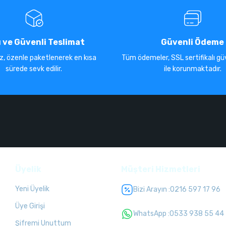
ı ve Güvenli Teslimat
Güvenli Ödeme
iz, özenle paketlenerek en kısa
Tüm ödemeler, SSL sertifikalı güv
sürede sevk edilir.
ile korunmaktadır.
Üyelik
Müşteri Hizmetleri
Yeni Üyelik
Bizi Arayın :
0216 597 17 96
Üye Girişi
WhatsApp :
0533 938 55 44
Şifremi Unuttum