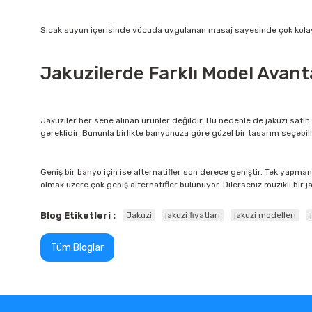
Sıcak suyun içerisinde vücuda uygulanan masaj sayesinde çok kolay 
Jakuzilerde Farklı Model Avanta
Jakuziler her sene alınan ürünler değildir. Bu nedenle de jakuzi sat
gereklidir. Bununla birlikte banyonuza göre güzel bir tasarım seçebilir
Geniş bir banyo için ise alternatifler son derece geniştir. Tek yapm
olmak üzere çok geniş alternatifler bulunuyor. Dilerseniz müzikli bir j
Blog Etiketleri :
Jakuzi
jakuzi fiyatları
jakuzi modelleri
Tüm Bloglar