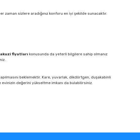
r zaman sizlere aradığınız konforu en iyi şekilde sunacaktır.
jakuzi fiyatları
konusunda da yeterli bilgilere sahip olmanız
niz.
apılmasını beklemektir. Kare, yuvarlak, dikdörtgen, duşakabinli
e evinizin değerini yükseltme imkanı da bulabilirsiniz.