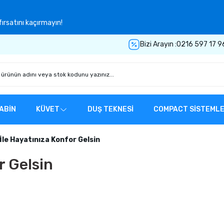
ırsatını kaçırmayın!
Bizi Arayın :
0216 597 17 9
ABİN
KÜVET
DUŞ TEKNESİ
COMPACT SİSTEML
İle Hayatınıza Konfor Gelsin
r Gelsin