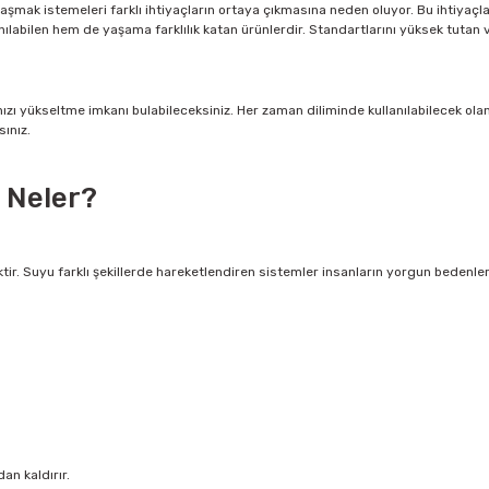
laşmak istemeleri farklı ihtiyaçların ortaya çıkmasına neden oluyor. Bu ihtiyaçl
nılabilen hem de yaşama farklılık katan ürünlerdir. Standartlarını yüksek tutan v
rınızı yükseltme imkanı bulabileceksiniz. Her zaman diliminde kullanılabilecek ol
ınız.
ı Neler?
liktir. Suyu farklı şekillerde hareketlendiren sistemler insanların yorgun bedenle
n kaldırır.