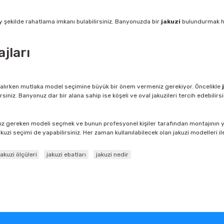
şekilde rahatlama imkanı bulabilirsiniz. Banyonuzda bir
jakuzi
bulundurmak he
jları
ın alırken mutlaka model seçimine büyük bir önem vermeniz gerekiyor. Öncelikle
siniz. Banyonuz dar bir alana sahip ise köşeli ve oval jakuzileri tercih edebilirsi
anız gereken modeli seçmek ve bunun profesyonel kişiler tarafından montajının y
akuzi seçimi de yapabilirsiniz. Her zaman kullanılabilecek olan jakuzi modelleri il
jakuzi ölçüleri
jakuzi ebatları
jakuzi nedir