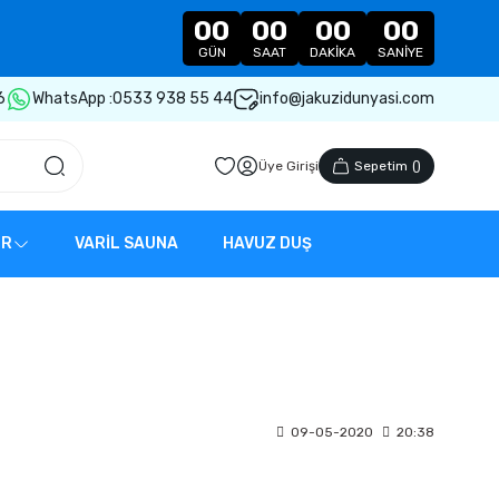
00
00
00
00
GÜN
SAAT
DAKIKA
SANIYE
6
WhatsApp :
0533 938 55 44
info@jakuzidunyasi.com
Üye Girişi
Sepetim
(
)
ER
VARİL SAUNA
HAVUZ DUŞ
09-05-2020
20:38