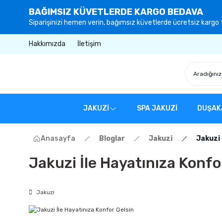
BAĞIMSIZ KÜVETLERDE KARGO BEDAVA
Siparişinizi hemen verin, bağımsız küvetlerde ücretsiz kargo f
Hakkımızda
İletişim
JAKUZİ
SPA JAKUZİ
DUŞAK
Anasayfa
Bloglar
Jakuzi
Jakuzi 
Jakuzi İle Hayatınıza Konfo
Jakuzi