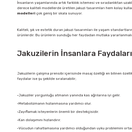
İnsanların yaşamlarında artık farklılık istemesi ve sıradanlıktan uzak
derece kaliteli modellerde üretilen jakuzi tasarımları hem kolay kulla
modelleri
çok geniş bir skala sunuyor.
Kaliteli, şık ve estetik duran jakuzi tasarımları ile yaşam standartla
ürünlerdir. Bu ürünlerin sunduğu her faydadan mutlaka yararlanmalıs
Jakuzilerin İnsanlara Faydalar
Jakuzilerin çalışma prensibi içerisinde masaj özelliği en bilinen özel
faydalar ise şu şekilde sıralanabilir;
·Jakuziler yorgunluğu atmanın yanında kas ağrılarına iyi gelir.
·Metabolizmanın hızlanmasına yardımcı olur.
·Zayıflamak isteyenlerin önemli bir destekçisidir.
·Kan dolaşımını hızlandırır.
·Vücudun rahatlamasına yardımcı olduğundan uyku problemini ortada