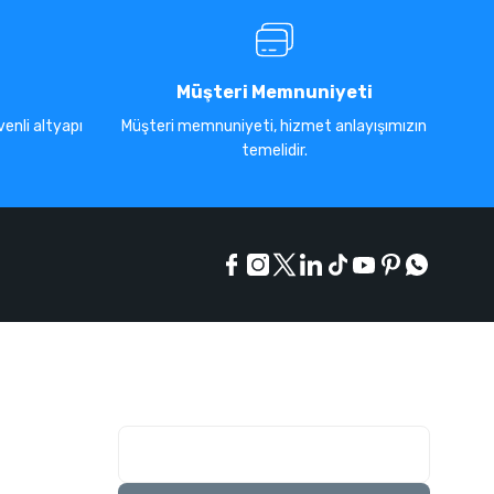
Müşteri Memnuniyeti
enli altyapı
Müşteri memnuniyeti, hizmet anlayışımızın
temelidir.
E-Bülten Listesi
Kampanyaları kaçırmayın