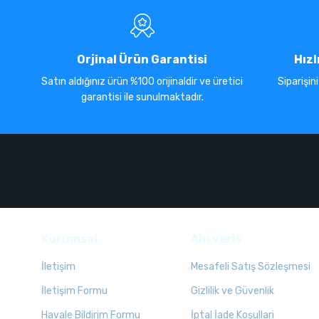
Orjinal Ürün Garantisi
Hızl
Satın aldığınız ürün %100 orijinaldir ve üretici
Siparişin
garantisi ile sunulmaktadır.
Kurumsal
Alışveriş
İletişim
Mesafeli Satış Sözleşmesi
İletişim Formu
Gizlilik ve Güvenlik
Havale Bildirim Formu
İptal İade Koşullari