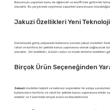
Banyonuzu yaparken bunu da eğlenceli ve keyifli hale getirmek tama
olacaktır. Bu çerçevede seçiminizi yaparken banyonuzun büyüklüğün
Jakuzi Özellikleri Yeni Teknoloj
Günümüzde geniş yelpazede kullanıma sunulan jakuzi modelleri fonksiyo
rahat ve konforlu bir şekilde banyo yapmasına olanak sağlayacak özel
olacaktır. Jet özellikleri, ürünün radyo ve müzik dinleme özellikleri gib
Birçok Ürün Seçeneğinden Yara
Jakuzi
modelleri kabinli ve kabinsiz seçenekler ile satışa sunulurke
kullanıcıların konforlu ve rahat bir şekilde banyo yapmasına imkân sun
edebilir ve 1 üzerinden birçok ürünü inceleyebilirsiniz.