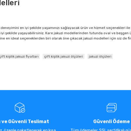
lleri
 deneyimini en iyi şekilde yaşamınızı sağlayacak ürün ve hizmet seçenekleri ile
yi şekilde yaşayabilirsiniz. Kare jakuzi modellerinden tutunda oval ve beşgen 
e en ideal seçeneklerden biri olarak öne çıkacak jakuzi modelleri için siz de fi
çift kişilik jakuzi fiyatları
çift kişilik jakuzi ölçüleri
jakuzi ölçüleri
ı ve Güvenli Teslimat
Güvenli Ödeme
iz, özenle paketlenerek en kısa
Tüm ödemeler, SSL sertifikalı güv