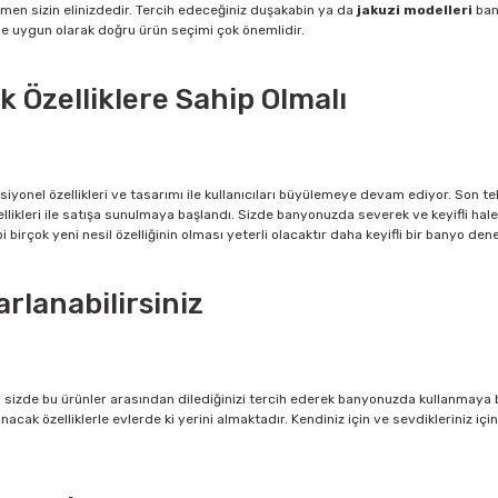
men sizin elinizdedir. Tercih edeceğiniz duşakabin ya da
jakuzi modelleri
ban
e uygun olarak doğru ürün seçimi çok önemlidir.
ik Özelliklere Sahip Olmalı
nel özellikleri ve tasarımı ile kullanıcıları büyülemeye devam ediyor. Son tekn
likleri ile satışa sunulmaya başlandı. Sizde banyonuzda severek ve keyifli hale
i birçok yeni nesil özelliğinin olması yeterli olacaktır daha keyifli bir banyo dene
rlanabilirsiniz
n sizde bu ürünler arasından dilediğinizi tercih ederek banyonuzda kullanmaya b
acak özelliklerle evlerde ki yerini almaktadır. Kendiniz için ve sevdikleriniz içi