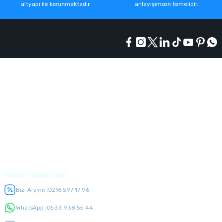
altyapı ile korunmaktadır.
anlayışımızın temelidir.
Kurumsal
Alışveriş
Üyelik
Müşteri Hizmetleri
Bizi Arayın :
0216 597 17 96
WhatsApp :
0533 938 55 44