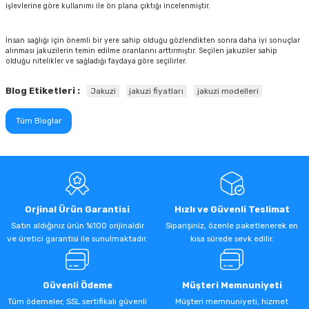
işlevlerine göre kullanımı ile ön plana çıktığı incelenmiştir.
İnsan sağlığı için önemli bir yere sahip olduğu gözlendikten sonra daha iyi sonuçlar
alınması jakuzilerin temin edilme oranlarını arttırmıştır. Seçilen jakuziler sahip
olduğu nitelikler ve sağladığı faydaya göre seçilirler.
Blog Etiketleri :
Jakuzi
jakuzi fiyatları
jakuzi modelleri
Tüm Bloglar
Orjinal Ürün Garantisi
Hızlı ve Güvenli Teslimat
Satın aldığınız ürün %100 orijinaldir
Siparişiniz, özenle paketlenerek en
ve üretici garantisi ile sunulmaktadır.
kısa sürede sevk edilir.
Güvenli Ödeme
Müşteri Memnuniyeti
Tüm ödemeler, SSL sertifikalı güvenli
Müşteri memnuniyeti, hizmet