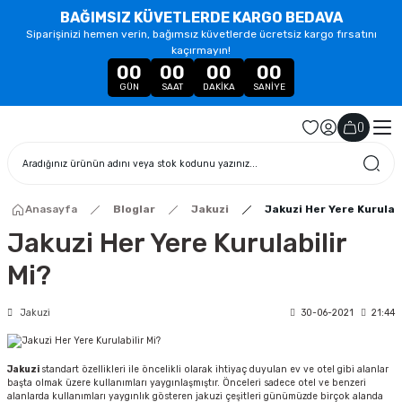
BAĞIMSIZ KÜVETLERDE KARGO BEDAVA
Siparişinizi hemen verin, bağımsız küvetlerde ücretsiz kargo fırsatını
kaçırmayın!
00
00
00
00
GÜN
SAAT
DAKIKA
SANIYE
(
)
Anasayfa
Bloglar
Jakuzi
Jakuzi Her Yere Kurulabi
Jakuzi Her Yere Kurulabilir
Mi?
Jakuzi
30-06-2021
21:44
Jakuzi
standart özellikleri ile öncelikli olarak ihtiyaç duyulan ev ve otel gibi alanlar
başta olmak üzere kullanımları yaygınlaşmıştır. Önceleri sadece otel ve benzeri
alanlarda kullanımları yaygınlık gösteren jakuzi çeşitleri günümüzde birçok alanda