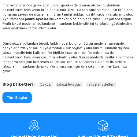
İnternet sitelerinde gerek ebat olarak gerekse de tasarım olarak müşterilerin
beklentilerini karşılayan ürünler bulunur. Özellikle son zamanlarda bu tür ürünlerin
kullanımı sayesinde müşterilerin ürün temini noktasında ihtiyaçları karşılanmış olur.
Aynı zamanda
jakuzi fiyatları
da karar verirken ön plana çıkar. Bu aşamada uygun
fiyatlı jakuzi modelleri kullanılarak insanların beklentilerini karşılayan çözümlerden
yararlanabilmek temin edilmiş olur.
Günümüzde kullanılan birçok farklı model bulunur. Bu tür modeller sayesinde
banyolarınızda yer sorunu yaşamadan şıklık sağlamış olursunuz. Bunların dışında
jakuzi modellerinin kullanımı ile birlikte insanların konfor anlamında da
beklentilerini karşılayan çözümler edinilmiş olur. Son zamanlarda özellikle konfor ve
rahatlama amaçları için tercih edilen söz konusu ürünlerin kullanımı ile birlikte
jakuzilerin insanların daha konforlu yaşaması için öne çıkan nitelikleri karşımıza
çıkar.
Blog Etiketleri :
Jakuzi
jakuzi fiyatları
jakuzi modelleri
Tüm Bloglar
Orjinal Ürün Garantisi
Hızlı ve Güvenli Teslimat