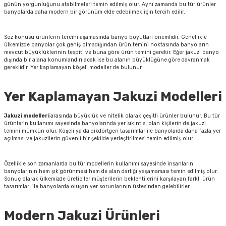
günün yorgunluğunu atabilmeleri temin edilmiş olur. Aynı zamanda bu tür ürünler
banyolarda daha modern bir görünüm elde edebilmek için tercih edilir.
Söz konusu ürünlerin tercihi aşamasında banyo boyutları önemlidir. Genellikle
ülkemizde banyolar çok geniş olmadığından ürün temini noktasında banyoların
mevcut büyüklüklerinin tespiti ve buna göre ürün temini gerekir. Eğer jakuzi banyo
dışında bir alana konumlandırılacak ise bu alanın büyüklüğüne göre davranmak
gereklidir. Yer kaplamayan köşeli modeller de bulunur.
Yer Kaplamayan Jakuzi Modelleri
Jakuzi modelleri
arasında büyüklük ve nitelik olarak çeşitli ürünler bulunur. Bu tür
ürünlerin kullanımı sayesinde banyolarında yer sıkıntısı olan kişilerin de jakuzi
temini mümkün olur. Köşeli ya da dikdörtgen tasarımlar ile banyolarda daha fazla yer
açılması ve jakuzilerin güvenli bir şekilde yerleştirilmesi temin edilmiş olur.
Özellikle son zamanlarda bu tür modellerin kullanımı sayesinde insanların
banyolarının hem şık görünmesi hem de alan darlığı yaşamaması temin edilmiş olur.
Sonuç olarak ülkemizde üreticiler müşterilerin beklentilerini karşılayan farklı ürün
tasarımları ile banyolarda oluşan yer sorunlarının üstesinden gelebilirler.
Modern Jakuzi Ürünleri