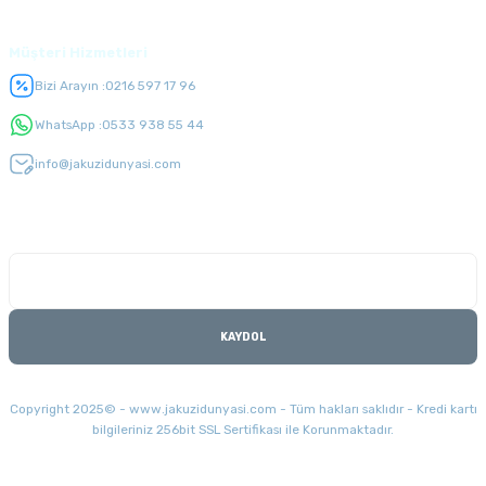
Müşteri Hizmetleri
Bizi Arayın :
0216 597 17 96
WhatsApp :
0533 938 55 44
info@jakuzidunyasi.com
E-Bülten Listesi
Kampanyaları kaçırmayın
KAYDOL
Copyright 2025© - www.jakuzidunyasi.com - Tüm hakları saklıdır - Kredi kartı
bilgileriniz 256bit SSL Sertifikası ile Korunmaktadır.