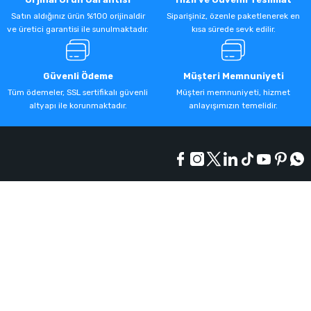
Satın aldığınız ürün %100 orijinaldir
Siparişiniz, özenle paketlenerek en
ve üretici garantisi ile sunulmaktadır.
kısa sürede sevk edilir.
Güvenli Ödeme
Müşteri Memnuniyeti
Tüm ödemeler, SSL sertifikalı güvenli
Müşteri memnuniyeti, hizmet
altyapı ile korunmaktadır.
anlayışımızın temelidir.
Kurumsal
Alışveriş
Üyelik