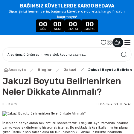
BAĞIMSIZ KÜVETLERDE KARGO BEDAVA
Siparişinizi hemen verin, bağımsız küvetlerde ücretsiz kargo fırsatını
kaçırmayın!
00
00
00
00
GÜN
SAAT
DAKIKA
SANIYE
(
)
Anasayfa
Bloglar
Jakuzi
Jakuzi Boyutu Belirleni
Jakuzi Boyutu Belirlenirken
Neler Dikkate Alınmalı?
Jakuzi
03-09-2021
16:48
İnsanların banyolardan beklentileri sadece temizlik değildir. Aynı zamanda insanlar
banyo yaparak dinlenmiş hissetmek isterler. Bu noktada
jakuzi
kullanımı ön plana
çıkar. Özellikle son zamanlarda bu tür ürünlerin kullanımı ile birlikte insanların