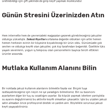
üretilebildiği için çift şeklinde de girip keyif yapmak mümkündür.
Günün Stresini Üzerinizden Atın
Hem internette hem de çevrenizdeki mağazaları gezerek görebileceğiniz jakuziler
oldukça yükselişte.
Jakuzi fiyatları
ortalama değerde oldukları için artık hemen
hemen herkesin evinin bir köşesine koyabileceği bir ürün oldu. Günümüzde çok
sevilen ve oldukça keyifli olan jakuziler, çok kişi tarafından beğenildi. Özellikle lüks
yaşam sevenlerin, yoğun iş temposu olan personellerin başlıca tercih ettikleri
ürünler arasında.
Mutlaka Kullanım Alanını Bilin
Bir noktada jakuzi kullanım alanlarını bilmekte fayda var. Birçok tuşa
rastlayabileceğiniz için neyin ne işe yaradığını bilmelisiniz. Biri su basıncını
ayarlarken diğer bir tuş su sıcaklığını ayarlar. Siz köpük yapmak isterken yanlışlıkla
su ayarını değiştirirseniz bu aktivite keyifli olmaktan çıkacaktır. İşte bu yüzden jakuzi
satın almadan önce profesyonel destek ve yardım alın. Böylelikle sorunsuz jakuzi
keyfi yaşayabilirsiniz.