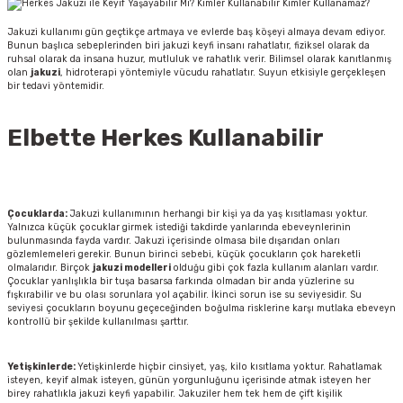
Jakuzi kullanımı gün geçtikçe artmaya ve evlerde baş köşeyi almaya devam ediyor.
Bunun başlıca sebeplerinden biri jakuzi keyfi insanı rahatlatır, fiziksel olarak da
ruhsal olarak da insana huzur, mutluluk ve rahatlık verir. Bilimsel olarak kanıtlanmış
olan
jakuzi
, hidroterapi yöntemiyle vücudu rahatlatır. Suyun etkisiyle gerçekleşen
bir tedavi yöntemidir.
Elbette Herkes Kullanabilir
Çocuklarda:
Jakuzi kullanımının herhangi bir kişi ya da yaş kısıtlaması yoktur.
Yalnızca küçük çocuklar girmek istediği takdirde yanlarında ebeveynlerinin
bulunmasında fayda vardır. Jakuzi içerisinde olmasa bile dışarıdan onları
gözlemlemeleri gerekir. Bunun birinci sebebi, küçük çocukların çok hareketli
olmalarıdır. Birçok
jakuzi modelleri
olduğu gibi çok fazla kullanım alanları vardır.
Çocuklar yanlışlıkla bir tuşa basarsa farkında olmadan bir anda yüzlerine su
fışkırabilir ve bu olası sorunlara yol açabilir. İkinci sorun ise su seviyesidir. Su
seviyesi çocukların boyunu geçeceğinden boğulma risklerine karşı mutlaka ebeveyn
kontrollü bir şekilde kullanılması şarttır.
Yetişkinlerde:
Yetişkinlerde hiçbir cinsiyet, yaş, kilo kısıtlama yoktur. Rahatlamak
isteyen, keyif almak isteyen, günün yorgunluğunu içerisinde atmak isteyen her
birey rahatlıkla jakuzi keyfi yapabilir. Jakuziler hem tek hem de çift kişilik