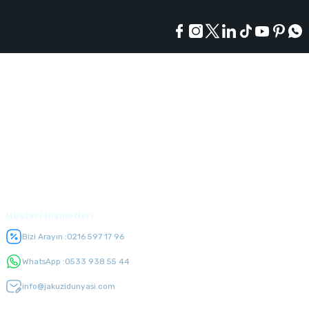
Kurumsal
Alışveriş
Üyelik
Müşteri Hizmetleri
Bizi Arayın :
0216 597 17 96
WhatsApp :
0533 938 55 44
info@jakuzidunyasi.com