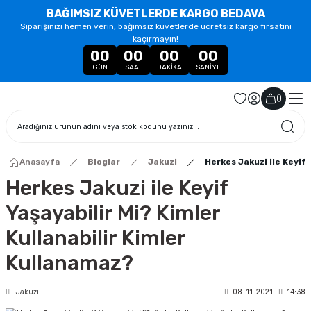
BAĞIMSIZ KÜVETLERDE KARGO BEDAVA
Siparişinizi hemen verin, bağımsız küvetlerde ücretsiz kargo fırsatını
kaçırmayın!
00
00
00
00
GÜN
SAAT
DAKIKA
SANIYE
(
)
Anasayfa
Bloglar
Jakuzi
Herkes Jakuzi ile Keyif
Herkes Jakuzi ile Keyif
Yaşayabilir Mi? Kimler
Kullanabilir Kimler
Kullanamaz?
Jakuzi
08-11-2021
14:38