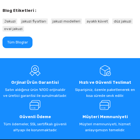
Blog Etiketleri :
Jakuzi
jakuzi fiyatları
jakuzi modelleri
ayaklı küvet
düz jakuzi
oval jakuzi
Tüm Bloglar
Orjinal Ürün Garantisi
Hızlı ve Güvenli Teslimat
Satın aldığınız ürün %100 orijinaldir
Siparişiniz, özenle paketlenerek en
ve üretici garantisi ile sunulmaktadır.
kısa sürede sevk edilir.
Güvenli Ödeme
Müşteri Memnuniyeti
Tüm ödemeler, SSL sertifikalı güvenli
Müşteri memnuniyeti, hizmet
altyapı ile korunmaktadır.
anlayışımızın temelidir.