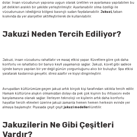
dolar. İnsan vücudunun yapısına uygun olarak üretilen ve ayarlaması yapılabilen bu
jet delikleri aralıklı bir şekilde yerleştirilmiştir. Ayarlanabilir olma özelliği ile
vücudunuzun istediğiniz bölgesi basınçlı sudan faydalanabilir.
Jakuzi,
taban
kısmında da yer alanjetler aktifleştirilerek de kullanılabilir.
Jakuzi Neden Tercih Ediliyor?
Jakuzi, insan vücudunu rahatlatır ve masaj etkisi yapar. Küvetlere göre çok daha
konforlu ve rahatlatıcı bir banyo keyfi yaşamanızı sağlar. Jakuzi, küvet gibi sadece
içinde banyo yapılan bir yer değil günün yorgunluğunu alıcı bir buluştur. Spa etkisi
yaratarak kaslarınızı gevşetir, stresi azaltır ve kişiyi dinginleştirir.
Avrupa’dan kültürümüze geçen jakuzi artık birçok kişi tarafından sıklıkla tercih edilir.
Hamam kültürüne alışkın olmamızdan dolayı da pek çok kişinin bu ihtiyacını evde
karşılamasına olanak sağlar. İlerleyen teknoloji ve kişilerin artık daha konforlu
hayatlar tercih etmeleri üzerine jakuzi zamanla hemen hemen herkesin evinde yer
almaya başlamıştır. Piyasada çeşit çeşit
jakuzi modelleri
üretilir.
Jakuzilerin Ne Gibi Çeşitleri
Vardır?