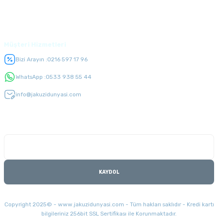
Üyelik
Müşteri Hizmetleri
Bizi Arayın :
0216 597 17 96
WhatsApp :
0533 938 55 44
info@jakuzidunyasi.com
E-Bülten Listesi
Kampanyaları kaçırmayın
KAYDOL
Copyright 2025© - www.jakuzidunyasi.com - Tüm hakları saklıdır - Kredi kartı
bilgileriniz 256bit SSL Sertifikası ile Korunmaktadır.