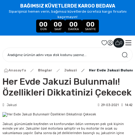
BAĞIMSIZ KÜVETLERDE KARGO BEDAVA
Siparişinizi hemen verin, bağımsız küvetlerde ücretsiz kargo fırsatını
kaçırmayın!
00
00
00
00
GÜN
SAAT
DAKIKA
SANIYE
(
)
Anasayfa
Bloglar
Jakuzi
Her Evde Jakuzi Bulunma
Her Evde Jakuzi Bulunmalı!
Özellikleri Dikkatinizi Çekecek
Jakuzi
29-03-2021
14:42
Jakuzi, günümüzde keyfinden ve konforundan ödün vermeyen pek çok kişinin
evinde yer alır. Jakuziler özel motorlara sahiptir ve bu motorlar ile sıcak su
vakumlaması yapılır. Daha sonra da jet deliklerinden basınçlı su, jakuzinin içine