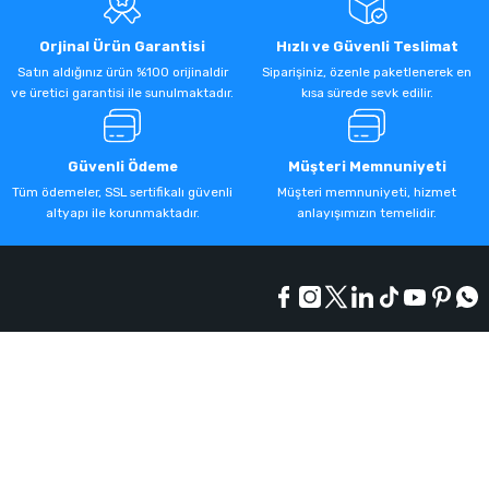
Orjinal Ürün Garantisi
Hızlı ve Güvenli Teslimat
Satın aldığınız ürün %100 orijinaldir
Siparişiniz, özenle paketlenerek en
ve üretici garantisi ile sunulmaktadır.
kısa sürede sevk edilir.
Güvenli Ödeme
Müşteri Memnuniyeti
Tüm ödemeler, SSL sertifikalı güvenli
Müşteri memnuniyeti, hizmet
altyapı ile korunmaktadır.
anlayışımızın temelidir.
Kurumsal
Alışveriş