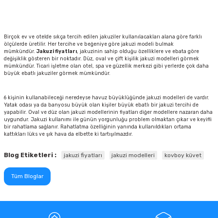
Birçok ev ve otelde sıkça tercih edilen jakuziler kullanılacakları alana göre farklı
ölçülerde üretilir. Her tercihe ve beğeniye göre jakuzi modeli bulmak
mümkündür.
Jakuzi fiyatları
, jakuzinin sahip olduğu özelliklere ve ebata göre
değişiklik gösteren bir noktadır. Düz, oval ve çift kişilik jakuzi modelleri görmek
mümkündür. Ticari işletme olan otel, spa ve güzellik merkezi gibi yerlerde çok daha
büyük ebatlı jakuziler görmek mümkündür.
6 kişinin kullanabileceği neredeyse havuz büyüklüğünde jakuzi modelleri de vardır.
Yatak odası ya da banyosu büyük olan kişiler büyük ebatlı bir jakuzi tercihi de
yapabilir. Oval ve düz olan jakuzi modellerinin fiyatları diğer modellere nazaran daha
uygundur. Jakuzi kullanımı ile günün yorgunluğu problem olmaktan çıkar ve keyifli
bir rahatlama sağlanır. Rahatlatma özelliğinin yanında kullanıldıkları ortama
kattıkları lüks ve şık hava da elbette ki tartışılmazdır.
Blog Etiketleri :
jakuzi fiyatları
jakuzi modelleri
kovboy küvet
Tüm Bloglar