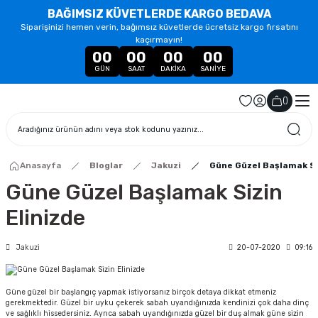
BAĞIMSIZ KÜVETLERDE KARGO BEDAVA
Siparişinizi hemen verin, bağımsız küvetlerde ücretsiz kargo fırsatını
kaçırmayın!
00
00
00
00
GÜN
SAAT
DAKIKA
SANIYE
(
)
Anasayfa
Bloglar
Jakuzi
Güne Güzel Başlamak Si
Güne Güzel Başlamak Sizin
Elinizde
Jakuzi
20-07-2020
09:16
Güne güzel bir başlangıç yapmak istiyorsanız birçok detaya dikkat etmeniz
gerekmektedir. Güzel bir uyku çekerek sabah uyandığınızda kendinizi çok daha dinç
ve sağlıklı hissedersiniz. Ayrıca sabah uyandığınızda güzel bir duş almak güne sizin