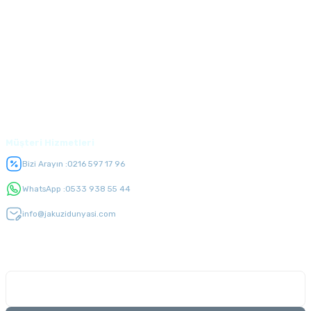
Kurumsal
Alışveriş
Üyelik
Müşteri Hizmetleri
Bizi Arayın :
0216 597 17 96
WhatsApp :
0533 938 55 44
info@jakuzidunyasi.com
E-Bülten Listesi
Kampanyaları kaçırmayın