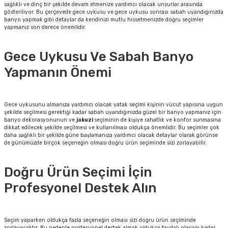
sağlıklı ve dinç bir şekilde devam etmenize yardımcı olacak unsurlar arasında
gösteriliyor. Bu çerçevede gece uykusu ve gece uykusu sonrası sabah uyandığınızda
banyo yapmak gibi detaylar da kendinizi mutlu hissetmenizde doğru seçimler
yapmanız son derece önemlidir.
Gece Uykusu Ve Sabah Banyo
Yapmanın Önemi
Gece uykusunu almanıza yardımcı olacak yatak seçimi kişinin vücut yapısına uygun
şekilde seçilmesi gerektiği kadar sabah uyandığınızda güzel bir banyo yapmanız için
banyo dekorasyonunun ve
jakuzi
seçiminin de kişiye rahatlık ve konfor sunmasına
dikkat edilecek şekilde seçilmesi ve kullanılması oldukça önemlidir. Bu seçimler çok
daha sağlıklı bir şekilde güne başlamanıza yardımcı olacak detaylar olarak görünse
de günümüzde birçok seçeneğin olması doğru ürün seçiminde sizi zorlayabilir.
Doğru Ürün Seçimi İçin
Profesyonel Destek Alın
Seçim yaparken oldukça fazla seçeneğin olması sizi doğru ürün seçiminde
zorlayacaktır. Bu nedenle profesyonel destek almak oldukça faydalı olacağı kadar