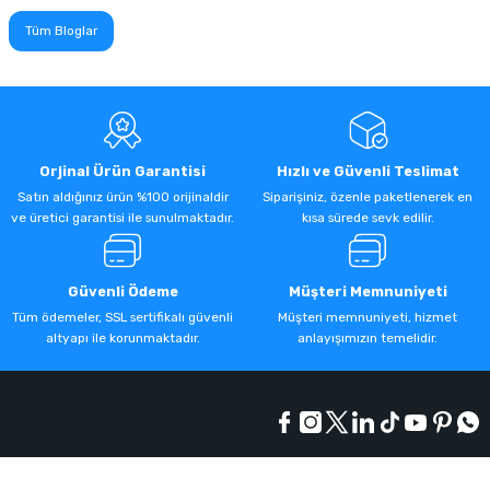
Tüm Bloglar
Orjinal Ürün Garantisi
Hızlı ve Güvenli Teslimat
Satın aldığınız ürün %100 orijinaldir
Siparişiniz, özenle paketlenerek en
ve üretici garantisi ile sunulmaktadır.
kısa sürede sevk edilir.
Güvenli Ödeme
Müşteri Memnuniyeti
Tüm ödemeler, SSL sertifikalı güvenli
Müşteri memnuniyeti, hizmet
altyapı ile korunmaktadır.
anlayışımızın temelidir.