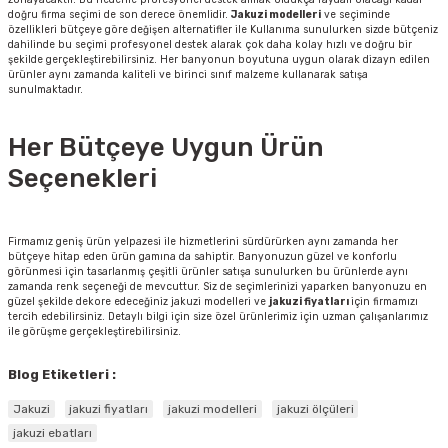
doğru firma seçimi de son derece önemlidir.
Jakuzi modelleri
ve seçiminde
özellikleri bütçeye göre değişen alternatifler ile Kullanıma sunulurken sizde bütçeniz
dahilinde bu seçimi profesyonel destek alarak çok daha kolay hızlı ve doğru bir
şekilde gerçekleştirebilirsiniz. Her banyonun boyutuna uygun olarak dizayn edilen
ürünler aynı zamanda kaliteli ve birinci sınıf malzeme kullanarak satışa
sunulmaktadır.
Her Bütçeye Uygun Ürün
Seçenekleri
Firmamız geniş ürün yelpazesi ile hizmetlerini sürdürürken aynı zamanda her
bütçeye hitap eden ürün gamına da sahiptir. Banyonuzun güzel ve konforlu
görünmesi için tasarlanmış çeşitli ürünler satışa sunulurken bu ürünlerde aynı
zamanda renk seçeneği de mevcuttur. Siz de seçimlerinizi yaparken banyonuzu en
güzel şekilde dekore edeceğiniz jakuzi modelleri ve
jakuzi fiyatları
için firmamızı
tercih edebilirsiniz. Detaylı bilgi için size özel ürünlerimiz için uzman çalışanlarımız
ile görüşme gerçekleştirebilirsiniz.
Blog Etiketleri :
Jakuzi
jakuzi fiyatları
jakuzi modelleri
jakuzi ölçüleri
jakuzi ebatları