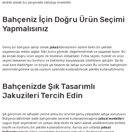
destek almak bu çerçevede oldukça önemlidir.
Bahçeniz İçin Doğru Ürün Seçimi
Yapmalısınız
Geniş bir bahçeye sahip olmak
jakuzi
deneyimini sizlere farklı bir şekilde
yaşamanıza imkân sağlar. Tabi bunu görmek, değerlendirmek ve yaşamak lazım. Bu
da ancak doğru ürün seçimi ile mümkün olmaktadır. Firma seçimi, hizmet ve ürün
seçimi tamamen bu konforu ve beklentiyi karşılayacak özelliklere sahiptir. Siz de
oval kare dikdörtgen ve birçok şık tasarım da satışa sunulan Bu ürünler bahçenizin
zemininde gömme ya da yüzeyin üzerinde kullanabilecek şekilde kullanabilirsiniz.
Bahçenizde Şık Tasarımlı
Jakuzileri Tercih Edin
Şık görünüm ile satıştaki yerine almış bu ürünler geniş yelpazede satışa sunuluyor.
Bütçeniz dâhilinde sizde bahçenizde severek kullanabileceğiniz
jakuzi modelleri
uygun fiyat seçenekleri ve uzman ekip deste ile satın alarak sevdiklerinizle birlikte
keyifli ve konforlu bir şekilde kullanabilirsiniz. Ayrıca son yıllarda
jakuzi
kullanımı
giderek Artan ürünlerden bir tanesi olmuştur. Siz de toplu yaşam