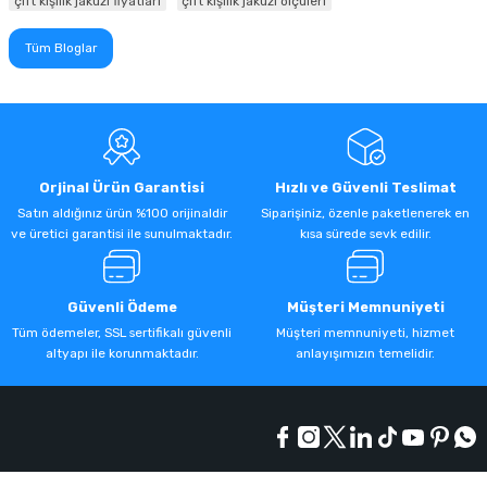
çift kişilik jakuzi fiyatları
çift kişilik jakuzi ölçüleri
Tüm Bloglar
Orjinal Ürün Garantisi
Hızlı ve Güvenli Teslimat
Satın aldığınız ürün %100 orijinaldir
Siparişiniz, özenle paketlenerek en
ve üretici garantisi ile sunulmaktadır.
kısa sürede sevk edilir.
Güvenli Ödeme
Müşteri Memnuniyeti
Tüm ödemeler, SSL sertifikalı güvenli
Müşteri memnuniyeti, hizmet
altyapı ile korunmaktadır.
anlayışımızın temelidir.