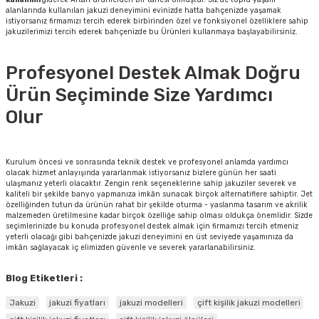
alanlarında kullanılan jakuzi deneyimini evinizde hatta bahçenizde yaşamak
istiyorsanız firmamızı tercih ederek birbirinden özel ve fonksiyonel özelliklere sahip
jakuzilerimizi tercih ederek bahçenizde bu Ürünleri kullanmaya başlayabilirsiniz.
Profesyonel Destek Almak Doğru
Ürün Seçiminde Size Yardımcı
Olur
Kurulum öncesi ve sonrasında teknik destek ve profesyonel anlamda yardımcı
olacak hizmet anlayışında yararlanmak istiyorsanız bizlere günün her saati
ulaşmanız yeterli olacaktır. Zengin renk seçeneklerine sahip jakuziler severek ve
kaliteli bir şekilde banyo yapmanıza imkân sunacak birçok alternatiflere sahiptir. Jet
özelliğinden tutun da ürünün rahat bir şekilde oturma - yaslanma tasarım ve akrilik
malzemeden üretilmesine kadar birçok özelliğe sahip olması oldukça önemlidir. Sizde
seçimlerinizde bu konuda profesyonel destek almak için firmamızı tercih etmeniz
yeterli olacağı gibi bahçenizde jakuzi deneyimini en üst seviyede yaşamınıza da
imkân sağlayacak iç elimizden güvenle ve severek yararlanabilirsiniz.
Blog Etiketleri :
Jakuzi
jakuzi fiyatları
jakuzi modelleri
çift kişilik jakuzi modelleri