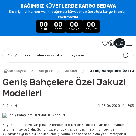
BAĞIMSIZ KÜVETLERDE KARGO BEDAVA
Siparişinizi hemen verin, bağımsız küvetlerde ücretsiz kargo fırsatını
kaçırmayın!
00
00
00
00
GÜN
SAAT
DAKIKA
SANIYE
(
)
Anasayfa
Bloglar
Jakuzi
Geniş Bahçelere Özel Ja
Geniş Bahçelere Özel Jakuzi
Modelleri
Jakuzi
03-06-2020
17:53
Büyük bir bahçeye sahip iseniz bahçenizi etkin bir şekilde kullanmak tamamen
tercihlerinize bağlıdır. Günümüzde birçok kişi bahçesini etkin bir şekilde
kullanamadığı için bu konuda istediği verimi bahçesinden alamıyor. Profesyonel