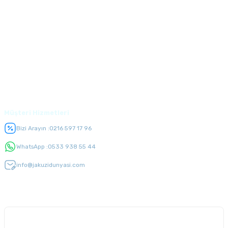
Kurumsal
Alışveriş
Üyelik
Müşteri Hizmetleri
Bizi Arayın :
0216 597 17 96
WhatsApp :
0533 938 55 44
info@jakuzidunyasi.com
E-Bülten Listesi
Kampanyaları kaçırmayın