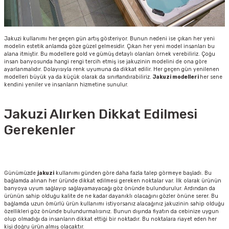
Jakuzi kullanımı her geçen gün artış gösteriyor. Bunun nedeni ise çıkan her yeni
modelin estetik anlamda göze güzel gelmesidir. Çıkan her yeni model insanları bu
alana itmiştir. Bu modellere gold ve gümüş detaylı olanları örnek verebiliriz. Çoğu
insan banyosunda hangi rengi tercih etmiş ise jakuzinin modelini de ona göre
ayarlanmalıdır. Dolayısıyla renk uyumuna da dikkat edilir. Her geçen gün yenilenen
modelleri büyük ya da küçük olarak da sınıflandırabiliriz.
Jakuzi
modelleri
her sene
kendini yeniler ve insanların hizmetine sunulur.
Jakuzi Alırken Dikkat Edilmesi
Gerekenler
Günümüzde
jakuzi
kullanımı günden göre daha fazla talep görmeye başladı. Bu
bağlamda alınan her üründe dikkat edilmesi gereken noktalar var. İlk olarak ürünün
banyoya uyum sağlayıp sağlayamayacağı göz önünde bulundurulur. Ardından da
ürünün sahip olduğu kalite de ne kadar dayanıklı olacağını gözler önüne serer. Bu
bağlamda uzun ömürlü ürün kullanımı istiyorsanız alacağınız jakuzinin sahip olduğu
özellikleri göz önünde bulundurmalısınız. Bunun dışında fiyatın da cebinize uygun
olup olmadığı da insanların dikkat ettiği bir noktadır. Bu noktalara riayet eden her
kişi doğru ürün almış olacaktır.