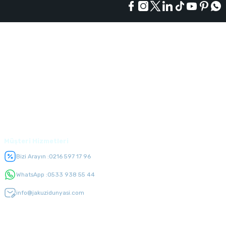
Kurumsal
Alışveriş
Üyelik
Müşteri Hizmetleri
Bizi Arayın :
0216 597 17 96
WhatsApp :
0533 938 55 44
info@jakuzidunyasi.com
E-Bülten Listesi