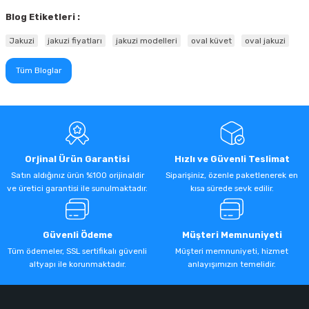
Blog Etiketleri :
Jakuzi
jakuzi fiyatları
jakuzi modelleri
oval küvet
oval jakuzi
Tüm Bloglar
Orjinal Ürün Garantisi
Hızlı ve Güvenli Teslimat
Satın aldığınız ürün %100 orijinaldir
Siparişiniz, özenle paketlenerek en
ve üretici garantisi ile sunulmaktadır.
kısa sürede sevk edilir.
Güvenli Ödeme
Müşteri Memnuniyeti
Tüm ödemeler, SSL sertifikalı güvenli
Müşteri memnuniyeti, hizmet
altyapı ile korunmaktadır.
anlayışımızın temelidir.