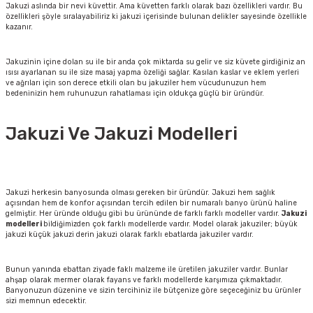
Jakuzi aslında bir nevi küvettir. Ama küvetten farklı olarak bazı özellikleri vardır. Bu
özellikleri şöyle sıralayabiliriz ki jakuzi içerisinde bulunan delikler sayesinde özellikle
kazanır.
Jakuzinin içine dolan su ile bir anda çok miktarda su gelir ve siz küvete girdiğiniz an
ısısı ayarlanan su ile size masaj yapma özeliği sağlar. Kasılan kaslar ve eklem yerleri
ve ağrıları için son derece etkili olan bu jakuziler hem vücudunuzun hem
bedeninizin hem ruhunuzun rahatlaması için oldukça güçlü bir üründür.
Jakuzi Ve Jakuzi Modelleri
Jakuzi herkesin banyosunda olması gereken bir üründür. Jakuzi hem sağlık
açısından hem de konfor açısından tercih edilen bir numaralı banyo ürünü haline
gelmiştir. Her üründe olduğu gibi bu ürününde de farklı farklı modeller vardır.
Jakuzi
modelleri
bildiğimizden çok farklı modellerde vardır. Model olarak jakuziler; büyük
jakuzi küçük jakuzi derin jakuzi olarak farklı ebatlarda jakuziler vardır.
Bunun yanında ebattan ziyade faklı malzeme ile üretilen jakuziler vardır. Bunlar
ahşap olarak mermer olarak fayans ve farklı modellerde karşımıza çıkmaktadır.
Banyonuzun düzenine ve sizin tercihiniz ile bütçenize göre seçeceğiniz bu ürünler
sizi memnun edecektir.