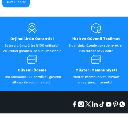
Tüm Bloglar
Orjinal Ürün Garantisi
Hızlı ve Güvenli Teslimat
Satın aldığınız ürün %100 orijinaldir
Siparişiniz, özenle paketlenerek en
ve üretici garantisi ile sunulmaktadır.
kısa sürede sevk edilir.
Güvenli Ödeme
Müşteri Memnuniyeti
Tüm ödemeler, SSL sertifikalı güvenli
Müşteri memnuniyeti, hizmet
altyapı ile korunmaktadır.
anlayışımızın temelidir.
Kurumsal