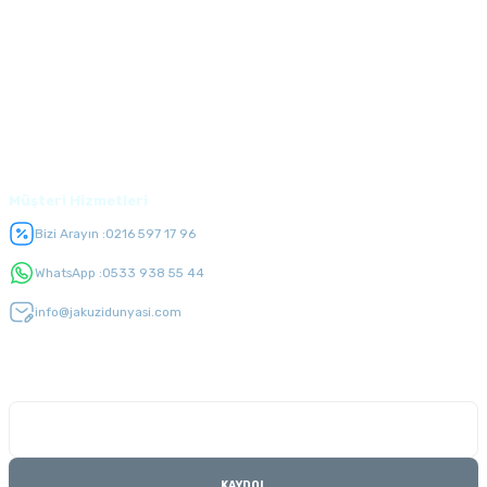
Alışveriş
Üyelik
Müşteri Hizmetleri
Bizi Arayın :
0216 597 17 96
WhatsApp :
0533 938 55 44
info@jakuzidunyasi.com
E-Bülten Listesi
Kampanyaları kaçırmayın
KAYDOL