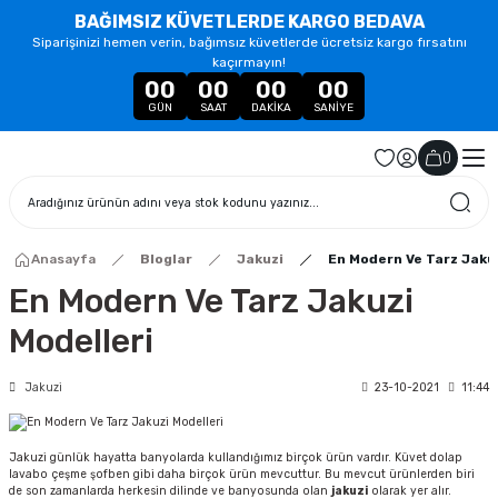
BAĞIMSIZ KÜVETLERDE KARGO BEDAVA
Siparişinizi hemen verin, bağımsız küvetlerde ücretsiz kargo fırsatını
kaçırmayın!
00
00
00
00
GÜN
SAAT
DAKIKA
SANIYE
(
)
Anasayfa
Bloglar
Jakuzi
En Modern Ve Tarz Jakuz
En Modern Ve Tarz Jakuzi
Modelleri
Jakuzi
23-10-2021
11:44
Jakuzi günlük hayatta banyolarda kullandığımız birçok ürün vardır. Küvet dolap
lavabo çeşme şofben gibi daha birçok ürün mevcuttur. Bu mevcut ürünlerden biri
de son zamanlarda herkesin dilinde ve banyosunda olan
jakuzi
olarak yer alır.