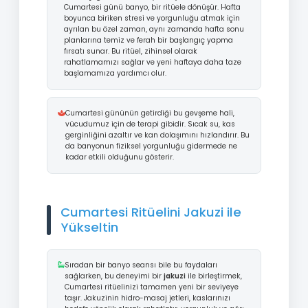
Cumartesi günü banyo, bir ritüele dönüşür. Hafta
boyunca biriken stresi ve yorgunluğu atmak için
ayrılan bu özel zaman, aynı zamanda hafta sonu
planlarına temiz ve ferah bir başlangıç yapma
fırsatı sunar. Bu ritüel, zihinsel olarak
rahatlamamızı sağlar ve yeni haftaya daha taze
başlamamıza yardımcı olur.
Cumartesi gününün getirdiği bu gevşeme hali,
vücudumuz için de terapi gibidir. Sıcak su, kas
gerginliğini azaltır ve kan dolaşımını hızlandırır. Bu
da banyonun fiziksel yorgunluğu gidermede ne
kadar etkili olduğunu gösterir.
Cumartesi Ritüelini Jakuzi ile
Yükseltin
Sıradan bir banyo seansı bile bu faydaları
sağlarken, bu deneyimi bir
jakuzi
ile birleştirmek,
Cumartesi ritüelinizi tamamen yeni bir seviyeye
taşır. Jakuzinin hidro-masaj jetleri, kaslarınızı