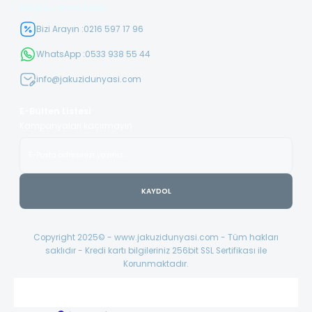
Müşteri Hizmetleri
Bizi Arayın :
0216 597 17 96
WhatsApp :
0533 938 55 44
info@jakuzidunyasi.com
E-Bülten Listesi
Kampanyaları kaçırmayın
KAYDOL
Copyright 2025© - www.jakuzidunyasi.com - Tüm hakları
saklıdır - Kredi kartı bilgileriniz 256bit SSL Sertifikası ile
Korunmaktadır.