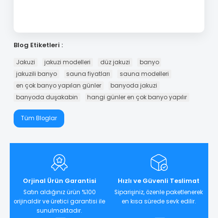
Blog Etiketleri :
Jakuzi
jakuzi modelleri
düz jakuzi
banyo
jakuzili banyo
sauna fiyatları
sauna modelleri
en çok banyo yapılan günler
banyoda jakuzi
banyoda duşakabin
hangi günler en çok banyo yapılır
Tüm Bloglar
Orjinal Ürün Garantisi
Hızlı ve Güvenli Teslimat
Satın aldığınız ürün %100
Siparişiniz, özenle paketlenerek
orijinaldir ve üretici garantisi ile
en kısa sürede sevk edilir.
sunulmaktadır.