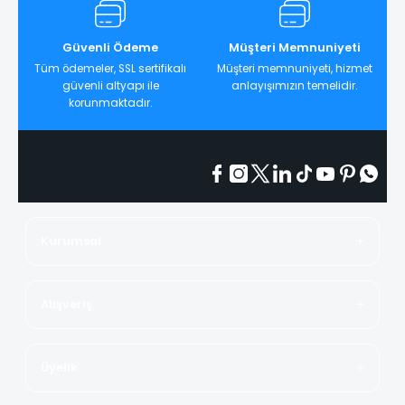
Güvenli Ödeme
Müşteri Memnuniyeti
Tüm ödemeler, SSL sertifikalı
Müşteri memnuniyeti, hizmet
güvenli altyapı ile
anlayışımızın temelidir.
korunmaktadır.
Kurumsal
Alışveriş
Üyelik