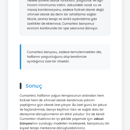
hedefe yönelik olarak rahatlatır, yorgunluk ve ağrı
hissini minimuma indirir. Jakuzideki sıcak su ve
masaj kombinasyonu, sadece fiziksel olarak değil,
zihinsel olarak da derin bir rahatlama sağlar.
Müzik, aroma terapi ve renkli aydınlatma gibi
özellikler de eklenince, Cumartesi banyonuz
evinizin konforunda bir spa seansına dönüşür.
Cumartesi banyosu, sadece temizlenmekten öte,
haftanın yorgunluğunu atıp kendimize
ayırdığımız özel bir ritüeldir.
Sonuç
Cumartesi, haftanın yoğun temposunun ardından hem
fiziksel hem de zihinsel olarak kendimize yatırım
yaptığımız gün olarak öne çıkıyor. Bu özel günü bir jakuzi
ile taçlandırmak, banyo keyfinizi lüks ve sağlık dolu bir
deneyime dönüştürmenin en etkili yoludur. Siz de kendi
Cumartesi ritüelinizi en iyi şekilde yaşamak için
Jakuzi
Dünyası
'nın sunduğu modelleri inceleyerek, banyonuzu bir
kişisel terapi merkezine dönüştürebilirsiniz.