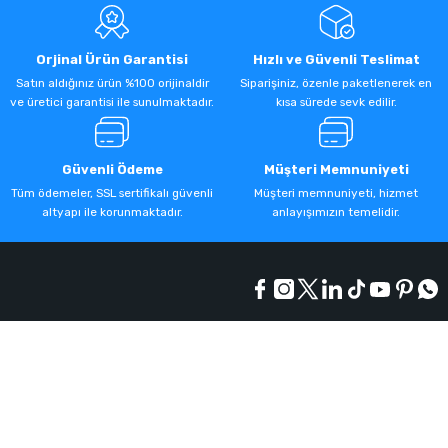
Orjinal Ürün Garantisi
Hızlı ve Güvenli Teslimat
Satın aldığınız ürün %100 orijinaldir
Siparişiniz, özenle paketlenerek en
ve üretici garantisi ile sunulmaktadır.
kısa sürede sevk edilir.
Güvenli Ödeme
Müşteri Memnuniyeti
Tüm ödemeler, SSL sertifikalı güvenli
Müşteri memnuniyeti, hizmet
altyapı ile korunmaktadır.
anlayışımızın temelidir.
Kurumsal
Alışveriş