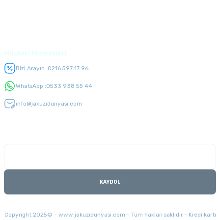
Üyelik
Müşteri Hizmetleri
Bizi Arayın :
0216 597 17 96
WhatsApp :
0533 938 55 44
info@jakuzidunyasi.com
E-Bülten Listesi
Kampanyaları kaçırmayın
KAYDOL
Copyright 2025© - www.jakuzidunyasi.com - Tüm hakları saklıdır - Kredi kartı