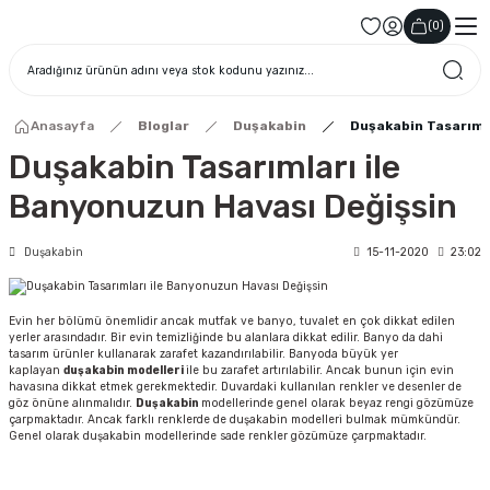
(
0
)
Anasayfa
Bloglar
Duşakabin
Duşakabin Tasarımla
Duşakabin Tasarımları ile
Banyonuzun Havası Değişsin
Duşakabin
15-11-2020
23:02
Evin her bölümü önemlidir ancak mutfak ve banyo, tuvalet en çok dikkat edilen
yerler arasındadır. Bir evin temizliğinde bu alanlara dikkat edilir. Banyo da dahi
tasarım ürünler kullanarak zarafet kazandırılabilir. Banyoda büyük yer
kaplayan
duşakabin
modelleri
ile bu zarafet artırılabilir. Ancak bunun için evin
havasına dikkat etmek gerekmektedir. Duvardaki kullanılan renkler ve desenler de
göz önüne alınmalıdır.
Duşakabin
modellerinde genel olarak beyaz rengi gözümüze
çarpmaktadır. Ancak farklı renklerde de duşakabin modelleri bulmak mümkündür.
Genel olarak duşakabin modellerinde sade renkler gözümüze çarpmaktadır.