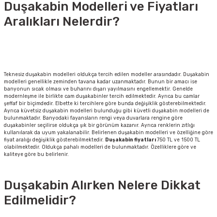
Duşakabin Modelleri ve Fiyatları
Aralıkları Nelerdir?
Teknesiz duşakabin modelleri oldukça tercih edilen modeller arasındadır. Duşakabin
modelleri genellikle zeminden tavana kadar uzanmaktadır. Bunun bir amacı ise
banyonun sıcak olması ve buharını dışarı yayılmasını engellemektir. Genelde
modernleşme ile birlikte cam duşakabinler tercih edilmektedir. Ayrıca bu camlar
şeffaf bir biçimdedir. Elbette ki tercihlere göre bunda değişiklik gösterebilmektedir.
Ayrıca küvetsiz duşakabin modelleri bulunduğu gibi küvetli duşakabin modelleri de
bulunmaktadır. Banyodaki fayansların rengi veya duvarlara rengine göre
duşakabinler seçilirse oldukça şık bir görünüm kazanır. Ayrıca renklerin zıtlığı
kullanılarak da uyum yakalanabilir. Belirlenen duşakabin modelleri ve özelliğine göre
fiyat aralığı değişiklik gösterebilmektedir.
Duşakabin fiyatları
750 TL ve 1500 TL
olabilmektedir. Oldukça pahalı modelleri de bulunmaktadır. Özelliklere göre ve
kaliteye göre bu belirlenir.
Duşakabin Alırken Nelere Dikkat
Edilmelidir?