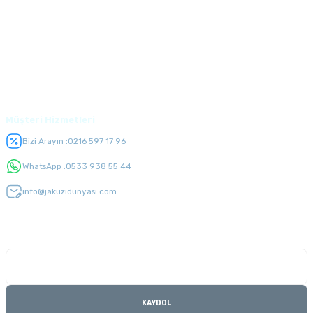
Alışveriş
Üyelik
Müşteri Hizmetleri
Bizi Arayın :
0216 597 17 96
WhatsApp :
0533 938 55 44
info@jakuzidunyasi.com
E-Bülten Listesi
Kampanyaları kaçırmayın
KAYDOL