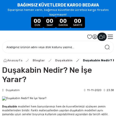
BAĞIMSIZ KÜVETLERDE KARGO BEDAVA
Siparişinizi hemen verin, bağımsız küvetlerde ücretsiz kargo fırsatını
kaçırmayın!
00
00
00
00
GÜN
SAAT
DAKIKA
SANIYE
(
)
Anasayfa
Bloglar
Duşakabin
Duşakabin Nedir? Ne
Duşakabin Nedir? Ne İşe
Yarar?
Duşakabin
11-11-2020
23:38
Duşakabin
modelleri hem banyolarımızı hem de kuvvetlerimizi süsleyen zemin
modellerinden biridir. Farklı materyallerden yapılan duşakabin modelleri aynı
zamanda uzun seneler boyunca kullanım yapılabilmesi açısından da tercih edilir.