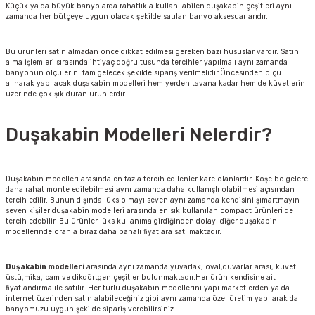
Küçük ya da büyük banyolarda rahatlıkla kullanılabilen duşakabin çeşitleri aynı
zamanda her bütçeye uygun olacak şekilde satılan banyo aksesuarlarıdır.
Bu ürünleri satın almadan önce dikkat edilmesi gereken bazı hususlar vardır. Satın
alma işlemleri sırasında ihtiyaç doğrultusunda tercihler yapılmalı aynı zamanda
banyonun ölçülerini tam gelecek şekilde sipariş verilmelidir.Öncesinden ölçü
alınarak yapılacak duşakabin modelleri hem yerden tavana kadar hem de küvetlerin
üzerinde çok şık duran ürünlerdir.
Duşakabin Modelleri Nelerdir?
Duşakabin modelleri arasında en fazla tercih edilenler kare olanlardır. Köşe bölgelere
daha rahat monte edilebilmesi aynı zamanda daha kullanışlı olabilmesi açısından
tercih edilir. Bunun dışında lüks olmayı seven aynı zamanda kendisini şımartmayın
seven kişiler duşakabin modelleri arasında en sık kullanılan compact ürünleri de
tercih edebilir. Bu ürünler lüks kullanıma girdiğinden dolayı diğer duşakabin
modellerinde oranla biraz daha pahalı fiyatlara satılmaktadır.
Duşakabin modelleri
arasında aynı zamanda yuvarlak, oval,duvarlar arası, küvet
üstü,mika, cam ve dikdörtgen çeşitler bulunmaktadır.Her ürün kendisine ait
fiyatlandırma ile satılır. Her türlü duşakabin modellerini yapı marketlerden ya da
internet üzerinden satın alabileceğiniz gibi aynı zamanda özel üretim yapılarak da
banyomuzu uygun şekilde sipariş verebilirsiniz.