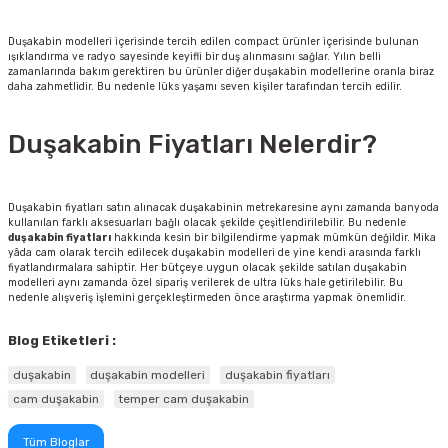
Duşakabin modelleri içerisinde tercih edilen compact ürünler içerisinde bulunan
ışıklandırma ve radyo sayesinde keyifli bir duş alınmasını sağlar. Yılın belli
zamanlarında bakım gerektiren bu ürünler diğer duşakabin modellerine oranla biraz
daha zahmetlidir. Bu nedenle lüks yaşamı seven kişiler tarafından tercih edilir.
Duşakabin Fiyatları Nelerdir?
Duşakabin fiyatları satın alınacak duşakabinin metrekaresine aynı zamanda banyoda
kullanılan farklı aksesuarları bağlı olacak şekilde çeşitlendirilebilir. Bu nedenle
duşakabin fiyatları
hakkında kesin bir bilgilendirme yapmak mümkün değildir. Mika
yâda cam olarak tercih edilecek duşakabin modelleri de yine kendi arasında farklı
fiyatlandırmalara sahiptir. Her bütçeye uygun olacak şekilde satılan duşakabin
modelleri aynı zamanda özel sipariş verilerek de ultra lüks hale getirilebilir. Bu
nedenle alışveriş işlemini gerçekleştirmeden önce araştırma yapmak önemlidir.
Blog Etiketleri :
duşakabin
duşakabin modelleri
duşakabin fiyatları
cam duşakabin
temper cam duşakabin
Tüm Bloglar