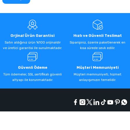
Orjinal Ürün Garantisi
Hızlı ve Güvenli Teslimat
Satın aldığınız ürün %100 orijinaldir
Siparişiniz, özenle paketlenerek en
ve üretici garantisi ile sunulmaktadır.
kısa sürede sevk edilir.
Güvenli Ödeme
Müşteri Memnuniyeti
Tüm ödemeler, SSL sertifikalı güvenli
Müşteri memnuniyeti, hizmet
altyapı ile korunmaktadır.
anlayışımızın temelidir.
Kurumsal