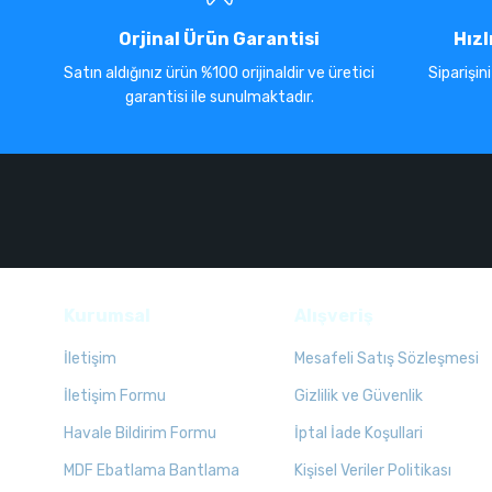
Orjinal Ürün Garantisi
Hızl
Satın aldığınız ürün %100 orijinaldir ve üretici
Siparişin
garantisi ile sunulmaktadır.
Kurumsal
Alışveriş
İletişim
Mesafeli Satış Sözleşmesi
İletişim Formu
Gizlilik ve Güvenlik
Havale Bildirim Formu
İptal İade Koşullari
MDF Ebatlama Bantlama
Kişisel Veriler Politikası