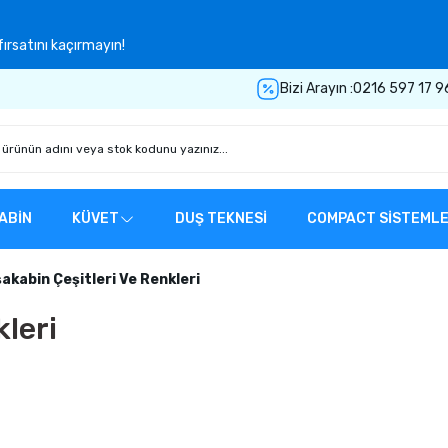
ırsatını kaçırmayın!
Bizi Arayın :
0216 597 17 9
ABİN
KÜVET
DUŞ TEKNESİ
COMPACT SİSTEML
akabin Çeşitleri Ve Renkleri
leri