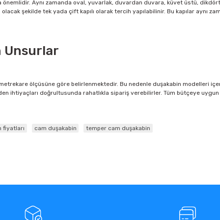
kça önemlidir. Aynı zamanda oval, yuvarlak, duvardan duvara, küvet üstü, dikdö
acak şekilde tek yada çift kapılı olarak tercih yapılabilinir. Bu kapılar aynı z
n Unsurlar
etrekare ölçüsüne göre belirlenmektedir. Bu nedenle duşakabin modelleri içeri
en ihtiyaçları doğrultusunda rahatlıkla sipariş verebilirler. Tüm bütçeye uyg
 fiyatları
cam duşakabin
temper cam duşakabin