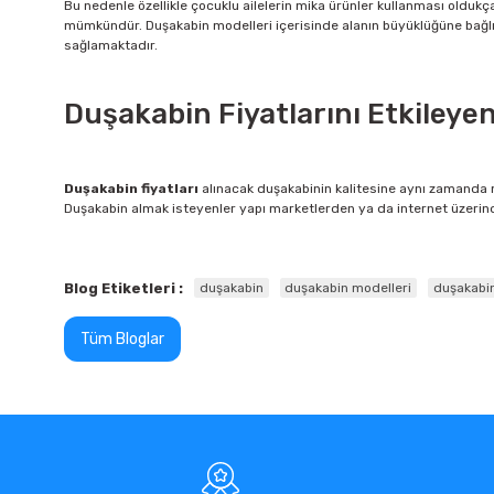
Bu nedenle özellikle çocuklu ailelerin mika ürünler kullanması oldu
mümkündür. Duşakabin modelleri içerisinde alanın büyüklüğüne bağlı ol
sağlamaktadır.
Duşakabin Fiyatlarını Etkileye
Duşakabin fiyatları
alınacak duşakabinin kalitesine aynı zamanda m
Duşakabin almak isteyenler yapı marketlerden ya da internet üzerind
Blog Etiketleri :
duşakabin
duşakabin modelleri
duşakabin
Tüm Bloglar