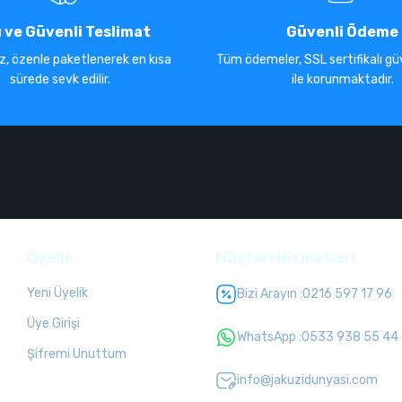
ı ve Güvenli Teslimat
Güvenli Ödeme
iz, özenle paketlenerek en kısa
Tüm ödemeler, SSL sertifikalı güv
sürede sevk edilir.
ile korunmaktadır.
Üyelik
Müşteri Hizmetleri
Yeni Üyelik
Bizi Arayın :
0216 597 17 96
Üye Girişi
WhatsApp :
0533 938 55 44
Şifremi Unuttum
info@jakuzidunyasi.com