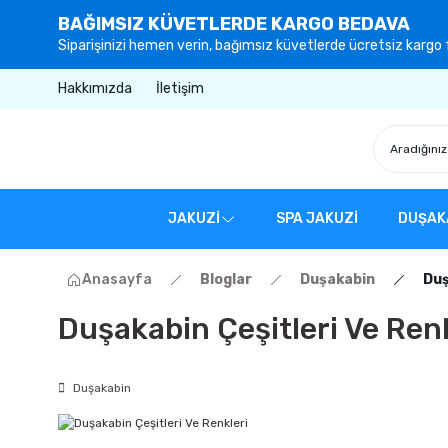
BAĞIMSIZ KÜVETLERDE KARGO BEDAVA
Siparişinizi hemen verin, bağımsız küvetlerde ücretsiz kargo f
Hakkımızda
İletişim
JAKUZİ
SPA JAKUZİ
DUŞAK
Anasayfa
Bloglar
Duşakabin
Duş
Duşakabin Çeşitleri Ve Renk
Duşakabin