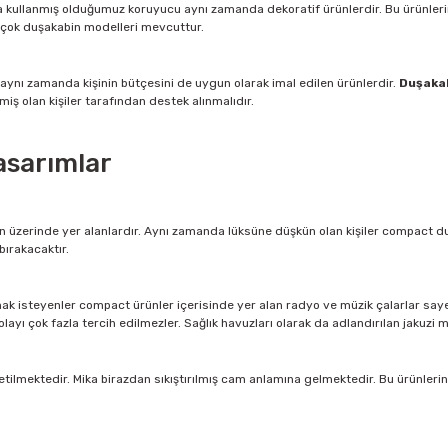
ullanmış olduğumuz koruyucu aynı zamanda dekoratif ürünlerdir. Bu ürünlerin uz
irçok duşakabin modelleri mevcuttur.
ynı zamanda kişinin bütçesini de uygun olarak imal edilen ürünlerdir.
Duşaka
lmiş olan kişiler tarafından destek alınmalıdır.
asarımlar
in üzerinde yer alanlardır. Aynı zamanda lüksüne düşkün olan kişiler compact duş
bırakacaktır.
nmak isteyenler compact ürünler içerisinde yer alan radyo ve müzik çalarlar saye
ı çok fazla tercih edilmezler. Sağlık havuzları olarak da adlandırılan jakuzi mo
ilmektedir. Mika birazdan sıkıştırılmış cam anlamına gelmektedir. Bu ürünleri