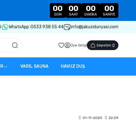
00
00
00
00
GÜN
SAAT
DAKIKA
SANIYE
6
WhatsApp :
0533 938 55 44
info@jakuzidunyasi.com
Üye Girişi
Sepetim
(
)
ER
VARİL SAUNA
HAVUZ DUŞ
01-11-2020
22:29