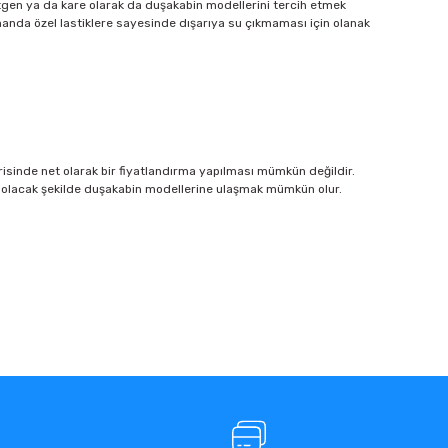
rtgen ya da kare olarak da duşakabin modellerini tercih etmek
amanda özel lastiklere sayesinde dışarıya su çıkmaması için olanak
sinde net olarak bir fiyatlandırma yapılması mümkün değildir.
un olacak şekilde duşakabin modellerine ulaşmak mümkün olur.