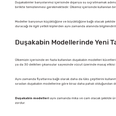
Duşakabinler banyolarımız içerisinde dışarıya su sıçratmamak adıma k
birlikte temizlenmesi gerekmektedir. Ülkemiz içerisinde kullanılan b
Modeller banyonun küçüklüğüne ve büyüklüğüne bağlı olacak şekilde a
duracağı ile ilgili yetkili kişilerden aynı zamanda alanında bilgilendiri
Duşakabin Modellerinde Yeni T
Ülkemizin içerisinde en fazla kullanılan duşakabin modelleri küvetler
ya da 30 delikten çıkansular sayesinde vücut üzerinde masaj etkisi 
Aynı zamanda fiyatlarına bağlı olarak daha da lüks çeşitlerini kulla
sıradan duşakabin modellerine göre biraz daha pahalı olduğundan dolay
Duşakabin modelleri
aynı zamanda mika ve cam olacak şekilde üret
zordur.