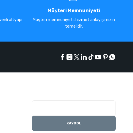
Müşteri Memnuniyeti
enli altyapı
Müşteri memnuniyeti, hizmet anlayışımızın
temelidir.
E-Bülten Listesi
Kampanyaları kaçırmayın
KAYDOL