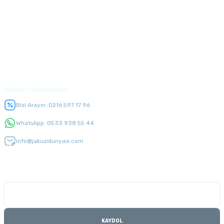
Alışveriş
Üyelik
Müşteri Hizmetleri
Bizi Arayın :
0216 597 17 96
WhatsApp :
0533 938 55 44
info@jakuzidunyasi.com
E-Bülten Listesi
Kampanyaları kaçırmayın
KAYDOL