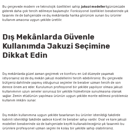
Bu çerçevede modern ve teknolojik özellikleri sahip
jakuzi modelleri
günümüzde
giderek daha çok tercih edilmeye başlamıştır. Fonksiyonel özellikleri beraberinde şık
tasarımı ile de bahçenizde ve dış mekânlarda harika görünüm sunan bu ürünler
kullanım amacına uygun şekilde üretilir.
Dış Mekânlarda Güvenle
Kullanımda Jakuzi Seçimine
Dikkat Edin
Dış mekânlarda güzel zaman geçirmek ve konforu en üst düzeyde yaşamak
istiyorsanız siz de dış mekân jakuzi modellerini tercih edebilirsiniz. Bu çerçevede
bütçeniz dahilinde yapmış olduğunuz seçimler ile beraber uzman tercih de son
derece önem arz eder. Kurulumun profesyonel bir şekilde yapılıyor olması jakuzi
kullanımının uzun seneler sorunsuz bir şekilde hizmetinize sunulmasına olanak
sağlar. Zemin etüdünün yapılması ürünün uygun şekilde monte edilmesi problemsiz
kullanım imkânı sunar.
Dış mekân kullanımına uygun şekilde tasarlanan bu ürünler istenildiği takdirde
kabinli istenildiği takdirde sadece küvet ile beraber satışı vardır. Oval ve kare jakuzi
modelleri beraberinde siz de bahçenizde keyifli kullanabileceğiniz şık tasarımlı bu
ürünlere profesyonel uzman seçimi ile kolay bir şekilde sahip olabilirsiniz.