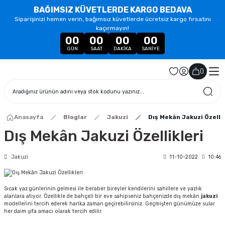
BAĞIMSIZ KÜVETLERDE KARGO BEDAVA
Siparişinizi hemen verin, bağımsız küvetlerde ücretsiz kargo fırsatını
kaçırmayın!
00
00
00
00
GÜN
SAAT
DAKIKA
SANIYE
(
)
Anasayfa
Bloglar
Jakuzi
Dış Mekân Jakuzi Özellik
Dış Mekân Jakuzi Özellikleri
Jakuzi
11-10-2022
10:46
Sıcak yaz günlerinin gelmesi ile beraber bireyler kendilerini sahillere ve yazlık
alanlara atıyor. Özellikle de bahçeli bir eve sahipseniz bahçenizde dış mekân
jakuzi
modellerini tercih ederek harika zaman geçirebilirsiniz. Geçmişten günümüze sular
her daim şifa amacı olarak tercih edilir.