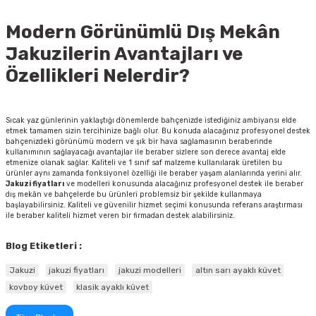
Modern Görünümlü Dış Mekân
Jakuzilerin Avantajları ve
Özellikleri Nelerdir?
Sıcak yaz günlerinin yaklaştığı dönemlerde bahçenizde istediğiniz ambiyansı elde
etmek tamamen sizin tercihinize bağlı olur. Bu konuda alacağınız profesyonel destek
bahçenizdeki görünümü modern ve şık bir hava sağlamasının beraberinde
kullanımının sağlayacağı avantajlar ile beraber sizlere son derece avantaj elde
etmenize olanak sağlar. Kaliteli ve 1 sınıf saf malzeme kullanılarak üretilen bu
ürünler aynı zamanda fonksiyonel özelliği ile beraber yaşam alanlarında yerini alır.
Jakuzi fiyatları
ve modelleri konusunda alacağınız profesyonel destek ile beraber
dış mekân ve bahçelerde bu ürünleri problemsiz bir şekilde kullanmaya
başlayabilirsiniz. Kaliteli ve güvenilir hizmet seçimi konusunda referans araştırması
ile beraber kaliteli hizmet veren bir firmadan destek alabilirsiniz.
Blog Etiketleri :
Jakuzi
jakuzi fiyatları
jakuzi modelleri
altın sarı ayaklı küvet
kovboy küvet
klasik ayaklı küvet