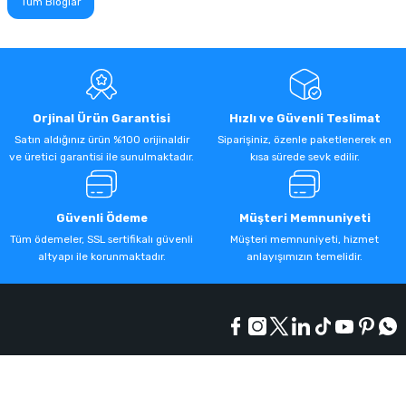
Tüm Bloglar
Orjinal Ürün Garantisi
Hızlı ve Güvenli Teslimat
Satın aldığınız ürün %100 orijinaldir
Siparişiniz, özenle paketlenerek en
ve üretici garantisi ile sunulmaktadır.
kısa sürede sevk edilir.
Güvenli Ödeme
Müşteri Memnuniyeti
Tüm ödemeler, SSL sertifikalı güvenli
Müşteri memnuniyeti, hizmet
altyapı ile korunmaktadır.
anlayışımızın temelidir.
Kurumsal