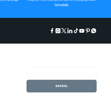
temelidir.
E-Bülten Listesi
Kampanyaları kaçırmayın
KAYDOL