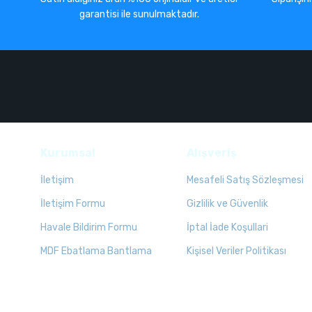
garantisi ile sunulmaktadır.
Kurumsal
Alışveriş
İletişim
Mesafeli Satış Sözleşmesi
İletişim Formu
Gizlilik ve Güvenlik
Havale Bildirim Formu
İptal İade Koşullari
MDF Ebatlama Bantlama
Kişisel Veriler Politikası