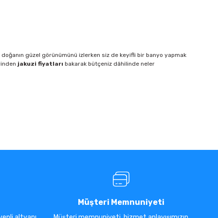
ve doğanın güzel görünümünü izlerken siz de keyifli bir banyo yapmak
erinden
jakuzi fiyatları
bakarak bütçeniz dâhilinde neler
Müşteri Memnuniyeti
enli altyapı
Müşteri memnuniyeti, hizmet anlayışımızın