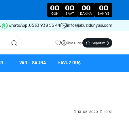
00
00
00
00
GÜN
SAAT
DAKIKA
SANIYE
6
WhatsApp :
0533 938 55 44
info@jakuzidunyasi.com
Üye Girişi
Sepetim
(
)
ER
VARİL SAUNA
HAVUZ DUŞ
13-05-2020
10:51