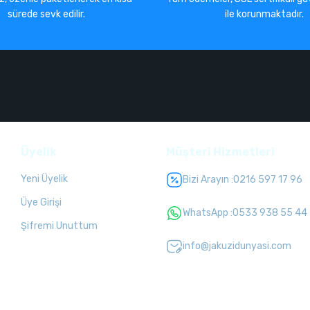
sürede sevk edilir.
ile korunmaktadır.
Üyelik
Müşteri Hizmetleri
Yeni Üyelik
Bizi Arayın :
0216 597 17 96
Üye Girişi
WhatsApp :
0533 938 55 44
Şifremi Unuttum
info@jakuzidunyasi.com