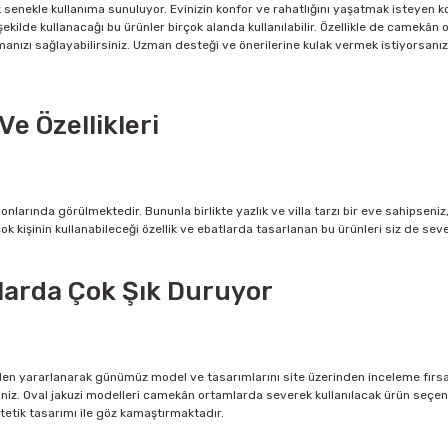
k senekle kullanıma sunuluyor. Evinizin konfor ve rahatlığını yaşatmak isteyen ko
 şekilde kullanacağı bu ürünler birçok alanda kullanılabilir. Özellikle de camek
ızı sağlayabilirsiniz. Uzman desteği ve önerilerine kulak vermek istiyorsanız, 
e Özellikleri
onlarında görülmektedir. Bununla birlikte yazlık ve villa tarzı bir eve sahipse
ok kişinin kullanabileceği özellik ve ebatlarda tasarlanan bu ürünleri siz de sev
larda Çok Şık Duruyor
en yararlanarak günümüz model ve tasarımlarını site üzerinden inceleme fırsatı
siniz. Oval jakuzi modelleri camekân ortamlarda severek kullanılacak ürün seçen
estetik tasarımı ile göz kamaştırmaktadır.