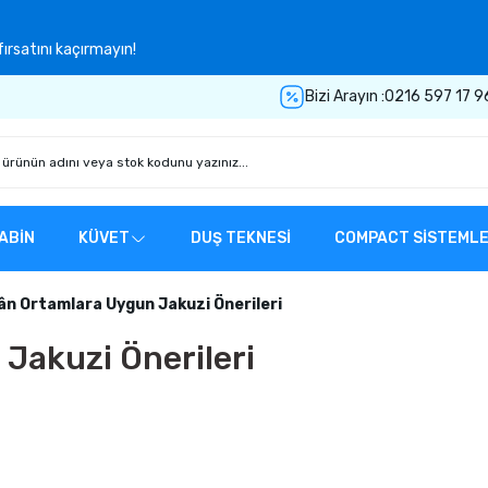
ırsatını kaçırmayın!
Bizi Arayın :
0216 597 17 9
ABİN
KÜVET
DUŞ TEKNESİ
COMPACT SİSTEML
n Ortamlara Uygun Jakuzi Önerileri
akuzi Önerileri