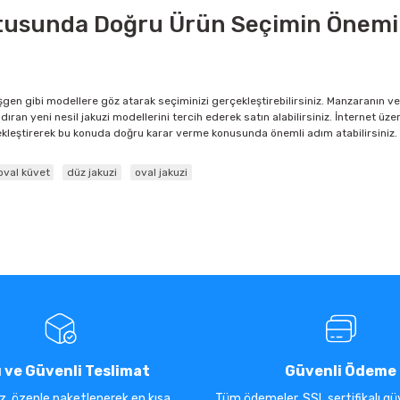
ultusunda Doğru Ürün Seçimin Önemi
eşgen gibi modellere göz atarak seçiminizi gerçekleştirebilirsiniz. Manzaranın 
dıran yeni nesil jakuzi modellerini tercih ederek satın alabilirsiniz. İnternet üz
çekleştirerek bu konuda doğru karar verme konusunda önemli adım atabilirsiniz.
oval küvet
düz jakuzi
oval jakuzi
ı ve Güvenli Teslimat
Güvenli Ödeme
iz, özenle paketlenerek en kısa
Tüm ödemeler, SSL sertifikalı güv