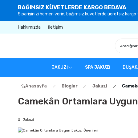
BAĞIMSIZ KÜVETLERDE KARGO BEDAVA
Siparişinizi hemen verin, bağımsız küvetlerde ücretsiz kargo f
Hakkımızda
İletişim
JAKUZİ
SPA JAKUZİ
DUŞAK
Anasayfa
Bloglar
Jakuzi
Camekâ
Camekân Ortamlara Uygun J
Jakuzi