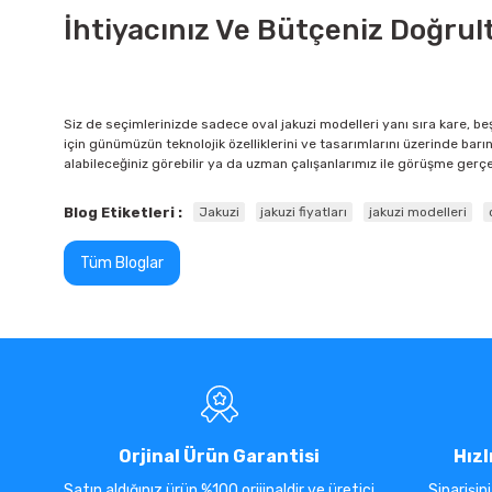
İhtiyacınız Ve Bütçeniz Doğr
Siz de seçimlerinizde sadece oval jakuzi modelleri yanı sıra kare, b
için günümüzün teknolojik özelliklerini ve tasarımlarını üzerinde barın
alabileceğiniz görebilir ya da uzman çalışanlarımız ile görüşme ger
Blog Etiketleri :
Jakuzi
jakuzi fiyatları
jakuzi modelleri
Tüm Bloglar
Orjinal Ürün Garantisi
Hızl
Satın aldığınız ürün %100 orijinaldir ve üretici
Siparişin