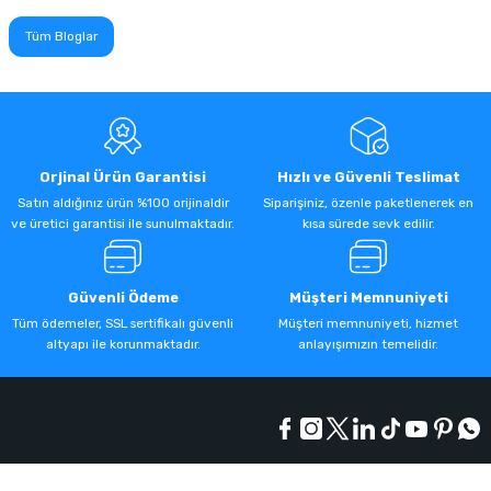
Tüm Bloglar
Orjinal Ürün Garantisi
Hızlı ve Güvenli Teslimat
Satın aldığınız ürün %100 orijinaldir
Siparişiniz, özenle paketlenerek en
ve üretici garantisi ile sunulmaktadır.
kısa sürede sevk edilir.
Güvenli Ödeme
Müşteri Memnuniyeti
Tüm ödemeler, SSL sertifikalı güvenli
Müşteri memnuniyeti, hizmet
altyapı ile korunmaktadır.
anlayışımızın temelidir.