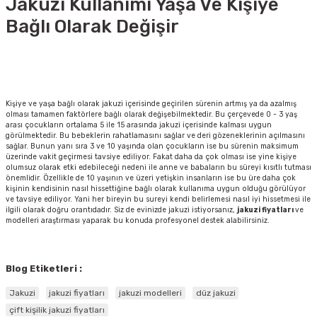
Jakuzi Kullanımı Yaşa Ve Kişiye
Bağlı Olarak Değişir
Kişiye ve yaşa bağlı olarak jakuzi içerisinde geçirilen sürenin artmış ya da azalmış
olması tamamen faktörlere bağlı olarak değişebilmektedir. Bu çerçevede 0 - 3 yaş
arası çocukların ortalama 5 ile 15 arasında jakuzi içerisinde kalması uygun
görülmektedir. Bu bebeklerin rahatlamasını sağlar ve deri gözeneklerinin açılmasını
sağlar. Bunun yanı sıra 3 ve 10 yaşında olan çocukların ise bu sürenin maksimum
üzerinde vakit geçirmesi tavsiye ediliyor. Fakat daha da çok olması ise yine kişiye
olumsuz olarak etki edebileceği nedeni ile anne ve babaların bu süreyi kısıtlı tutması
önemlidir. Özellikle de 10 yaşının ve üzeri yetişkin insanların ise bu üre daha çok
kişinin kendisinin nasıl hissettiğine bağlı olarak kullanıma uygun olduğu görülüyor
ve tavsiye ediliyor. Yani her bireyin bu sureyi kendi belirlemesi nasıl iyi hissetmesi ile
ilgili olarak doğru orantıdadır. Siz de evinizde jakuzi istiyorsanız,
jakuzi fiyatları
ve
modelleri araştırması yaparak bu konuda profesyonel destek alabilirsiniz.
Blog Etiketleri :
Jakuzi
jakuzi fiyatları
jakuzi modelleri
düz jakuzi
çift kişilik jakuzi fiyatları