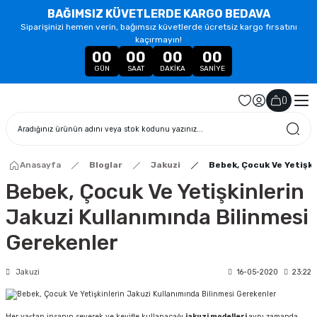
BAĞIMSIZ KÜVETLERDE KARGO BEDAVA
Siparişinizi hemen verin, bağımsız küvetlerde ücretsiz kargo fırsatını
kaçırmayın!
00
00
00
00
GÜN
SAAT
DAKIKA
SANIYE
(
)
Anasayfa
Bloglar
Jakuzi
Bebek, Çocuk Ve Yetişki
Bebek, Çocuk Ve Yetişkinlerin
Jakuzi Kullanımında Bilinmesi
Gerekenler
Jakuzi
16-05-2020
23:22
Her yaştan insanın severek ve keyifle kullanacağı
jakuzi modelleri
aynı zamanda