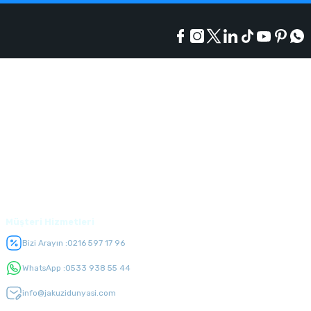
Kurumsal
Alışveriş
Üyelik
Müşteri Hizmetleri
Bizi Arayın :
0216 597 17 96
WhatsApp :
0533 938 55 44
info@jakuzidunyasi.com