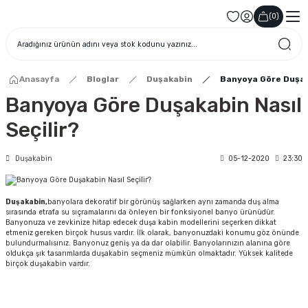
(
0
)
Anasayfa
Bloglar
Duşakabin
Banyoya Göre Duşaka
Banyoya Göre Duşakabin Nasıl
Seçilir?
Duşakabin
05-12-2020
23:30
Duşakabin,
banyolara dekoratif bir görünüş sağlarken aynı zamanda duş alma
sırasında etrafa su sıçramalarını da önleyen bir fonksiyonel banyo ürünüdür.
Banyonuza ve zevkinize hitap edecek duşa kabin modellerini seçerken dikkat
etmeniz gereken birçok husus vardır. İlk olarak, banyonuzdaki konumu göz önünde
bulundurmalısınız. Banyonuz geniş ya da dar olabilir. Banyolarınızın alanına göre
oldukça şık tasarımlarda duşakabin seçmeniz mümkün olmaktadır. Yüksek kalitede
birçok duşakabin vardır.