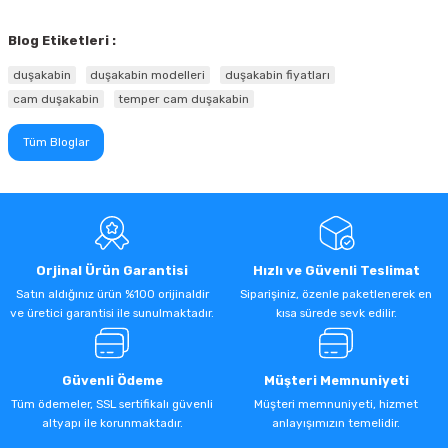
Blog Etiketleri :
duşakabin
duşakabin modelleri
duşakabin fiyatları
cam duşakabin
temper cam duşakabin
Tüm Bloglar
Orjinal Ürün Garantisi
Hızlı ve Güvenli Teslimat
Satın aldığınız ürün %100 orijinaldir
Siparişiniz, özenle paketlenerek en
ve üretici garantisi ile sunulmaktadır.
kısa sürede sevk edilir.
Güvenli Ödeme
Müşteri Memnuniyeti
Tüm ödemeler, SSL sertifikalı güvenli
Müşteri memnuniyeti, hizmet
altyapı ile korunmaktadır.
anlayışımızın temelidir.