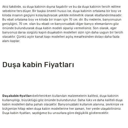
Aksi takdirde, su duşa kabinin dışına taşabilir ve bu da duşa kabinin tercih edilme
sebebine ters düşer. Bir başka önemli husus ise, duşa kabinin ortalama bir boy ve
kiloda insanın geçişini kolaylaştıracak şekilde milimetrik olarak ebatlandırılmasıdır.
Bu ebat ortalama boy ve kiloda bir insan için 70 cm. dir. Bu nedenle, banyonuzun
genişliğini, 70 cm. olan bu ebadı ve banyonuzdaki diğer banyo elemanlarını göz
önünde bulundurarak duşa kabin modeli siparişi vermelisiniz. Son olarak, eğer
banyonuz darsa sürgülü kapılı duşakabin modelleri sizin için daha uygun bir tercih
olacaktır. Çünkü açılır kanat kapı modelleri açılış mesafesinden dolayı daha fazla
alanı kaplar.
Duşa kabin Fiyatları
Duşakabin fiyatları
belirlenirken kullanılan malzemelerin kalitesi, duşa kabinin
kullanışlılığı, büyüklüğü göz önünde bulundurulur. Daha lüks ve daha kaliteli duşa
kabin modelleri daha pahalı olacaktır. Banyonuzdaki kullanım alanına, zevkinize ve
bütçenize hitap eden duşa kabin modellerine her zaman, her yerde ulaşabilirsiniz.
Duşa kabin fiyatları, saydığımız bu unsurlara göre değişiklik gösterecektir.