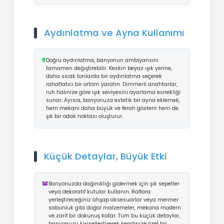
Aydınlatma ve Ayna Kullanımı
Doğru aydınlatma, banyonun ambiyansını
tamamen değiştirebilir. Keskin beyaz ışık yerine,
daha sıcak tonlarda bir aydınlatma seçerek
rahatlatıcı bir ortam yaratın. Dimmerli anahtarlar,
ruh halinize göre ışık seviyesini ayarlama esnekliği
sunar. Ayrıca, banyonuza estetik bir ayna eklemek,
hem mekanı daha büyük ve ferah gösterir hem de
şık bir odak noktası oluşturur.
Küçük Detaylar, Büyük Etki
Banyonuzda dağınıklığı gidermek için şık sepetler
veya dekoratif kutular kullanın. Raflara
yerleştireceğiniz ahşap aksesuarlar veya mermer
sabunluk gibi doğal malzemeler, mekana modern
ve zarif bir dokunuş katar. Tüm bu küçük detaylar,
banyonuzu kişiselleştirerek kendinize özel bir