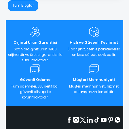
Tüm Bloglar
Orjinal Ürün Garantisi
Hızlı ve Güvenli Teslimat
Satın aldığınız ürün %100
Siparişiniz, özenle paketlenerek
orijinaldir ve üretici garantisi ile
en kısa sürede sevk edilir.
sunulmaktadır.
Güvenli Ödeme
Müşteri Memnuniyeti
Tüm ödemeler, SSL sertifikalı
Müşteri memnuniyeti, hizmet
güvenli altyapı ile
anlayışımızın temelidir.
korunmaktadır.