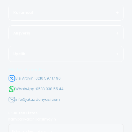
Kurumsal
Alışveriş
Üyelik
Müşteri Hizmetleri
Bizi Arayın :
0216 597 17 96
WhatsApp :
0533 938 55 44
info@jakuzidunyasi.com
E-Bülten Listesi
Kampanyaları kaçırmayın