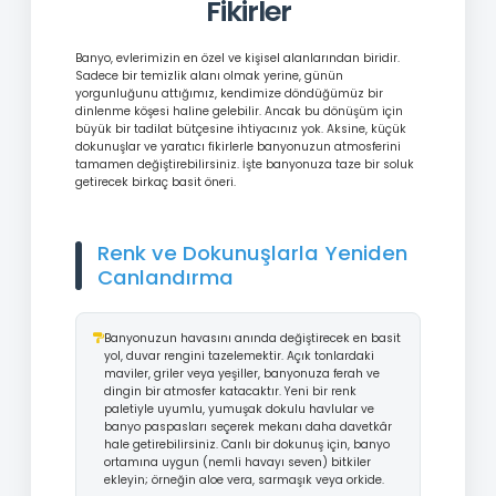
Fikirler
Banyo, evlerimizin en özel ve kişisel alanlarından biridir.
Sadece bir temizlik alanı olmak yerine, günün
yorgunluğunu attığımız, kendimize döndüğümüz bir
dinlenme köşesi haline gelebilir. Ancak bu dönüşüm için
büyük bir tadilat bütçesine ihtiyacınız yok. Aksine, küçük
dokunuşlar ve yaratıcı fikirlerle banyonuzun atmosferini
tamamen değiştirebilirsiniz. İşte banyonuza taze bir soluk
getirecek birkaç basit öneri.
Renk ve Dokunuşlarla Yeniden
Canlandırma
Banyonuzun havasını anında değiştirecek en basit
yol, duvar rengini tazelemektir. Açık tonlardaki
maviler, griler veya yeşiller, banyonuza ferah ve
dingin bir atmosfer katacaktır. Yeni bir renk
paletiyle uyumlu, yumuşak dokulu havlular ve
banyo paspasları seçerek mekanı daha davetkâr
hale getirebilirsiniz. Canlı bir dokunuş için, banyo
ortamına uygun (nemli havayı seven) bitkiler
ekleyin; örneğin aloe vera, sarmaşık veya orkide.