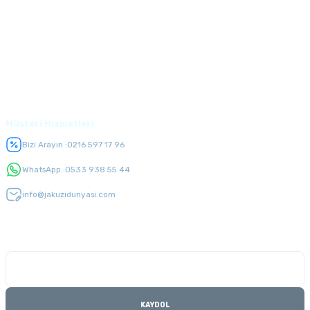
Alışveriş
Üyelik
Müşteri Hizmetleri
Bizi Arayın :
0216 597 17 96
WhatsApp :
0533 938 55 44
info@jakuzidunyasi.com
E-Bülten Listesi
Kampanyaları kaçırmayın
KAYDOL