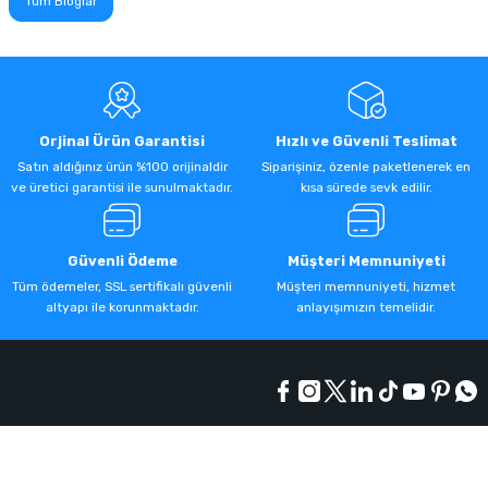
Tüm Bloglar
Orjinal Ürün Garantisi
Hızlı ve Güvenli Teslimat
Satın aldığınız ürün %100 orijinaldir
Siparişiniz, özenle paketlenerek en
ve üretici garantisi ile sunulmaktadır.
kısa sürede sevk edilir.
Güvenli Ödeme
Müşteri Memnuniyeti
Tüm ödemeler, SSL sertifikalı güvenli
Müşteri memnuniyeti, hizmet
altyapı ile korunmaktadır.
anlayışımızın temelidir.
Kurumsal