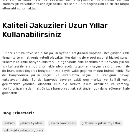
modern şık ve yenisin teknolojik özelliklere sahip ürün seçenekleri ile sizlere birçok
alternatif sunulmaktadır.
Kaliteli Jakuzileri Uzun Yıllar
Kullanabilirsiniz
Birinci sınıf kaliteye sahip bir jakuzi fiyatları araştırması yapmak istediğinizde sizde
firmamızı tercih etmeniz yeterli olacaktır. Her daim sizlere profesyonel hizmet sunan
firmamız ile sizde banyonuzda farklı bir görünüm elde edebilirsiniz. Banyoda yüksek
ışık kalitesi ile ferah görünüm elde edebileceğiniz gibi renk seçimi ve ürün seçimi ile
de bunu destekleyerek banyolarınızda keyifli vakit geçirme imkanı bulabilirsiniz. Siz
de banyonuzda jakuzi seçimi ve aydınlatma seçimi ile istediğiniz havayı
yakalayabilirsiniz. Bu da banyoda severek vakit geçirmenize ve kaliteli vakit
geçirmenize yardımcı olacaktır. Bununla birlikte jakuzi özellikleri ve vereceği
konforu üzerine dahil ettiğinizde banyo yapmak eskisinden çok daha eğlenceli hale
gelecektir.
Blog Etiketleri :
Jakuzi
jakuzi fiyatları
jakuzi modelleri
çift kişilik jakuzi fiyatları
çift kişilik jakuzi ölçüleri