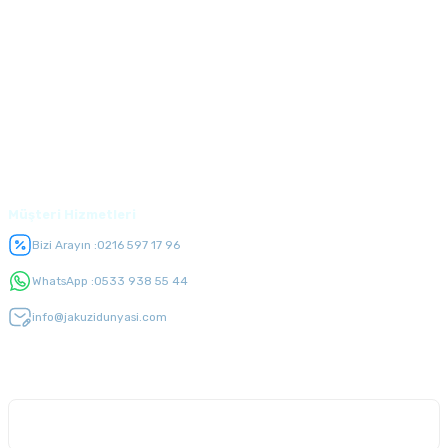
Kurumsal
Alışveriş
Üyelik
Müşteri Hizmetleri
Bizi Arayın :
0216 597 17 96
WhatsApp :
0533 938 55 44
info@jakuzidunyasi.com
E-Bülten Listesi
Kampanyaları kaçırmayın