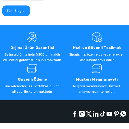
Tüm Bloglar
Orjinal Ürün Garantisi
Hızlı ve Güvenli Teslimat
Satın aldığınız ürün %100 orijinaldir
Siparişiniz, özenle paketlenerek en
ve üretici garantisi ile sunulmaktadır.
kısa sürede sevk edilir.
Güvenli Ödeme
Müşteri Memnuniyeti
Tüm ödemeler, SSL sertifikalı güvenli
Müşteri memnuniyeti, hizmet
altyapı ile korunmaktadır.
anlayışımızın temelidir.