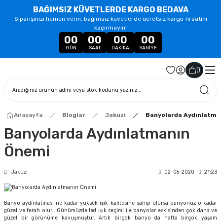
BAĞIMSIZ KÜVETLERDE KARGO BEDAVA
Siparişinizi hemen verin, bağımsız küvetlerde ücretsiz kargo fırsatını
kaçırmayın!
00
00
00
00
GÜN
SAAT
DAKIKA
SANIYE
(
)
Anasayfa
Bloglar
Jakuzi
Banyolarda Aydınlatma
Banyolarda Aydınlatmanın
Önemi
Jakuzi
02-06-2020
21:23
Banyo aydınlatması ne kadar yüksek ışık kalitesine sahip olursa banyonuz o kadar
güzel ve ferah olur. Günümüzde led ışık seçimi ile banyolar eskisinden çok daha ve
güzel bir görünüme kavuşmuştur. Artık birçok banyo da hatta birçok yaşam