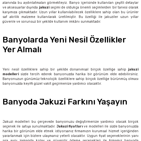
alanında bu aydınlatmaları görmekteyiz. Banyo içerisinde kullanılan çeşitli detaylar
ve aksesuarlar dışında
jakuzi
seçimi de oldukça önemli seçimlerden bir tanesi olarak
karşımıza çıkmaktadır. Uzun yıllar kullanılabilecek özelliklere sahip olan bu ürünler
saf akrilik malzeme kullanılarak üretilmiştir. Bu özelliği ile jakuziler uzun yıllar
güvenle ve sorunsuz bir şekilde kullanım imkânı sunmaktadır.
Banyolarda Yeni Nesil Özellikler
Yer Almalı
Yeni nesil özelliklere sahip bir şekilde donanımsal birçok özelliğe sahip
jakuzi
modelleri
sizde tercih ederek banyonuzda harika bir görünüm elde edebilirsiniz.
Banyonuzun günümüz teknolojik özelliklere sahip birçok özelliğe bürünmüş olması
banyonuzda keyifli güzel vakit geçirmenize yardımcı olacaktır.
Banyoda Jakuzi Farkını Yaşayın
Jakuzi modelleri bu çerçevede banyonuzu değiştirmenize yardımcı olacak birçok
seçenek ile satışa sunulmaktadır.
Jakuzi fiyatları
ve modelleri ile sizde banyonuzda
harika bir görünüm elde etmek istiyorsanız firmamızın kurumsal hizmet içeriğinden
yararlanmak için bizlere ulaşmanız yeterli olacaktır. Uygun fiyat seçeneklerinin yanı
sıra aynı zamanda kolay ve güvenilir ödeme seçenekleri ile firmamız banyoda