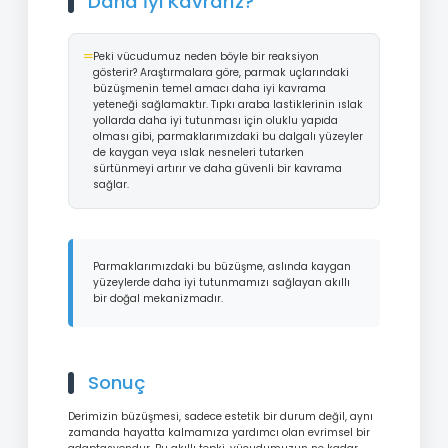
Daha İyi Kavrarız?
Peki vücudumuz neden böyle bir reaksiyon
gösterir? Araştırmalara göre, parmak uçlarındaki
büzüşmenin temel amacı daha iyi kavrama
yeteneği sağlamaktır. Tıpkı araba lastiklerinin ıslak
yollarda daha iyi tutunması için oluklu yapıda
olması gibi, parmaklarımızdaki bu dalgalı yüzeyler
de kaygan veya ıslak nesneleri tutarken
sürtünmeyi artırır ve daha güvenli bir kavrama
sağlar.
Parmaklarımızdaki bu büzüşme, aslında kaygan
yüzeylerde daha iyi tutunmamızı sağlayan akıllı
bir doğal mekanizmadır.
Sonuç
Derimizin büzüşmesi, sadece estetik bir durum değil, aynı
zamanda hayatta kalmamıza yardımcı olan evrimsel bir