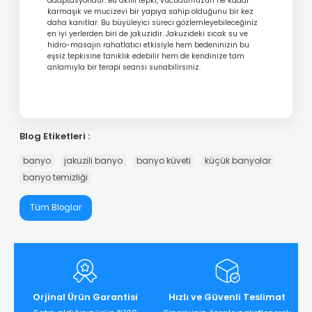
adaptasyondur. Bu akıllı tepki, vücudumuzun ne kadar
karmaşık ve mucizevi bir yapıya sahip olduğunu bir kez
daha kanıtlar. Bu büyüleyici süreci gözlemleyebileceğiniz
en iyi yerlerden biri de jakuzidir. Jakuzideki sıcak su ve
hidro-masajın rahatlatıcı etkisiyle hem bedeninizin bu
eşsiz tepkisine tanıklık edebilir hem de kendinize tam
anlamıyla bir terapi seansı sunabilirsiniz.
Blog Etiketleri :
banyo
jakuzili banyo
banyo küveti
küçük banyolar
banyo temizliği
Tüm Bloglar
Orjinal Ürün Garantisi
Hızlı ve Güvenli Teslimat