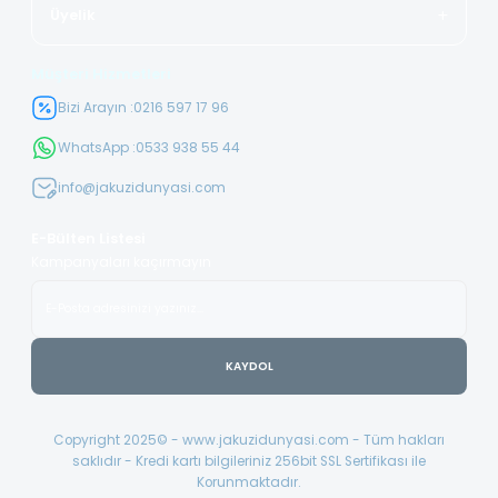
Üyelik
Müşteri Hizmetleri
Bizi Arayın :
0216 597 17 96
WhatsApp :
0533 938 55 44
info@jakuzidunyasi.com
E-Bülten Listesi
Kampanyaları kaçırmayın
KAYDOL
Copyright 2025© - www.jakuzidunyasi.com - Tüm hakları
saklıdır - Kredi kartı bilgileriniz 256bit SSL Sertifikası ile
Korunmaktadır.