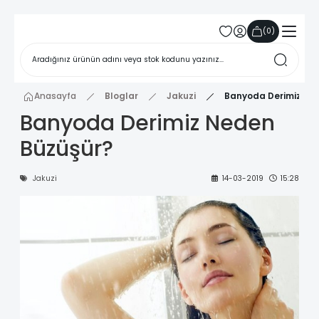
(
0
)
Anasayfa
Bloglar
Jakuzi
Banyoda Derimiz Ne
Banyoda Derimiz Neden
Büzüşür?
Jakuzi
14-03-2019
15:28