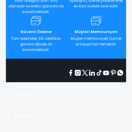
Satın aldığınız ürün %100
Siparişiniz, özenle paketlenerek
orijinaldir ve üretici garantisi ile
en kısa sürede sevk edilir.
sunulmaktadır.
Güvenli Ödeme
Müşteri Memnuniyeti
Tüm ödemeler, SSL sertifikalı
Müşteri memnuniyeti, hizmet
güvenli altyapı ile
anlayışımızın temelidir.
korunmaktadır.
Kurumsal
Alışveriş