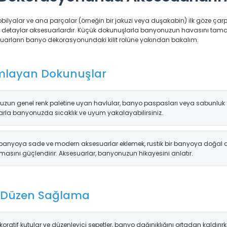
alar ve ana parçalar (örneğin bir jakuzi veya duşakabin) ilk göze çarp
 asıl detaylar aksesuarlardır. Küçük dokunuşlarla banyonuzun havasını tamame
ksesuarların banyo dekorasyonundaki kilit rolüne yakından bakalım.
mlayan Dokunuşlar
zun genel renk paletine uyan havlular, banyo paspasları veya sabunluk s
larla banyonuzda sıcaklık ve uyum yakalayabilirsiniz.
 banyoya sade ve modern aksesuarlar eklemek, rustik bir banyoya doğal a
masını güçlendirir. Aksesuarlar, banyonuzun hikayesini anlatır.
e Düzen Sağlama
ekoratif kutular ve düzenleyici sepetler, banyo dağınıklığını ortadan kaldır