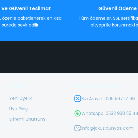
ı ve Güvenli Teslimat
Güvenli Ödeme
z, özenle paketlenerek en kısa
Tüm ödemeler, SSL sertifikal
sürede sevk edilir.
altyapı ile korunmakta
Üyelik
Müşteri Hizmetleri
Yeni Üyelik
Bizi Arayın :
0216 597 17 96
Üye Girişi
WhatsApp :
0533 938 55 4
Şifremi Unuttum
info@jakuzidunyasi.com