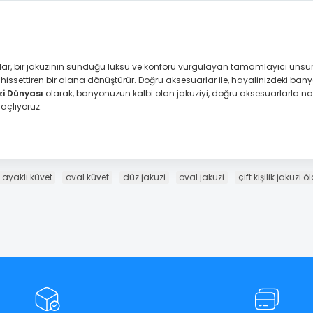
, bir jakuzinin sunduğu lüksü ve konforu vurgulayan tamamlayıcı unsur
 hissettiren bir alana dönüştürür. Doğru aksesuarlar ile, hayalinizdeki ba
zi Dünyası
olarak, banyonuzun kalbi olan jakuziyi, doğru aksesuarlarla n
açlıyoruz.
ayaklı küvet
oval küvet
düz jakuzi
oval jakuzi
çift kişilik jakuzi ö