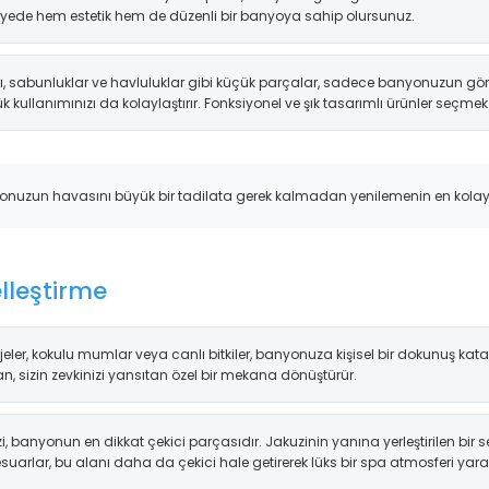
sayede hem estetik hem de düzenli bir banyoya sahip olursunuz.
ları, sabunluklar ve havluluklar gibi küçük parçalar, sadece banyonuz
ullanımınızı da kolaylaştırır. Fonksiyonel ve şık tasarımlı ürünler seçmek
yonuzun havasını büyük bir tadilata gerek kalmadan yenilemenin en kolay
lleştirme
jeler, kokulu mumlar veya canlı bitkiler, banyonuza kişisel bir dokunuş ka
, sizin zevkinizi yansıtan özel bir mekana dönüştürür.
zi, banyonun en dikkat çekici parçasıdır. Jakuzinin yanına yerleştirilen bir s
suarlar, bu alanı daha da çekici hale getirerek lüks bir spa atmosferi yar