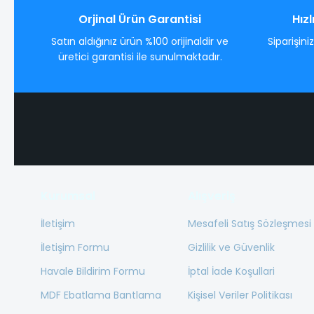
Orjinal Ürün Garantisi
Hızl
Satın aldığınız ürün %100 orijinaldir ve
Siparişini
üretici garantisi ile sunulmaktadır.
Kurumsal
Alışveriş
İletişim
Mesafeli Satış Sözleşmesi
İletişim Formu
Gizlilik ve Güvenlik
Havale Bildirim Formu
İptal İade Koşullari
MDF Ebatlama Bantlama
Kişisel Veriler Politikası