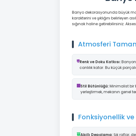
Banyo dekorasyonunda büyük mobily
karakterini ve şıklığını belirleyen
sığınak haline getirebilirsiniz. A
Atmosferi Tama
Renk ve Doku Katkısı:
Banyonu
canlılık katar. Bu küçük parça
Stil Bütünlüğü:
Minimalist bir
yerleştirmek, mekanın genel te
Fonksiyonellik v
Akıllı Depolama:
Şık raflar, d