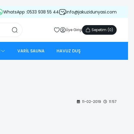
WhatsApp :
0533 938 55 44
info@jakuzidunyasi.com
Üye Girişi
Sepetim
(
0
)
R
VARİL SAUNA
HAVUZ DUŞ
11-02-2019
11:57