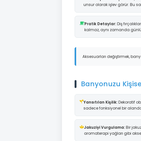
unsur olarak işlev görür. Bu 
Pratik Detaylar:
Diş fırçalık
kalmaz, aynı zamanda günlük k
Aksesuarları değiştirmek, ban
Banyonuzu Kişise
Yansıtılan Kişilik:
Dekoratif ob
sadece fonksiyonel bir alandan
Jakuziyi Vurgulama:
Bir jaku
aromaterapi yağları gibi akse