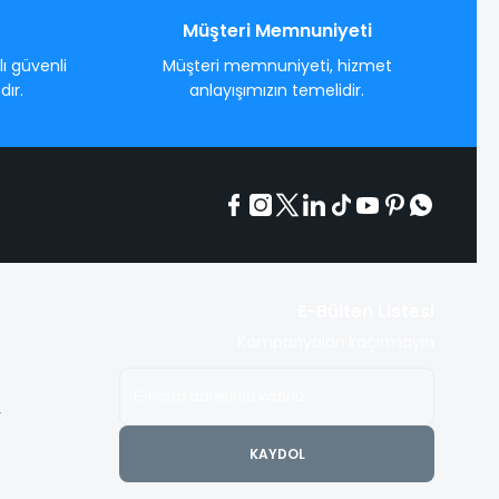
Müşteri Memnuniyeti
ı güvenli
Müşteri memnuniyeti, hizmet
dır.
anlayışımızın temelidir.
E-Bülten Listesi
Kampanyaları kaçırmayın
4
KAYDOL