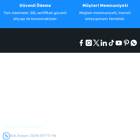
Güvenli Ödeme
Müşteri Memnuniyeti
Tüm ödemeler, SSL sertifikalı güvenli
Müşteri memnuniyeti, hizmet
altyapı ile korunmaktadır.
anlayışımızın temelidir.
Kurumsal
Alışveriş
Üyelik
Müşteri Hizmetleri
Bizi Arayın :
0216 597 17 96