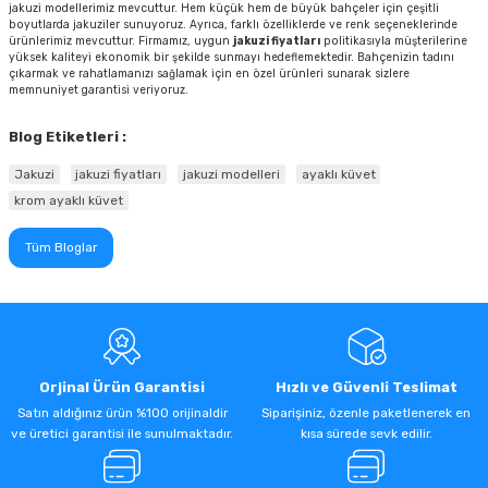
jakuzi modellerimiz mevcuttur. Hem küçük hem de büyük bahçeler için çeşitli
boyutlarda jakuziler sunuyoruz. Ayrıca, farklı özelliklerde ve renk seçeneklerinde
ürünlerimiz mevcuttur. Firmamız, uygun
jakuzi fiyatları
politikasıyla müşterilerine
yüksek kaliteyi ekonomik bir şekilde sunmayı hedeflemektedir. Bahçenizin tadını
çıkarmak ve rahatlamanızı sağlamak için en özel ürünleri sunarak sizlere
memnuniyet garantisi veriyoruz.
Blog Etiketleri :
Jakuzi
jakuzi fiyatları
jakuzi modelleri
ayaklı küvet
krom ayaklı küvet
Tüm Bloglar
Orjinal Ürün Garantisi
Hızlı ve Güvenli Teslimat
Satın aldığınız ürün %100 orijinaldir
Siparişiniz, özenle paketlenerek en
ve üretici garantisi ile sunulmaktadır.
kısa sürede sevk edilir.