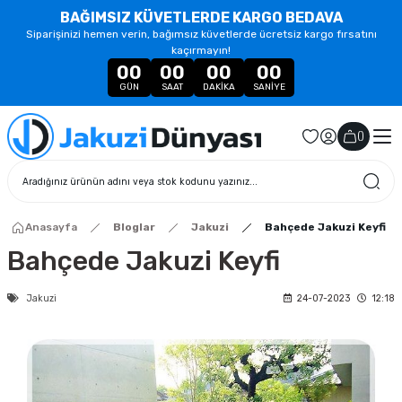
BAĞIMSIZ KÜVETLERDE KARGO BEDAVA
Siparişinizi hemen verin, bağımsız küvetlerde ücretsiz kargo fırsatını
kaçırmayın!
00
00
00
00
GÜN
SAAT
DAKIKA
SANIYE
(
)
Anasayfa
Bloglar
Jakuzi
Bahçede Jakuzi Keyfi
Bahçede Jakuzi Keyfi
Jakuzi
24-07-2023
12:18