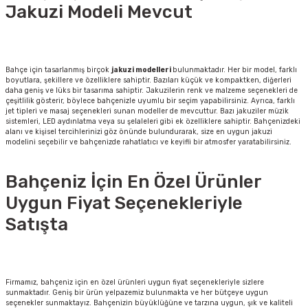
Jakuzi Modeli Mevcut
Bahçe için tasarlanmış birçok
jakuzi modelleri
bulunmaktadır. Her bir model, farklı
boyutlara, şekillere ve özelliklere sahiptir. Bazıları küçük ve kompaktken, diğerleri
daha geniş ve lüks bir tasarıma sahiptir. Jakuzilerin renk ve malzeme seçenekleri de
çeşitlilik gösterir, böylece bahçenizle uyumlu bir seçim yapabilirsiniz. Ayrıca, farklı
jet tipleri ve masaj seçenekleri sunan modeller de mevcuttur. Bazı jakuziler müzik
sistemleri, LED aydınlatma veya su şelaleleri gibi ek özelliklere sahiptir. Bahçenizdeki
alanı ve kişisel tercihlerinizi göz önünde bulundurarak, size en uygun jakuzi
modelini seçebilir ve bahçenizde rahatlatıcı ve keyifli bir atmosfer yaratabilirsiniz.
Bahçeniz İçin En Özel Ürünler
Uygun Fiyat Seçenekleriyle
Satışta
Firmamız, bahçeniz için en özel ürünleri uygun fiyat seçenekleriyle sizlere
sunmaktadır. Geniş bir ürün yelpazemiz bulunmakta ve her bütçeye uygun
seçenekler sunmaktayız. Bahçenizin büyüklüğüne ve tarzına uygun, şık ve kaliteli