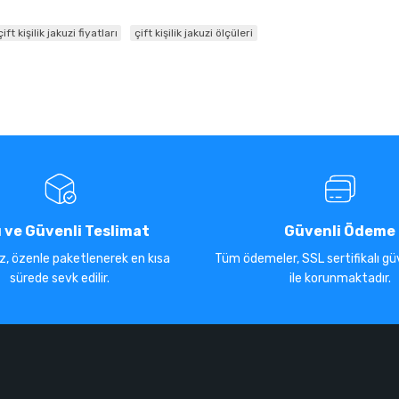
çift kişilik jakuzi fiyatları
çift kişilik jakuzi ölçüleri
ı ve Güvenli Teslimat
Güvenli Ödeme
iz, özenle paketlenerek en kısa
Tüm ödemeler, SSL sertifikalı güv
sürede sevk edilir.
ile korunmaktadır.