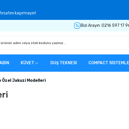
ırsatını kaçırmayın!
Bizi Arayın :
0216 597 17 9
ABİN
KÜVET
DUŞ TEKNESİ
COMPACT SİSTEML
e Özel Jakuzi Modelleri
eri