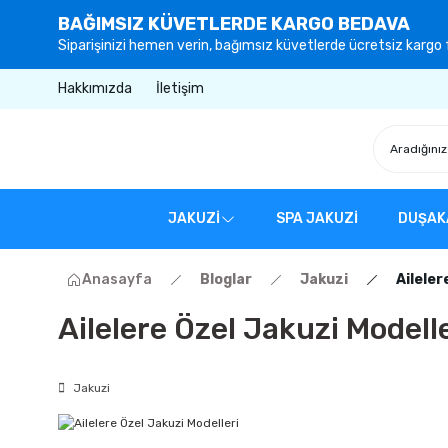
BAĞIMSIZ KÜVETLERDE KARGO BEDAVA
Siparişinizi hemen verin, bağımsız küvetlerde ücretsiz kargo f
Hakkımızda
İletişim
JAKUZİ
SPA JAKUZİ
DUŞAK
Anasayfa
Bloglar
Jakuzi
Aileler
Ailelere Özel Jakuzi Modell
Jakuzi