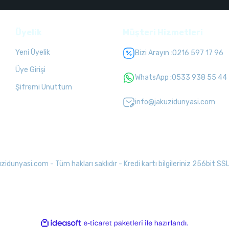
Üyelik
Müşteri Hizmetleri
Yeni Üyelik
Bizi Arayın :
0216 597 17 96
Üye Girişi
WhatsApp :
0533 938 55 44
Şifremi Unuttum
info@jakuzidunyasi.com
unyasi.com - Tüm hakları saklıdır - Kredi kartı bilgileriniz 256bit SSL 
ile
ideasoft
e-