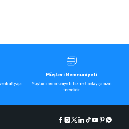
Müşteri Memnuniyeti
enli altyapı
Müşteri memnuniyeti, hizmet anlayışımızın
temelidir.