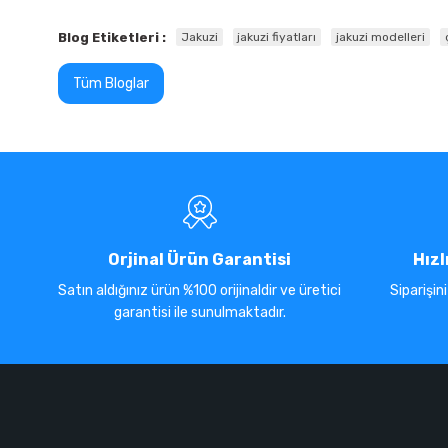
Blog Etiketleri :
Jakuzi
jakuzi fiyatları
jakuzi modelleri
Tüm Bloglar
Orjinal Ürün Garantisi
Hızl
Satın aldığınız ürün %100 orijinaldir ve üretici
Siparişin
garantisi ile sunulmaktadır.