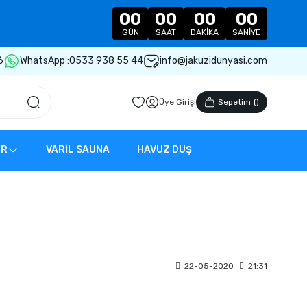
00
00
00
00
GÜN
SAAT
DAKIKA
SANIYE
6
WhatsApp :
0533 938 55 44
info@jakuzidunyasi.com
Üye Girişi
Sepetim
(
)
ER
VARİL SAUNA
HAVUZ DUŞ
22-05-2020
21:31