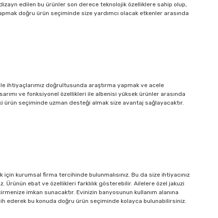
zayn edilen bu ürünler son derece teknolojik özelliklere sahip olup,
m yapmak doğru ürün seçiminde size yardımcı olacak etkenler arasında
nle ihtiyaçlarımız doğrultusunda araştırma yapmak ve acele
sarımı ve fonksiyonel özellikleri ile albenisi yüksek ürünler arasında
r ki ürün seçiminde uzman desteği almak size avantaj sağlayacaktır.
çin kurumsal firma tercihinde bulunmalısınız. Bu da size ihtiyacınız
ünün ebat ve özellikleri farklılık gösterebilir. Ailelere özel jakuzi
t geçirmenize imkan sunacaktır. Evinizin banyosunun kullanım alanına
rcih ederek bu konuda doğru ürün seçiminde kolayca bulunabilirsiniz.