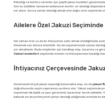
Rahatlığı ve konforu sevenler için çeşitli jakuzi modelleri günümüzd
tüm bu özellikler tamamen kullanıcının konfor ve rahatlığı düşünüle
yer alıyor. Ayrıca uzman desteği almak yine doğru ürün seçiminde s
Ailelere Özel Jakuzi Seçimind
Her zaman ürün ya da bir ihtiyacımızı satın almak istediğimizde ace
etmemek son derece önemlidir. Siz de seçimlerinizde uzman desteği 
yer almaktadır. Buda müşteriler için handikap olup, tasarıma ve görs
Jakuzi modelleri
seçiminde evinizin ve ihtiyaçlarınızın karşılığı ol
İhtiyacınız Çerçevesinde Jakuzi
Günümüzde birçok jakuzi seçeneği bulunmakta olup, siz de
jakuzi fi
doğrultusunda seçim yapmanıza yardımcı olur. Jakuzi seçiminde profesyo
seçiminde tek kişilik ve spor görünümlü tasarımlar tercih edilebilir. Y
bakarak siz de profesyonel uzman desteği aldığınızda evinizde bu key