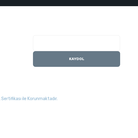
E-Bülten Listesi
Kampanyaları kaçırmayın
KAYDOL
Sertifikası ile Korunmaktadır.