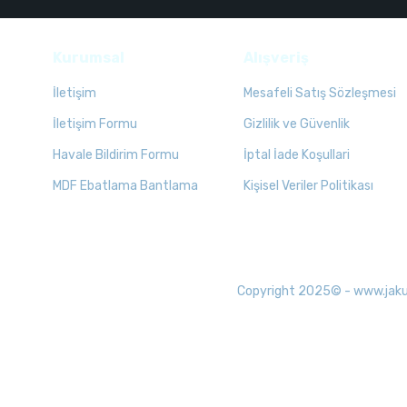
Kurumsal
Alışveriş
İletişim
Mesafeli Satış Sözleşmesi
İletişim Formu
Gizlilik ve Güvenlik
Havale Bildirim Formu
İptal İade Koşullari
MDF Ebatlama Bantlama
Kişisel Veriler Politikası
Copyright 2025© - www.jakuzid