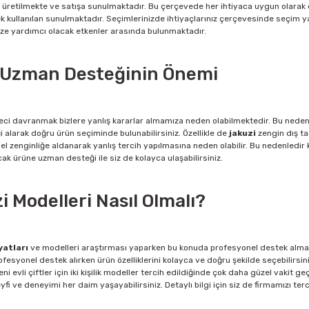
e üretilmekte ve satışa sunulmaktadır. Bu çerçevede her ihtiyaca uygun olarak di
rek kullanılan sunulmaktadır. Seçimlerinizde ihtiyaçlarınız çerçevesinde seçi
ize yardımcı olacak etkenler arasında bulunmaktadır.
e Uzman Desteğinin Önemi
leci davranmak bizlere yanlış kararlar almamıza neden olabilmektedir. Bu nede
alarak doğru ürün seçiminde bulunabilirsiniz. Özellikle de
jakuzi
zengin dış ta
el zenginliğe aldanarak yanlış tercih yapılmasına neden olabilir. Bu nedenledi
acak ürüne uzman desteği ile siz de kolayca ulaşabilirsiniz.
 Modelleri Nasıl Olmalı?
yatları
ve modelleri araştırması yaparken bu konuda profesyonel destek almak i
nel destek alırken ürün özelliklerini kolayca ve doğru şekilde seçebilirsiniz. Ür
eni evli çiftler için iki kişilik modeller tercih edildiğinde çok daha güzel vaki
fi ve deneyimi her daim yaşayabilirsiniz. Detaylı bilgi için siz de firmamızı te