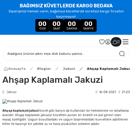
BAĞIMSIZ KÜVETLERDE KARGO BEDAVA
Siparişinizi hemen verin, bağımsız küvetlerde ücretsiz kargo fırsatını
kaçırmayın!
00
00
00
00
GÜN
SAAT
DAKIKA
SANIYE
(
)
Anasayfa
Bloglar
Jakuzi
Ahşap Kaplamalı Jakuzi
Ahşap Kaplamalı Jakuzi
Jakuzi
16-08-2021
21:23
Ahşap kaplamalı jakuzi
küvet gibi banyo da kullanılan bir temizlenme ve rahatlama
aracıdır. Ahşap kaplamalı jakuziyi küvetten ayıran en önemli ve asıl görevi olan
masaj özelliğidir. Uygun boyutlardaki ve uygun tasarımlardaki kuvvetlere sabitlenen
kitler ile basınçlı bir şekilde su ve hava püskürten sistemin adıdır.