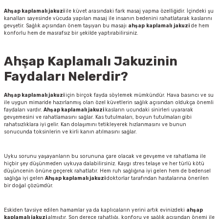
Ahşap kaplamalı jakuzi
ile küvet arasındaki fark masaj yapma özelliğidir. İçindeki şu
kanalları sayesinde vücuda yapılan masaj ile insanın bedenini rahatlatarak kaslarını
gevşetir. Sağlık açısından önem taşıyan bu masajı
ahşap
kaplamalı
jakuzi
de hem
konforlu hem de masrafsız bir şekilde yaptırabilirsiniz.
Ahşap Kaplamalı Jakuzinin
Faydaları Nelerdir?
Ahşap kaplamalı jakuzi
için birçok fayda söylemek mümkündür. Hava basıncı ve su
ile uygun mimaride hazırlanmış olan özel küvetlerin sağlık açısından oldukça önemli
faydaları vardır.
Ahşap kaplamalı jakuzi
kasların ucundaki sinirleri uyararak
gevşemesini ve rahatlamasını sağlar. Kas tutulmaları, boyun tutulmaları gibi
rahatsızlıklara iyi gelir. Kan dolaşımını tetikleyerek hızlanmasını ve bunun
sonucunda toksinlerin ve kirli kanın atılmasını sağlar.
Uyku sorunu yaşayanların bu sorununa çare olacak ve gevşeme ve rahatlama ile
hiçbir şey düşünmeden uykuya dalabilirsiniz. Kaygı stres telaşe ve her türlü kötü
düşüncenin önüne geçerek rahatlatır. Hem ruh sağlığına iyi gelen hem de bedensel
sağlığa iyi gelen
Ahşap kaplamalı jakuzi
doktorlar tarafından hastalarına önerilen
bir doğal çözümdür.
Eskiden tavsiye edilen hamamlar ya da kaplıcaların yerini artık evinizdeki
ahşap
kaplamalı jakuzi
almıştır. Son derece rahatlığı, konforu ve sağlık açısından önemi ile