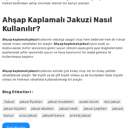
herkes tarafından sahip olunmak istenen bir banyo aracıdır.
Ahşap Kaplamalı Jakuzi Nasıl
Kullanılır?
Ahşap kaplamalı jakuzi
kullanımı oldukça yaygın olup hem bedensel hem de ruhsal
olarak insanı rahatlatan bir araçtır.
Ahşap kaplamalı jakuzi
içine sıcak su
doldurularak motor seviyesine gelen suyun isteyen ayara göre ayar düğmelerinden
ayarlanarak jetler sayesinde suyun ve hava basıncının bir arada gelmesi ile
kullanılmaya başlanır.
Ahşap kaplamalı jakuzi
kullanımı aslında çok kolay olup sizi en kolay şekilde
rahatlatacak araçtır. Tek kişilik ya da çift kişilik olması ya da bunlardan fazla ölçüde
olması ile herkesin rahatlıkla kullanabileceği bir araçtır.
Blog Etiketleri :
Jakuzi
jakuzi fiyatları
jakuzi modelleri
ayaklı küvet
düz jakuzi
jakuzi ölçüleri
jakuzi ebatları
jakuzi nedir
jakuzi çeşitleri
jakuzzi
banyo
ucuz jakuzi
jakuzili banyo
prestij jakuzi
Tüm Bloglar