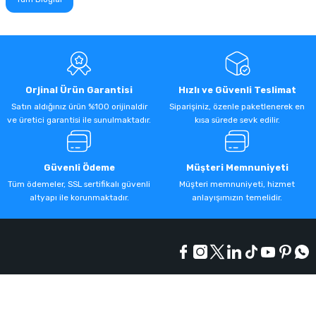
Orjinal Ürün Garantisi
Hızlı ve Güvenli Teslimat
Satın aldığınız ürün %100 orijinaldir
Siparişiniz, özenle paketlenerek en
ve üretici garantisi ile sunulmaktadır.
kısa sürede sevk edilir.
Güvenli Ödeme
Müşteri Memnuniyeti
Tüm ödemeler, SSL sertifikalı güvenli
Müşteri memnuniyeti, hizmet
altyapı ile korunmaktadır.
anlayışımızın temelidir.
Kurumsal