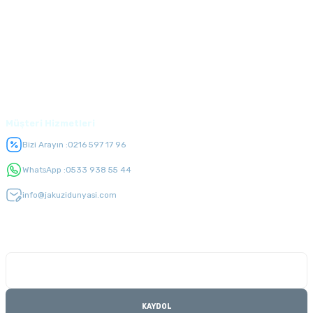
Alışveriş
Üyelik
Müşteri Hizmetleri
Bizi Arayın :
0216 597 17 96
WhatsApp :
0533 938 55 44
info@jakuzidunyasi.com
E-Bülten Listesi
Kampanyaları kaçırmayın
KAYDOL