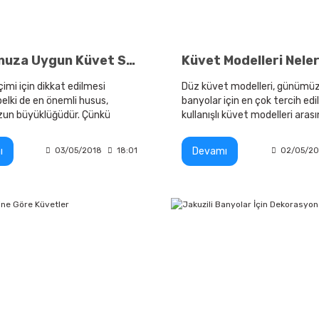
Banyonuza Uygun Küvet Seçimi
Küvet Modelleri Nele
imi için dikkat edilmesi
Düz küvet modelleri, günümü
elki de en önemli husus,
banyolar için en çok tercih edi
un büyüklüğüdür. Çünkü
kullanışlı küvet modelleri aras
dar bir banyoya sahipseniz
almaktadır. Düz küvetler ayn
imi için özgür
dikdörtgen küvet olarak da bili
ı
Devamı
03/05/2018
18:01
02/05/20
azsınız.