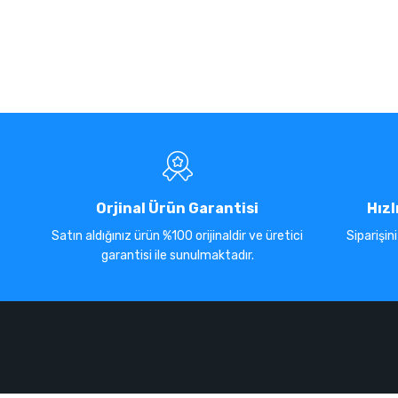
Orjinal Ürün Garantisi
Hızl
Satın aldığınız ürün %100 orijinaldir ve üretici
Siparişin
garantisi ile sunulmaktadır.