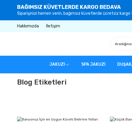
BAĞIMSIZ KÜVETLERDE KARGO BEDAVA
Siparişinizi hemen verin, bağımsız küvetlerde ücretsiz kargo f
Hakkımızda
İletişim
JAKUZİ
SPA JAKUZİ
DUŞAK
Blog Etiketleri