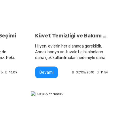
 Seçimi
Küvet Temizliği ve Bakımı Nasıl Yapılır?
Hijyen, evlerin her alanında gereklidir.
z de
Ancak banyo ve tuvalet gibi alanların
iz. Peki,
daha çok kullanılmaları nedeniyle daha
k jakuzi
sık ve doğru şekilde temizlenmeleri
gerekir.
Devamı
18
13:09
07/05/2018
11:54