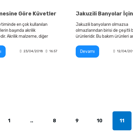
esine Göre Küvetler
timinde en çok kullanılan
Jakuzili banyoların olmazsa
rin başında akrilik
olmazlarından birisi de çeşitli
ir. Akrilik malzeme, diğer
ürünleridir. Bu bakım ürünleri a
re göre çok daha sağlıklı ve
banyo tuzları, kokulu sabunlar,
ır.
aromaterapi yağları ve köpükl
ı
Devamı
23/04/2018
16:57
12/04/20
sayılabilir.
1
..
8
9
10
11