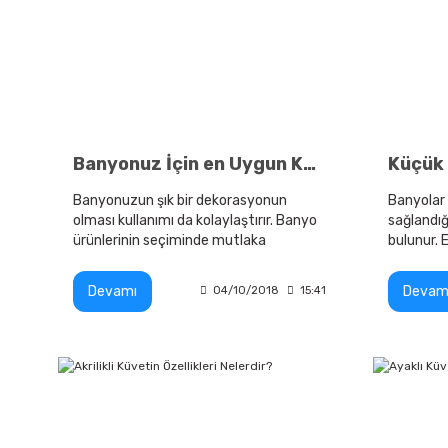
Banyonuz İçin en Uygun Küveti Belirme Yolları
Banyonuzun şık bir dekorasyonun
Banyolar 
olması kullanımı da kolaylaştırır. Banyo
sağlandığ
ürünlerinin seçiminde mutlaka
bulunur. 
profesyonel olan ürünleri tercih edin.
şekilde k
dikkat et
Devamı
Devam
04/10/2018
15:41