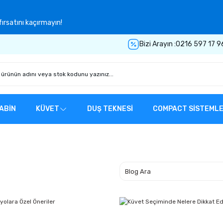
ırsatını kaçırmayın!
Bizi Arayın :
0216 597 17 9
ABİN
KÜVET
DUŞ TEKNESİ
COMPACT SİSTEML