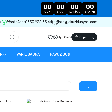
00
00
00
00
GÜN
SAAT
DAKIKA
SANIYE
6
WhatsApp :
0533 938 55 44
info@jakuzidunyasi.com
Üye Girişi
Sepetim
(
)
ER
VARİL SAUNA
HAVUZ DUŞ