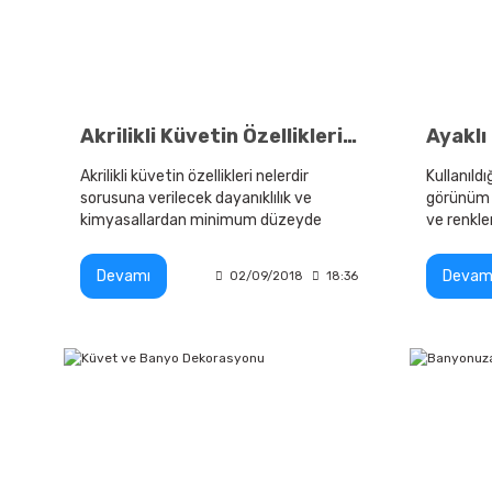
Akrilikli Küvetin Özellikleri Nelerdir?
Akrilikli küvetin özellikleri nelerdir
Kullanıld
sorusuna verilecek dayanıklılık ve
görünüm 
kimyasallardan minimum düzeyde
ve renkle
etkilenme dışında verilebilecek birçok
örnek bulunmaktadır
Devamı
Devam
02/09/2018
18:36