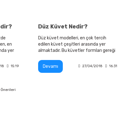
rdir?
Düz Küvet Nedir?
zde
Düz küvet modelleri, en çok tercih
len, en
edilen küvet çeşitleri arasında yer
ında yer
almaktadır. Bu küvetler formları gereği
ı zamanda
dikdörtgen küvetler olarak anılırlar.
nirler
Devamı
18
15:19
27/04/2018
16:31