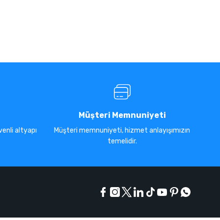
Müşteri Memnuniyeti
enli altyapı
Müşteri memnuniyeti, hizmet anlayışımızın
temelidir.