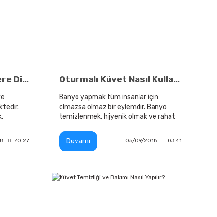
Küvet Seçiminde Nelere Dikkat Edilmelidir
Oturmalı Küvet Nasıl Kullanılır
ye
Banyo yapmak tüm insanlar için
ktedir.
olmazsa olmaz bir eylemdir. Banyo
k,
temizlenmek, hijyenik olmak ve rahat
zemeler
hissetmek için bütün insanlar için
oldukça önemlidir
Devamı
18
20:27
05/09/2018
03:41