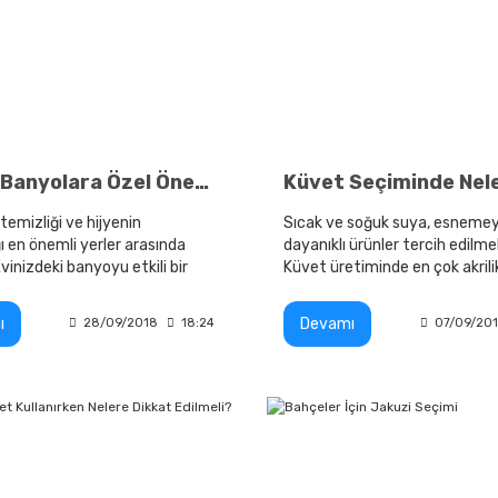
Küçük Banyolara Özel Öneriler
temizliği ve hijyenin
Sıcak ve soğuk suya, esneme
ı en önemli yerler arasında
dayanıklı ürünler tercih edilme
Evinizdeki banyoyu etkili bir
Küvet üretiminde en çok akrili
ullanmak isterseniz tasarımına
seramik ve fiberglas gibi mal
meniz gerekir.
kullanılmaktadır.
ı
Devamı
28/09/2018
18:24
07/09/20