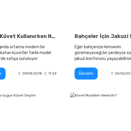
Ayaklı Küvet Kullanırken Nelere Dikkat Edilmeli?
Bahçeler İçin Jakuzi
ığında ortama modern bir
Eğer bahçenize kimsenin
katan küvetler farklı model
göremeyeceği bir yerdeyse si
rde satışa sunuluyor.
jakuzi konforunu yaşayabilirsin
bahçeler için tercih edilebilece
modelleri hangileridir?
ı
Devamı
09/08/2018
17:29
25/05/20