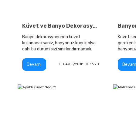
Küvet ve Banyo Dekorasyonu
Banyo dekorasyonunda küvet
Küvet seç
kullanacaksanız, banyonuz küçük olsa
gereken b
dahi bu durum sizi sınırlandırmamalı.
banyonuz
Çünkü günümüzde piyasada pek çok
küçük ve 
küvet çeşidi yer almaktadır.
küvet seç
Devamı
Devam
04/05/2018
16:20
davranam