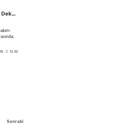
Jakuzili Banyolar İçin Dekorasyon Önerileri
 bakım
rasında;
er
18
12:32