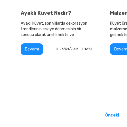
Ayaklı Küvet Nedir?
Malzem
Ayaklı küvet, son yıllarda dekorasyon
Küvet üre
trendlerinin eskiye dönmesinin bir
malzemele
sonucu olarak üretilmekte ve
gelmekted
meraklılarının beğenisine
malzemele
sunulmaktadır.
dayanıklıd
Devamı
Devam
26/04/2018
12:54