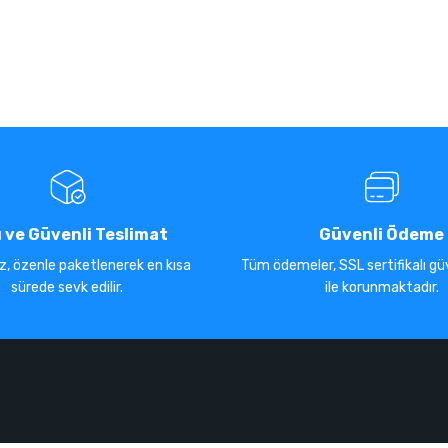
ı ve Güvenli Teslimat
Güvenli Ödeme
iz, özenle paketlenerek en kısa
Tüm ödemeler, SSL sertifikalı güv
sürede sevk edilir.
ile korunmaktadır.