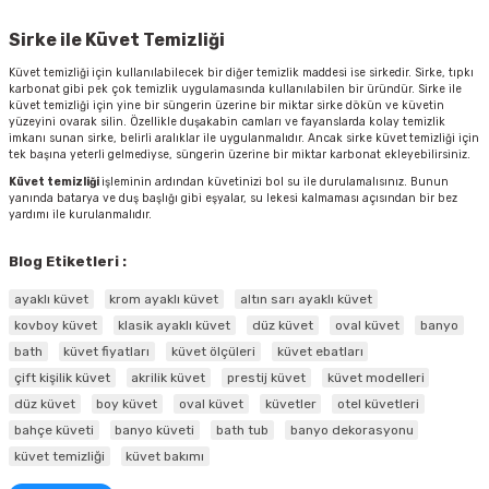
Sirke ile Küvet Temizliği
Küvet temizliği
için kullanılabilecek bir diğer temizlik maddesi ise sirkedir. Sirke, tıpkı
karbonat gibi pek çok temizlik uygulamasında kullanılabilen bir üründür. Sirke ile
küvet temizliği için yine bir süngerin üzerine bir miktar sirke dökün ve küvetin
yüzeyini ovarak silin. Özellikle duşakabin camları ve fayanslarda kolay temizlik
imkanı sunan sirke, belirli aralıklar ile uygulanmalıdır. Ancak sirke küvet
temizliği için
tek başına yeterli gelmediyse, süngerin üzerine bir miktar karbonat ekleyebilirsiniz.
Küvet temizliği
işleminin ardından küvetinizi bol su ile durulamalısınız. Bunun
yanında batarya ve duş başlığı gibi eşyalar, su lekesi kalmaması açısından bir bez
yardımı ile kurulanmalıdır.
Blog Etiketleri :
ayaklı küvet
krom ayaklı küvet
altın sarı ayaklı küvet
kovboy küvet
klasik ayaklı küvet
düz küvet
oval küvet
banyo
bath
küvet fiyatları
küvet ölçüleri
küvet ebatları
çift kişilik küvet
akrilik küvet
prestij küvet
küvet modelleri
düz küvet
boy küvet
oval küvet
küvetler
otel küvetleri
bahçe küveti
banyo küveti
bath tub
banyo dekorasyonu
küvet temizliği
küvet bakımı