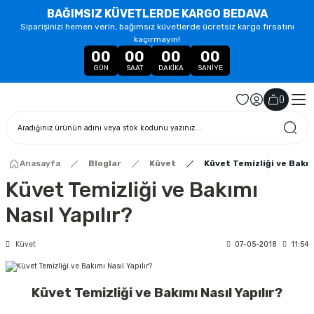
BAĞIMSIZ KÜVETLERDE KARGO BEDAVA
Siparişinizi hemen verin, bağımsız küvetlerde ücretsiz kargo fırsatını
kaçırmayın!
00
00
00
00
GÜN
SAAT
DAKIKA
SANIYE
(
)
Anasayfa
Bloglar
Küvet
Küvet Temizliği ve Bakım
Küvet Temizliği ve Bakımı
Nasıl Yapılır?
Küvet
07-05-2018
11:54
Küvet Temizliği ve Bakımı Nasıl Yapılır?