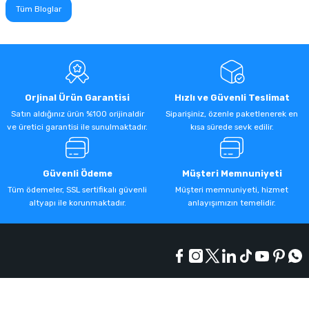
Tüm Bloglar
Orjinal Ürün Garantisi
Hızlı ve Güvenli Teslimat
Satın aldığınız ürün %100 orijinaldir
Siparişiniz, özenle paketlenerek en
ve üretici garantisi ile sunulmaktadır.
kısa sürede sevk edilir.
Güvenli Ödeme
Müşteri Memnuniyeti
Tüm ödemeler, SSL sertifikalı güvenli
Müşteri memnuniyeti, hizmet
altyapı ile korunmaktadır.
anlayışımızın temelidir.
Kurumsal