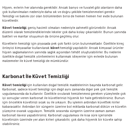
Hijyen, evlerin her alanında gereklidir. Ancak banyo ve tuvalet gibi alanların daha
çok kullanılmaları nedeniyle daha sık ve doğru şekilde temizlenmeleri gerekir.
Temizliği ve bakımı zor olan bölümlerden birisi de hemen hemen her evde bulunan
küvetlerdir.
Küvet temizliği
, geniş hacimli olmaları nedeniyle zahmetli görünebilir. Ancak
düzenli olarak temizlendiklerinde lekeler çok daha kolay çıkarılabilir. Bunun yanında
bakteri ve mantar oluşumun da önüne geçilmiş olur.
Küvetlerin temizliği için piyasada pek çok farklı ürün bulunmaktadır. Özellikle kireç
önleyici kimyasallar kullanılarak
küvet
temizliği
yapılabilir. Ancak kimyasal ürünler
hijyen sağlamalarının yanında sağlık açısından tehdit oluşturabilirler. Bu nedenle
özellikle doğal temizlik yöntemlerini kullanmak isteyenler için evlerde bulunan
malzemeler ile küvet temizliği de mümkündür.
Karbonat İle Küvet Temizliği
Küvet temizliği
için kullanılan doğal temizlik maddelerinin başında karbonat gelir.
Karbonat, sadece küvet temizliği için değil aynı zamanda diğer pek çok temizlik
uygulamasında da kullanılır. Özellikle ovularak temizlenmesi gereken yüzeylerde çok
iyi sonuçlar veren karbonat ile küvetlerinizi hijyenik bir hale getirebilirsiniz. Bunun
için öncelikle küvetinizi sıcak su ile yıkayın. Bu işlemin ardından küvetteki kirler
kabaracaktır. Ardından bir süngerin üzerine bol miktarda karbonat dökün ve küvetin
yüzeyine ovarak uygulayın. Temizlik sırasında süngerin üzerine zaman zaman
karbonat ilavesi yapabilirsiniz. Karbonat uygulaması ile kısa süre içerisinde
küvetinizin üzerinde yer alan kirleri çıkarabilir, çok daha hijyenik bir küvete sahip
olabilirsiniz.