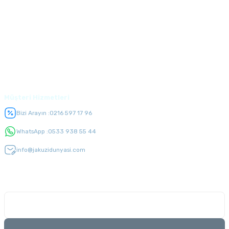
Alışveriş
Üyelik
Müşteri Hizmetleri
Bizi Arayın :
0216 597 17 96
WhatsApp :
0533 938 55 44
info@jakuzidunyasi.com
E-Bülten Listesi
Kampanyaları kaçırmayın