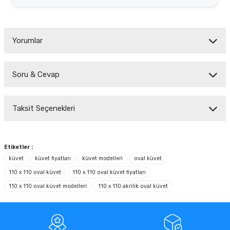
Yorumlar
Soru & Cevap
Bu ürüne ilk yorumu siz yapın!
Taksit Seçenekleri
Yorum Yaz
Ürün hakkında henüz soru sorulmamış.
Soru Sor
Etiketler :
küvet
küvet fiyatları
küvet modelleri
oval küvet
110 x 110 oval küvet
110 x 110 oval küvet fiyatları
110 x 110 oval küvet modelleri
110 x 110 akrilik oval küvet