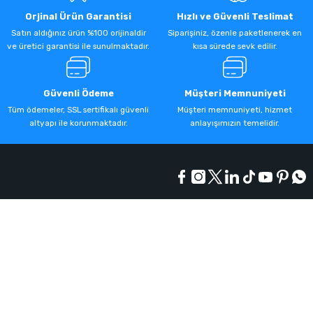
Orjinal Ürün Garantisi
Hızlı ve Güvenli Teslimat
Satın aldığınız ürün %100 orijinaldir
Siparişiniz, özenle paketlenerek en
ve üretici garantisi ile sunulmaktadır.
kısa sürede sevk edilir.
Güvenli Ödeme
Müşteri Memnuniyeti
Tüm ödemeler, SSL sertifikalı güvenli
Müşteri memnuniyeti, hizmet
altyapı ile korunmaktadır.
anlayışımızın temelidir.
Kurumsal
Alışveriş