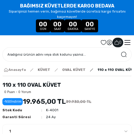
BAĞIMSIZ KÜVETLERDE KARGO BEDAVA
Siparişinizi hemen verin, bağımsız küvetlerde ücretsiz kargo fırsatını
kaçırmayın!
00
00
00
00
GÜN
SAAT
DAKIKA
SANIYE
(
)
Anasayfa
KÜVET
OVAL KÜVET
110 x 110 OVAL KÜ
110 x 110 OVAL KÜVET
0 Puan - 0 Yorum
19.965,00 TL
39.930,00 TL
-%50
İndirim
Stok Kodu
K-4001
Garanti Süresi
24 Ay