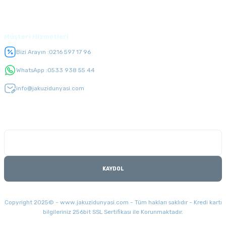
Üyelik
Müşteri Hizmetleri
Bizi Arayın :
0216 597 17 96
WhatsApp :
0533 938 55 44
info@jakuzidunyasi.com
E-Bülten Listesi
Kampanyaları kaçırmayın
KAYDOL
Copyright 2025© - www.jakuzidunyasi.com - Tüm hakları saklıdır - Kredi kartı
bilgileriniz 256bit SSL Sertifikası ile Korunmaktadır.