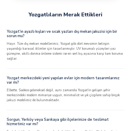
Yozgatlıların Merak Ettikleri
Yozgat'ın ayazlı kışları ve sıcak yazları dış mekan jakuzisi için bir
sorun mu?
Hayır. Tüm dış mekan modellerimiz, Yozgat gibi dört mevsimin belirgin
yaşandığı karasal iklimler için tasarlanmıştır. UV korumalı yüzeyleri yaz
güneşine, akıllı donma önleme sistemi ise en sert kış ayazına karşı tam koruma
sağlar.
Yozgat merkezdeki yeni yapılan evler için modern tasarımlarınız
var mı?
Elbette. Sadece geleneksel değil, aynı zamanda Yozgat'ın gelişen şehir
merkezindeki modern mimariye uygun, minimalist ve şık çizgilere sahip birçok
jakuzi modelimiz de bulunmaktadır.
Sorgun, Yerköy veya Sarıkaya gibi ilçelerinize de teslimat
hizmetiniz var mı?