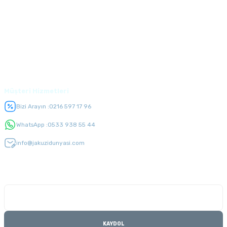
Alışveriş
Üyelik
Müşteri Hizmetleri
Bizi Arayın :
0216 597 17 96
WhatsApp :
0533 938 55 44
info@jakuzidunyasi.com
E-Bülten Listesi
Kampanyaları kaçırmayın
KAYDOL