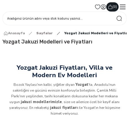
(
0
)
Anasayfa
Sayfalar
Yozgat Jakuzi Modelleri ve Fiyatlar
Yozgat Jakuzi Modelleri ve Fiyatları
Yozgat Jakuzi Fiyatları, Villa ve
Modern Ev Modelleri
Bozok Yaylası'nın kalbi, yiğitler diyarı
Yozgat
'ta, Anadolu'nun
sakinliğini ve gücünü evinizin konforuyla birleştirin. Çamlık Milli
Parkı'nın yeşilinden, tarihi konakların dokusuna kadar her mekana
uygun
jakuzi modellerimizle
, size ve ailenize özel bir keyif alanı
yaratıyoruz. En rekabetçi
jakuzi fiyatları
ile Yozgat'ın her köşesine
hizmet veriyoruz.