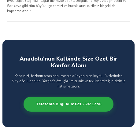
Evet. Lojistik ağımız Yozgat merkezle birlikte Sorgun, Yerköy, Akdağmadeni ve
Sarıkaya gibi tüm büyük ilçelerimizi ve bucaklarını eksiksiz bir şekilde
kapsamaktadır.
Anadolu'nun Kalbinde Size Özel Bir
Konfor Alanı
Kendinizi, bozkırın ortasında, modern dünyanın en keyifli lükslerinden
biriyle ödüllendirin. Yozgat'a özel çözümlerimiz ve tekliflerimiz için bizimle
iletişime geçin.
Telefonla Bilgi Alın: 0216 597 17 96