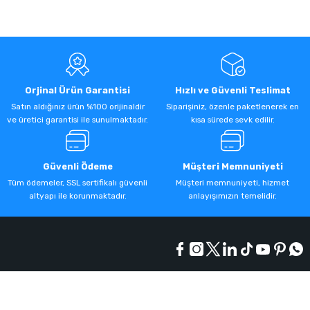
Orjinal Ürün Garantisi
Hızlı ve Güvenli Teslimat
Satın aldığınız ürün %100 orijinaldir
Siparişiniz, özenle paketlenerek en
ve üretici garantisi ile sunulmaktadır.
kısa sürede sevk edilir.
Güvenli Ödeme
Müşteri Memnuniyeti
Tüm ödemeler, SSL sertifikalı güvenli
Müşteri memnuniyeti, hizmet
altyapı ile korunmaktadır.
anlayışımızın temelidir.
Kurumsal