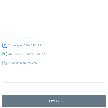
Alışveriş
Üyelik
Müşteri Hizmetleri
Bizi Arayın :
0216 597 17 96
WhatsApp :
0533 938 55 44
info@jakuzidunyasi.com
E-Bülten Listesi
Kampanyaları kaçırmayın
KAYDOL