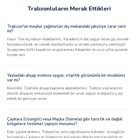
Trabzonluların Merak Ettikleri
Trabzon'un meşhur yağmurları dış mekandaki jakuziye zarar verir
mi?
Hayır. Tüm dış mekan modellerimiz, Karadeniz'in bol yağışlı iklimi göz önünde
bulundurularak, en yüksek standartlarda su ve nem yalıtımıyla üretilmiştir.
Su geçirmez kilitli kapakları ve paslanmaz bileşenleri ile uzun yıllar güvenle
hizmet verir.
Yayladaki ahşap evimize uygun, otantik görünümlü bir modeliniz
var mı?
Kesinlikle. Özellikle ahşap kaplama seçeneklerimiz, Trabzon yaylalarının
otantik ahşap ev mimarisiyle mükemmel bir uyum sağlar ve doğayla iç içe,
estetik bir görünüm sunar.
Çaykara (Uzungöl) veya Maçka (Sümela) gibi turistik ve dağlık
bölgelere teslimat yapıyor musunuz?
Evet. Lojistik ekibimiz, Trabzon'un zorlu coğrafyasına hakimdir. Uzungöl'ün
bulunduğu Çaykara ve Sümela'nın bulunduğu Maçka gibi tüm dağlık ve