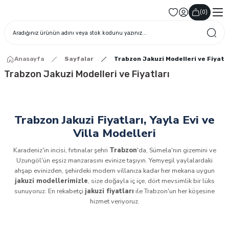
(
0
)
Anasayfa
Sayfalar
Trabzon Jakuzi Modelleri ve Fiyatl
Trabzon Jakuzi Modelleri ve Fiyatları
Trabzon Jakuzi Fiyatları, Yayla Evi ve
Villa Modelleri
Karadeniz'in incisi, fırtınalar şehri
Trabzon
'da, Sümela'nın gizemini ve
Uzungöl'ün eşsiz manzarasını evinize taşıyın. Yemyeşil yaylalardaki
ahşap evinizden, şehirdeki modern villanıza kadar her mekana uygun
jakuzi modellerimizle
, size doğayla iç içe, dört mevsimlik bir lüks
sunuyoruz. En rekabetçi
jakuzi fiyatları
ile Trabzon'un her köşesine
hizmet veriyoruz.