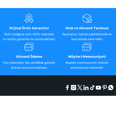
Orjinal Ürün Garantisi
Hızlı ve Güvenli Teslimat
Satın aldığınız ürün %100 orijinaldir
Siparişiniz, özenle paketlenerek en
ve üretici garantisi ile sunulmaktadır.
kısa sürede sevk edilir.
Güvenli Ödeme
Müşteri Memnuniyeti
Tüm ödemeler, SSL sertifikalı güvenli
Müşteri memnuniyeti, hizmet
altyapı ile korunmaktadır.
anlayışımızın temelidir.
Kurumsal